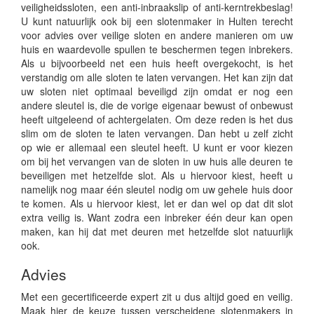
veiligheidssloten, een anti-inbraakslip of anti-kerntrekbeslag!
U kunt natuurlijk ook bij een slotenmaker in Hulten terecht
voor advies over veilige sloten en andere manieren om uw
huis en waardevolle spullen te beschermen tegen inbrekers.
Als u bijvoorbeeld net een huis heeft overgekocht, is het
verstandig om alle sloten te laten vervangen. Het kan zijn dat
uw sloten niet optimaal beveiligd zijn omdat er nog een
andere sleutel is, die de vorige eigenaar bewust of onbewust
heeft uitgeleend of achtergelaten. Om deze reden is het dus
slim om de sloten te laten vervangen. Dan hebt u zelf zicht
op wie er allemaal een sleutel heeft. U kunt er voor kiezen
om bij het vervangen van de sloten in uw huis alle deuren te
beveiligen met hetzelfde slot. Als u hiervoor kiest, heeft u
namelijk nog maar één sleutel nodig om uw gehele huis door
te komen. Als u hiervoor kiest, let er dan wel op dat dit slot
extra veilig is. Want zodra een inbreker één deur kan open
maken, kan hij dat met deuren met hetzelfde slot natuurlijk
ook.
Advies
Met een gecertificeerde expert zit u dus altijd goed en veilig.
Maak hier de keuze tussen verscheidene slotenmakers in