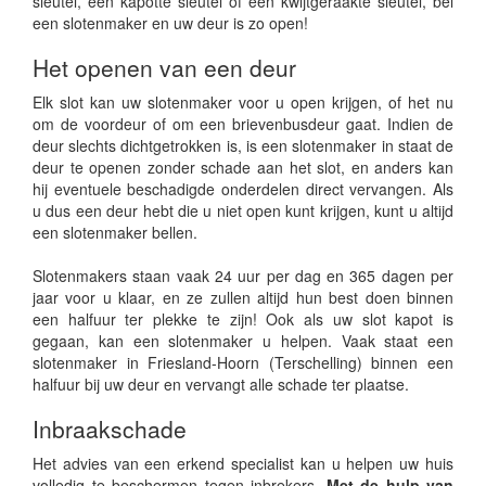
sleutel, een kapotte sleutel of een kwijtgeraakte sleutel, bel
een slotenmaker en uw deur is zo open!
Het openen van een deur
Elk slot kan uw slotenmaker voor u open krijgen, of het nu
om de voordeur of om een brievenbusdeur gaat. Indien de
deur slechts dichtgetrokken is, is een slotenmaker in staat de
deur te openen zonder schade aan het slot, en anders kan
hij eventuele beschadigde onderdelen direct vervangen. Als
u dus een deur hebt die u niet open kunt krijgen, kunt u altijd
een slotenmaker bellen.
Slotenmakers staan vaak 24 uur per dag en 365 dagen per
jaar voor u klaar, en ze zullen altijd hun best doen binnen
een halfuur ter plekke te zijn! Ook als uw slot kapot is
gegaan, kan een slotenmaker u helpen. Vaak staat een
slotenmaker in Friesland-Hoorn (Terschelling) binnen een
halfuur bij uw deur en vervangt alle schade ter plaatse.
Inbraakschade
Het advies van een erkend specialist kan u helpen uw huis
volledig te beschermen tegen inbrekers.
Met de hulp van