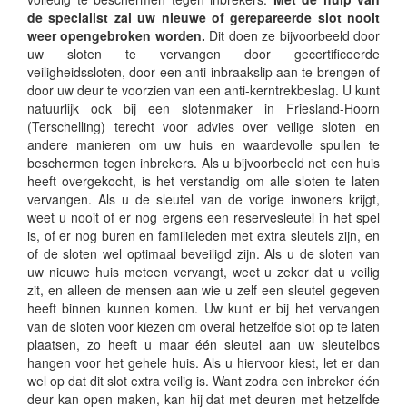
de specialist zal uw nieuwe of gerepareerde slot nooit
weer opengebroken worden.
Dit doen ze bijvoorbeeld door
uw sloten te vervangen door gecertificeerde
veiligheidssloten, door een anti-inbraakslip aan te brengen of
door uw deur te voorzien van een anti-kerntrekbeslag. U kunt
natuurlijk ook bij een slotenmaker in Friesland-Hoorn
(Terschelling) terecht voor advies over veilige sloten en
andere manieren om uw huis en waardevolle spullen te
beschermen tegen inbrekers. Als u bijvoorbeeld net een huis
heeft overgekocht, is het verstandig om alle sloten te laten
vervangen. Als u de sleutel van de vorige inwoners krijgt,
weet u nooit of er nog ergens een reservesleutel in het spel
is, of er nog buren en familieleden met extra sleutels zijn, en
of de sloten wel optimaal beveiligd zijn. Als u de sloten van
uw nieuwe huis meteen vervangt, weet u zeker dat u veilig
zit, en alleen de mensen aan wie u zelf een sleutel gegeven
heeft binnen kunnen komen. Uw kunt er bij het vervangen
van de sloten voor kiezen om overal hetzelfde slot op te laten
plaatsen, zo heeft u maar één sleutel aan uw sleutelbos
hangen voor het gehele huis. Als u hiervoor kiest, let er dan
wel op dat dit slot extra veilig is. Want zodra een inbreker één
deur kan open maken, kan hij dat met deuren met hetzelfde