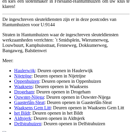
en kies een slotenmaker in Friesland-Hantumhuizen om uw klus te
klaren!
De ingeschreven sleuteldiensten zijn er in deze postcodes van
Hantumhuizen voor U:9144
Straten in Hantumhuizen waar de ingeschreven sleuteldiensten
werkzaamheden verrichten: `t Smidsplein, Wierumerweg,
Louwbuurt, Kamphuisstraat, Fenneweg, Dokkumerweg,
Bangaweg, Balstienwei
Meer:
Haulerwijk
: Deuren openen in Haulerwijk
Nijetrijne
: Deuren openen in Nijetrijne
Oppenhuizen
: Deuren openen in Oppenhuizen
Waaksens
: Deuren openen in Waaksens
Drogeham
: Deuren openen in Drogeham
Ouwster-Nijega
: Deuren openen in Ouwster-Nijega
Gaasterlân-Sleat
: Deuren openen in Gaasterlân-Sleat
Waaksens Gem Litt
: Deuren openen in Waaksens Gem Litt
het Bildt
: Deuren openen in het Bildt
Aldtsjerk
: Deuren openen in Aldtsjerk
Delfstrahuizen
: Deuren openen in Delfstrahuizen