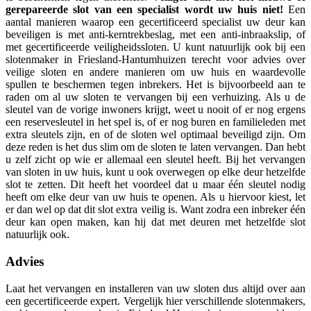
gerepareerde slot van een specialist wordt uw huis niet!
Een
aantal manieren waarop een gecertificeerd specialist uw deur kan
beveiligen is met anti-kerntrekbeslag, met een anti-inbraakslip, of
met gecertificeerde veiligheidssloten. U kunt natuurlijk ook bij een
slotenmaker in Friesland-Hantumhuizen terecht voor advies over
veilige sloten en andere manieren om uw huis en waardevolle
spullen te beschermen tegen inbrekers. Het is bijvoorbeeld aan te
raden om al uw sloten te vervangen bij een verhuizing. Als u de
sleutel van de vorige inwoners krijgt, weet u nooit of er nog ergens
een reservesleutel in het spel is, of er nog buren en familieleden met
extra sleutels zijn, en of de sloten wel optimaal beveiligd zijn. Om
deze reden is het dus slim om de sloten te laten vervangen. Dan hebt
u zelf zicht op wie er allemaal een sleutel heeft. Bij het vervangen
van sloten in uw huis, kunt u ook overwegen op elke deur hetzelfde
slot te zetten. Dit heeft het voordeel dat u maar één sleutel nodig
heeft om elke deur van uw huis te openen. Als u hiervoor kiest, let
er dan wel op dat dit slot extra veilig is. Want zodra een inbreker één
deur kan open maken, kan hij dat met deuren met hetzelfde slot
natuurlijk ook.
Advies
Laat het vervangen en installeren van uw sloten dus altijd over aan
een gecertificeerde expert. Vergelijk hier verschillende slotenmakers,