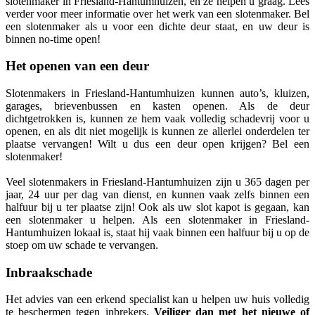
slotenmaker in Friesland-Hantumhuizen, en ze helpen u graag. Lees
verder voor meer informatie over het werk van een slotenmaker. Bel
een slotenmaker als u voor een dichte deur staat, en uw deur is
binnen no-time open!
Het openen van een deur
Slotenmakers in Friesland-Hantumhuizen kunnen auto’s, kluizen,
garages, brievenbussen en kasten openen. Als de deur
dichtgetrokken is, kunnen ze hem vaak volledig schadevrij voor u
openen, en als dit niet mogelijk is kunnen ze allerlei onderdelen ter
plaatse vervangen! Wilt u dus een deur open krijgen? Bel een
slotenmaker!
Veel slotenmakers in Friesland-Hantumhuizen zijn u 365 dagen per
jaar, 24 uur per dag van dienst, en kunnen vaak zelfs binnen een
halfuur bij u ter plaatse zijn! Ook als uw slot kapot is gegaan, kan
een slotenmaker u helpen. Als een slotenmaker in Friesland-
Hantumhuizen lokaal is, staat hij vaak binnen een halfuur bij u op de
stoep om uw schade te vervangen.
Inbraakschade
Het advies van een erkend specialist kan u helpen uw huis volledig
te beschermen tegen inbrekers.
Veiliger dan met het nieuwe of