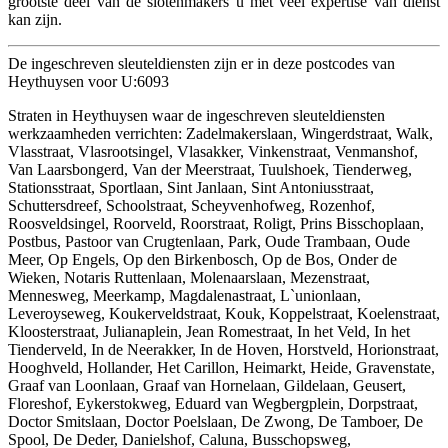
grootste deel van de slotenmakers u met veel expertise van dienst
kan zijn.
De ingeschreven sleuteldiensten zijn er in deze postcodes van
Heythuysen voor U:6093
Straten in Heythuysen waar de ingeschreven sleuteldiensten
werkzaamheden verrichten: Zadelmakerslaan, Wingerdstraat, Walk,
Vlasstraat, Vlasrootsingel, Vlasakker, Vinkenstraat, Venmanshof,
Van Laarsbongerd, Van der Meerstraat, Tuulshoek, Tienderweg,
Stationsstraat, Sportlaan, Sint Janlaan, Sint Antoniusstraat,
Schuttersdreef, Schoolstraat, Scheyvenhofweg, Rozenhof,
Roosveldsingel, Roorveld, Roorstraat, Roligt, Prins Bisschoplaan,
Postbus, Pastoor van Crugtenlaan, Park, Oude Trambaan, Oude
Meer, Op Engels, Op den Birkenbosch, Op de Bos, Onder de
Wieken, Notaris Ruttenlaan, Molenaarslaan, Mezenstraat,
Mennesweg, Meerkamp, Magdalenastraat, L`unionlaan,
Leveroyseweg, Koukerveldstraat, Kouk, Koppelstraat, Koelenstraat,
Kloosterstraat, Julianaplein, Jean Romestraat, In het Veld, In het
Tienderveld, In de Neerakker, In de Hoven, Horstveld, Horionstraat,
Hooghveld, Hollander, Het Carillon, Heimarkt, Heide, Gravenstate,
Graaf van Loonlaan, Graaf van Hornelaan, Gildelaan, Geusert,
Floreshof, Eykerstokweg, Eduard van Wegbergplein, Dorpstraat,
Doctor Smitslaan, Doctor Poelslaan, De Zwong, De Tamboer, De
Spool, De Deder, Danielshof, Caluna, Busschopsweg,