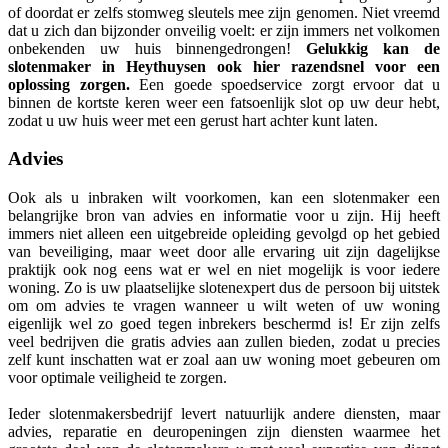
of doordat er zelfs stomweg sleutels mee zijn genomen. Niet vreemd
dat u zich dan bijzonder onveilig voelt: er zijn immers net volkomen
onbekenden uw huis binnengedrongen!
Gelukkig kan de
slotenmaker in Heythuysen ook hier razendsnel voor een
oplossing zorgen.
Een goede spoedservice zorgt ervoor dat u
binnen de kortste keren weer een fatsoenlijk slot op uw deur hebt,
zodat u uw huis weer met een gerust hart achter kunt laten.
Advies
Ook als u inbraken wilt voorkomen, kan een slotenmaker een
belangrijke bron van advies en informatie voor u zijn. Hij heeft
immers niet alleen een uitgebreide opleiding gevolgd op het gebied
van beveiliging, maar weet door alle ervaring uit zijn dagelijkse
praktijk ook nog eens wat er wel en niet mogelijk is voor iedere
woning. Zo is uw plaatselijke slotenexpert dus de persoon bij uitstek
om om advies te vragen wanneer u wilt weten of uw woning
eigenlijk wel zo goed tegen inbrekers beschermd is! Er zijn zelfs
veel bedrijven die gratis advies aan zullen bieden, zodat u precies
zelf kunt inschatten wat er zoal aan uw woning moet gebeuren om
voor optimale veiligheid te zorgen.
Ieder slotenmakersbedrijf levert natuurlijk andere diensten, maar
advies, reparatie en deuropeningen zijn diensten waarmee het