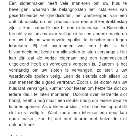
Een slotenmaker heeft vele manieren om uw huis te
beveiligen, waarvan de belangrijksten het installeren van
gecertificeerde veiligheidssloten, het aanbrengen van een
anti-inbraakslip en het plaatsen van een anti-kerntrekbeslag
zijn. U kunt natuurlijk ook bij een slotenmaker in Roerdalen
terecht voor advies over veilige sloten en andere manieren
om uw huis en waardevolle spullen te beschermen tegen
inbrekers. Bij het overnemen van een huis, is het
bijvoorbeeld het beste om alle sloten te laten vervangen. Het
kan zijn dat de vorige eigenaar nog een reservesleutel
uitgeleend heeft en vervolgens vergeten is. Daarom is het
verstandig om uw sloten te vervangen, zo stelt u uw
waardevolle spullen veilig. Leen de sleutels ook alleen uit
aan mensen die u goed vertrouwt. Zodra u de sloten van uw
huis laat vervangen, kunt er voor kiezen om hetzelfde slot op
iedere deur te laten monteren. Doordat over hetzelfde slot
hangt, heeft u nog maar één sleutel nodig om iedere deur te
kunnen openen. Als u hiervoor kiest, let er dan wel op dat dit
slot extra veilig is. Want zodra een inbreker één deur kan
open maken, kan hij dat met deuren met hetzelfde slot
natuurlijk ook.