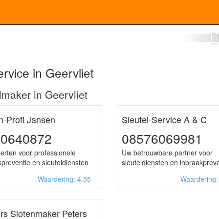
tenmaker Geervliet
rvice in Geervliet
maker in Geervliet
n-Profi Jansen
Sleutel-Service A & C
50640872
08576069981
erten voor professionele
Uw betrouwbare partner voor
kpreventie en sleuteldiensten
sleuteldiensten en inbraakprev
Waardering: 4.55
Waardering
rs Slotenmaker Peters