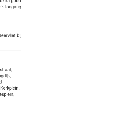
 extra goed
ook toegang
ervliet bij
straat,
gdijk,
d
Kerkplein,
splein,