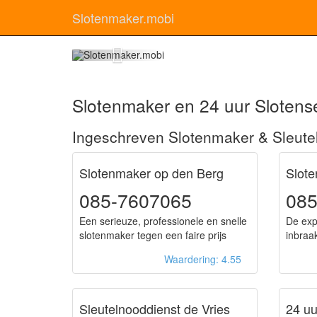
Slotenmaker.mobi
Slo
Slotenmaker en 24 uur Slotense
Ingeschreven Slotenmaker & Sleutel
Slotenmaker op den Berg
Slote
085-7607065
08
Een serieuze, professionele en snelle
De exp
slotenmaker tegen een faire prijs
inbraa
Waardering: 4.55
Sleutelnooddienst de Vries
24 uu