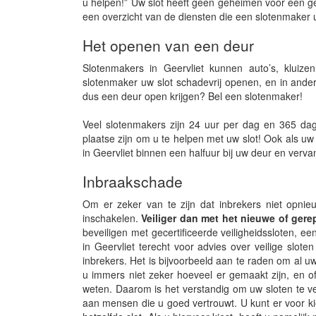
u helpen!” Uw slot heeft geen geheimen voor een ge
een overzicht van de diensten die een slotenmaker 
Het openen van een deur
Slotenmakers in Geervliet kunnen auto’s, kluiz
slotenmaker uw slot schadevrij openen, en in ander
dus een deur open krijgen? Bel een slotenmaker!
Veel slotenmakers zijn 24 uur per dag en 365 dag
plaatse zijn om u te helpen met uw slot! Ook als u
in Geervliet binnen een halfuur bij uw deur en vervan
Inbraakschade
Om er zeker van te zijn dat inbrekers niet opnie
inschakelen.
Veiliger dan met het nieuwe of gerep
beveiligen met gecertificeerde veiligheidssloten, een
in Geervliet terecht voor advies over veilige sl
inbrekers. Het is bijvoorbeeld aan te raden om al uw
u immers niet zeker hoeveel er gemaakt zijn, en o
weten. Daarom is het verstandig om uw sloten te ver
aan mensen die u goed vertrouwt. U kunt er voor ki