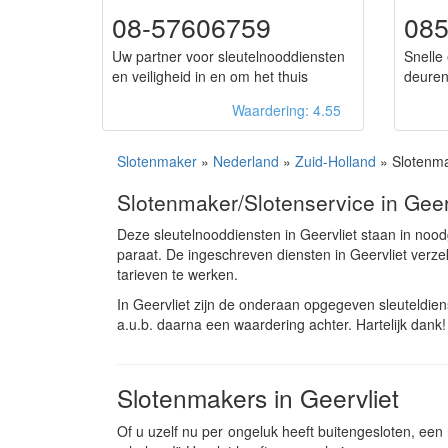
08-57606759
085
Uw partner voor sleutelnooddiensten
Snelle
en veiligheid in en om het thuis
deuren
Waardering: 4.55
Slotenmaker
»
Nederland
»
Zuid-Holland
» Slotenma
Slotenmaker/Slotenservice in Geer
Deze sleutelnooddiensten in Geervliet staan in noo
paraat. De ingeschreven diensten in Geervliet ver
tarieven te werken.
In Geervliet zijn de onderaan opgegeven sleuteldie
a.u.b. daarna een waardering achter. Hartelijk dank!
Slotenmakers in Geervliet
Of u uzelf nu per ongeluk heeft buitengesloten, een n