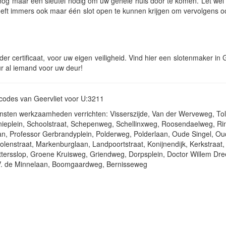
ijk nog maar één sleutel nodig om uw gehele huis door te komen. Let wel
 hoeft immers ook maar één slot open te kunnen krijgen om vervolgens 
 certificaat, voor uw eigen veiligheid. Vind hier een slotenmaker in Ge
ur al iemand voor uw deur!
tcodes van Geervliet voor U:3211
iensten werkzaamheden verrichten: Visserszijde, Van der Werveweg, Tol
honieplein, Schoolstraat, Schepenweg, Schellinxweg, Roosendaelweg, Rin
an, Professor Gerbrandyplein, Polderweg, Polderlaan, Oude Singel, Ou
lenstraat, Markenburglaan, Landpoortstraat, Konijnendijk, Kerkstraat, 
ersslop, Groene Kruisweg, Griendweg, Dorpsplein, Doctor Willem Dree
 V. de Minnelaan, Boomgaardweg, Bernisseweg