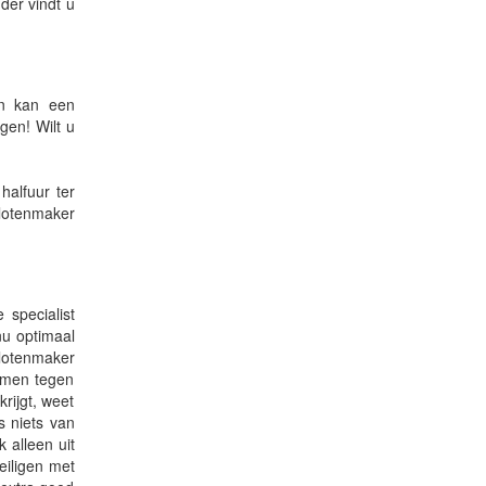
der vindt u
en kan een
gen! Wilt u
alfuur ter
slotenmaker
 specialist
nu optimaal
slotenmaker
ermen tegen
rijgt, weet
s niets van
 alleen uit
eiligen met