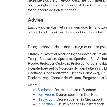
hetzelfde slot. Als u hiervoor kiest, heeft u namel
op de veiligheid als u hiervoor kiest. Een inbreker
tot de andere deuren te hebben.
Advies
Laat uw sloten dus niet vervangen door iemand zonder
u in de beurt, en wie weet staat er binnen een halfu
De ingeschreven sleuteldiensten zijn er in deze pos
Straten in Geervliet waar de ingeschreven sleuteld
Toldijk, Starckplein, Spuikade, Sportlaan, Sint Ant
Reede, Professor Oudplein, Professor K. de Snoola
Hoenderhoeksedijk, Noorddijk, N. van Puttenlaan, Mo
Hooftweg, Hogelandseweg, Hendrik Ponseweg, Grutt
Dankerseweg, Cornelis de Wittlaan, Burgemeester
Meer:
Sliedrecht
: Deuren openen in Sliedrecht
Den Hoorn
: Deuren openen in Den Hoorn
Nieuwpoort
: Deuren openen in Nieuwpoort
Puttershoek
: Deuren openen in Puttershoek