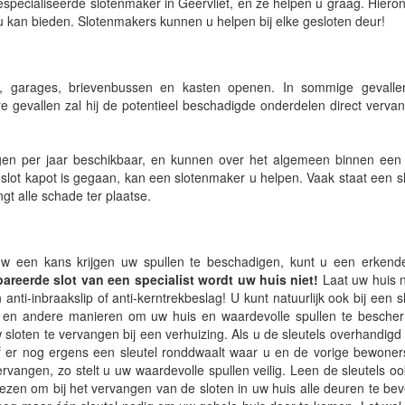
specialiseerde slotenmaker in Geervliet, en ze helpen u graag. Hieron
u kan bieden. Slotenmakers kunnen u helpen bij elke gesloten deur!
en, garages, brievenbussen en kasten openen. In sommige gevall
e gevallen zal hij de potentieel beschadigde onderdelen direct vervan
en per jaar beschikbaar, en kunnen over het algemeen binnen een h
w slot kapot is gegaan, kan een slotenmaker u helpen. Vaak staat een 
gt alle schade ter plaatse.
uw een kans krijgen uw spullen te beschadigen, kunt u een erkende
areerde slot van een specialist wordt uw huis niet!
Laat uw huis 
 anti-inbraakslip of anti-kerntrekbeslag! U kunt natuurlijk ook bij een 
oten en andere manieren om uw huis en waardevolle spullen te besch
 sloten te vervangen bij een verhuizing. Als u de sleutels overhandigd k
f er nog ergens een sleutel ronddwaalt waar u en de vorige bewoner
vangen, zo stelt u uw waardevolle spullen veilig. Leen de sleutels ook
ezen om bij het vervangen van de sloten in uw huis alle deuren te bev