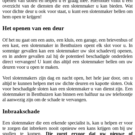
openen van sloten en helpen u er graag mee. Hieronder vindt u een
overzicht van de diensten die een slotenmaker u kan bieden. Wat
voor dichte deur u ook voor staat, u kunt een slotenmaker bellen om
hem open te krijgen!
Het openen van een deur
Of het nu gaat om een auto, een kluis, een garage, een brievenbus of
een kast, een slotenmaker in Benthuizen opent elk slot voor u. In
sommige gevallen kan een slotenmaker uw slot schadevrij openen,
en in andere gevallen zal hij de potentieel beschadigde onderdelen
direct vervangen! U kunt dus altijd een slotenmaker bellen om uw
deuren voor u open te maken.
Veel slotenmakers zijn dag en nacht open, het hele jaar door, om u
altijd te kunnen helpen met uw dichte deuren en kapotte sloten. Ook
voor beschadigde sloten kan een slotenmaker u van dienst zijn. Een
slotenmaker in Benthuizen kan binnen een halfuur na uw telefoontje
al aanwezig zijn om de schade te vervangen.
Inbraakschade
Een slotenmaker die een erkende specialist is, kan u helpen er voor
te zorgen dat inbrekers nooit opnieuw een kans krijgen om bij uw
spullen te komen.
Die zorgt ervoor dat uw nieuwe of