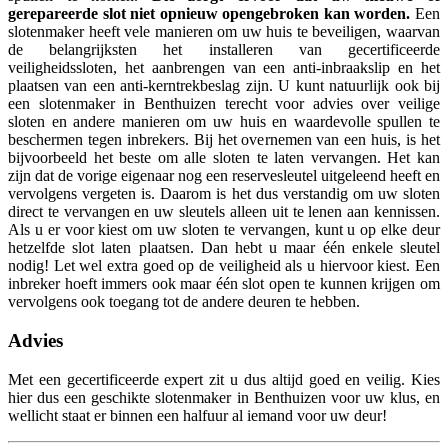
gerepareerde slot niet opnieuw opengebroken kan worden.
Een
slotenmaker heeft vele manieren om uw huis te beveiligen, waarvan
de belangrijksten het installeren van gecertificeerde
veiligheidssloten, het aanbrengen van een anti-inbraakslip en het
plaatsen van een anti-kerntrekbeslag zijn. U kunt natuurlijk ook bij
een slotenmaker in Benthuizen terecht voor advies over veilige
sloten en andere manieren om uw huis en waardevolle spullen te
beschermen tegen inbrekers. Bij het overnemen van een huis, is het
bijvoorbeeld het beste om alle sloten te laten vervangen. Het kan
zijn dat de vorige eigenaar nog een reservesleutel uitgeleend heeft en
vervolgens vergeten is. Daarom is het dus verstandig om uw sloten
direct te vervangen en uw sleutels alleen uit te lenen aan kennissen.
Als u er voor kiest om uw sloten te vervangen, kunt u op elke deur
hetzelfde slot laten plaatsen. Dan hebt u maar één enkele sleutel
nodig! Let wel extra goed op de veiligheid als u hiervoor kiest. Een
inbreker hoeft immers ook maar één slot open te kunnen krijgen om
vervolgens ook toegang tot de andere deuren te hebben.
Advies
Met een gecertificeerde expert zit u dus altijd goed en veilig. Kies
hier dus een geschikte slotenmaker in Benthuizen voor uw klus, en
wellicht staat er binnen een halfuur al iemand voor uw deur!