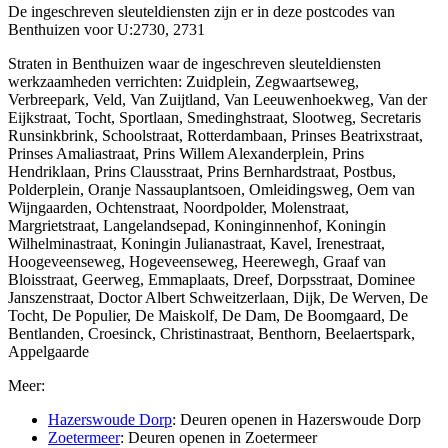
De ingeschreven sleuteldiensten zijn er in deze postcodes van
Benthuizen voor U:2730, 2731
Straten in Benthuizen waar de ingeschreven sleuteldiensten
werkzaamheden verrichten: Zuidplein, Zegwaartseweg,
Verbreepark, Veld, Van Zuijtland, Van Leeuwenhoekweg, Van der
Eijkstraat, Tocht, Sportlaan, Smedinghstraat, Slootweg, Secretaris
Runsinkbrink, Schoolstraat, Rotterdambaan, Prinses Beatrixstraat,
Prinses Amaliastraat, Prins Willem Alexanderplein, Prins
Hendriklaan, Prins Clausstraat, Prins Bernhardstraat, Postbus,
Polderplein, Oranje Nassauplantsoen, Omleidingsweg, Oem van
Wijngaarden, Ochtenstraat, Noordpolder, Molenstraat,
Margrietstraat, Langelandsepad, Koninginnenhof, Koningin
Wilhelminastraat, Koningin Julianastraat, Kavel, Irenestraat,
Hoogeveenseweg, Hogeveenseweg, Heerewegh, Graaf van
Bloisstraat, Geerweg, Emmaplaats, Dreef, Dorpsstraat, Dominee
Janszenstraat, Doctor Albert Schweitzerlaan, Dijk, De Werven, De
Tocht, De Populier, De Maiskolf, De Dam, De Boomgaard, De
Bentlanden, Croesinck, Christinastraat, Benthorn, Beelaertspark,
Appelgaarde
Meer:
Hazerswoude Dorp
: Deuren openen in Hazerswoude Dorp
Zoetermeer
: Deuren openen in Zoetermeer