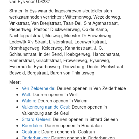
van Eys voor U:6287
Straten in Eys waar de ingeschreven sleuteldiensten
werkzaamheden verrichten: Wittemerweg, Wezelderweg,
Vinkstraat, Van Breijlstraat, Taan-Del, Sint Agathastraat,
Piepertweg, Pastoor Duckweilerweg, Op de Kamp,
Nachtegaalstraat, Mesweg, Meester Dr Froweinweg,
Lodewijk Xiv Straat, Lijsterstraat, Leeuwerikstraat,
Kromhagerweg, Kelderweg, Kanariestraat, J. C.
Schlaunstraat, In der Bend, Hoebigerweg, Hanzonstraat,
Hamerstraat, Grachtstraat, Froweinweg, Eyserweg,
Eyserheide, Eyserbosweg, Doeveberg, Doctor Poelsstraat,
Bosveld, Bergstraat, Baron von Thimusweg
Meer:
Ven-Zelderheide
: Deuren openen in Ven-Zelderheide
Well
: Deuren openen in Well
Walem
: Deuren openen in Walem
Valkenburg aan de Geul
: Deuren openen in
Valkenburg aan de Geul
Sittard-Geleen
: Deuren openen in Sittard-Geleen
Roerdalen
: Deuren openen in Roerdalen
Oostrum
: Deuren openen in Oostrum
Onderbanken
: Deuren openen in Onderbanken