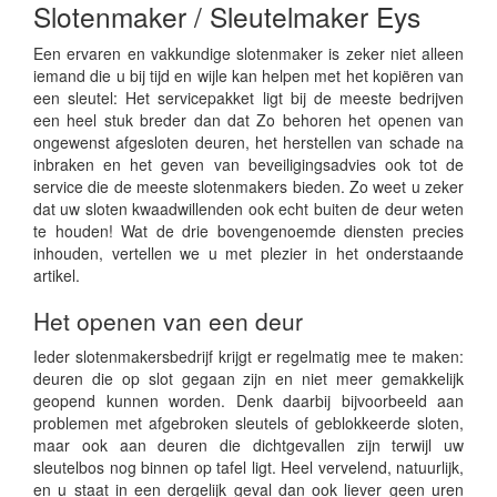
Slotenmaker / Sleutelmaker Eys
Een ervaren en vakkundige slotenmaker is zeker niet alleen
iemand die u bij tijd en wijle kan helpen met het kopiëren van
een sleutel: Het servicepakket ligt bij de meeste bedrijven
een heel stuk breder dan dat Zo behoren het openen van
ongewenst afgesloten deuren, het herstellen van schade na
inbraken en het geven van beveiligingsadvies ook tot de
service die de meeste slotenmakers bieden. Zo weet u zeker
dat uw sloten kwaadwillenden ook echt buiten de deur weten
te houden! Wat de drie bovengenoemde diensten precies
inhouden, vertellen we u met plezier in het onderstaande
artikel.
Het openen van een deur
Ieder slotenmakersbedrijf krijgt er regelmatig mee te maken:
deuren die op slot gegaan zijn en niet meer gemakkelijk
geopend kunnen worden. Denk daarbij bijvoorbeeld aan
problemen met afgebroken sleutels of geblokkeerde sloten,
maar ook aan deuren die dichtgevallen zijn terwijl uw
sleutelbos nog binnen op tafel ligt. Heel vervelend, natuurlijk,
en u staat in een dergelijk geval dan ook liever geen uren