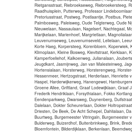
Rietgansstraat, Riebroekseweg, Riebroekersteeg, Ri
Raadhuisplein, Putterweg, Professor Lindeboomlaan,
Pretoriusstraat, Postweg, Postlaantje, Postbus, Piet
Palmbosweg, Paleisweg, Oude Telgterweg, Oude Ni
Nieuwelaan, Nassaulaan, Nagelserf, Nachtegaal, Mos
Marijkelaan, Marienhoef, Margrietlaan, Magnolialaan
Leuvenumseweg, Leuvenumseveld, Lelielaan, Leeuw
Korte Haeg, Korpersteeg, Korenbloem, Koperwiek, K
Klimoplaan, Kleine Bosweg, Kievitstraat, Kerklaan
Kamperfoeliehof, Kalkoenweg, Julianalaan, Jouberts
Jeugdkant, Jasmijnweg, Jan van Malesteinweg, Jager
Hortensialaan, Horsterweg, Horsterengweg, Horst
Hessenmeer, Hertzogstraat, Herderlaan, Henriette 
Haspel, Harderwijkerweg, Hanengewei, Hamburger
Groene Allee, Griftland, Graaf Lodewijklaan, Graaf
Frederik Hendriklaan, Forsythialaan, Fokko Kortlan
Eendenparkweg, Dwarsweg, Duynenberg, Duifstraa
Dalelaan, Dokter Scheurerlaan, Dokter Holtropstraa
Driesten, De Beek, De Acht Schepel, Dahlialaan, Da
Buurtweg, Burgemeester Vitringaln, Burgemeester 
Bulderweg, Buizerdhof, Buitenbrinkweg, Brink, Bred
Bloemfontein, Bilderdijklaan, Berkenlaan, Beemdwe