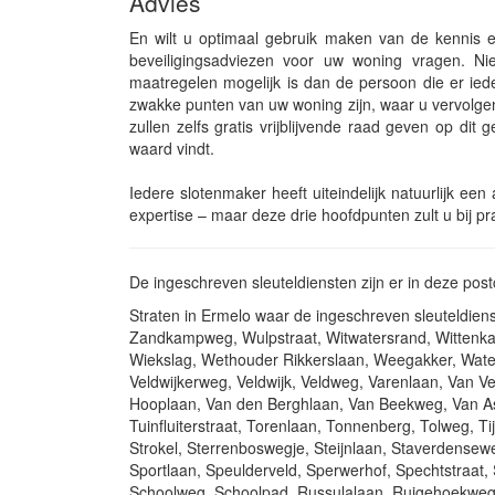
Advies
En wilt u optimaal gebruik maken van de kennis
beveiligingsadviezen voor uw woning vragen. N
maatregelen mogelijk is dan de persoon die er ied
zwakke punten van uw woning zijn, waar u vervolgen
zullen zelfs gratis vrijblijvende raad geven op dit 
waard vindt.
Iedere slotenmaker heeft uiteindelijk natuurlijk e
expertise – maar deze drie hoofdpunten zult u bij pr
De ingeschreven sleuteldiensten zijn er in deze po
Straten in Ermelo waar de ingeschreven sleuteldie
Zandkampweg, Wulpstraat, Witwatersrand, Wittenkam
Wiekslag, Wethouder Rikkerslaan, Weegakker, Water
Veldwijkerweg, Veldwijk, Veldweg, Varenlaan, Van V
Hooplaan, Van den Berghlaan, Van Beekweg, Van As
Tuinfluiterstraat, Torenlaan, Tonnenberg, Tolweg, T
Strokel, Sterrenboswegje, Steijnlaan, Staverdensewe
Sportlaan, Speulderveld, Sperwerhof, Spechtstraat
Schoolweg, Schoolpad, Russulalaan, Ruigehoekweg