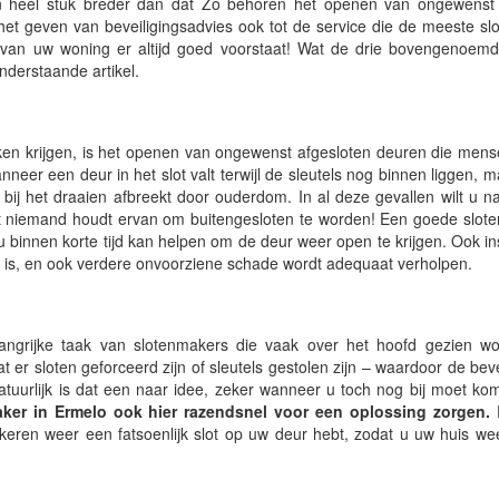
een heel stuk breder dan dat Zo behoren het openen van ongewenst 
het geven van beveiligingsadvies ook tot de service die de meeste s
 van uw woning er altijd goed voorstaat! Wat de drie bovengenoemd
onderstaande artikel.
n krijgen, is het openen van ongewenst afgesloten deuren die mense
anneer een deur in het slot valt terwijl de sleutels nog binnen liggen, 
 bij het draaien afbreekt door ouderdom. In al deze gevallen wilt u nat
ant niemand houdt ervan om buitengesloten te worden! Een goede slot
 binnen korte tijd kan helpen om de deur weer open te krijgen. Ook ins
g is, en ook verdere onvoorziene schade wordt adequaat verholpen.
ngrijke taak van slotenmakers die vaak over het hoofd gezien wor
t er sloten geforceerd zijn of sleutels gestolen zijn – waardoor de beve
atuurlijk is dat een naar idee, zeker wanneer u toch nog bij moet k
er in Ermelo ook hier razendsnel voor een oplossing zorgen.
 keren weer een fatsoenlijk slot op uw deur hebt, zodat u uw huis w