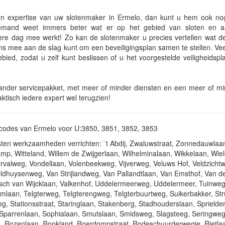
 en expertise van uw slotenmaker in Ermelo, dan kunt u hem ook n
iemand weet immers beter wat er op het gebied van sloten en a
ere dag mee werkt! Zo kan de slotenmaker u precies vertellen wat d
s mee aan de slag kunt om een beveiligingsplan samen te stellen. Vee
gebied, zodat u zelf kunt beslissen of u het voorgestelde veiligheidspl
en ander servicepakket, met meer of minder diensten en een meer of m
aktisch iedere expert wel terugzien!
stcodes van Ermelo voor U:3850, 3851, 3852, 3853
nsten werkzaamheden verrichten: `t Abdij, Zwaluwstraat, Zonnedauwla
p, Witteland, Willem de Zwijgerlaan, Wilhelminalaan, Wikkelaan, Wie
valweg, Vondellaan, Volenbeekweg, Vijverweg, Veluws Hof, Veldzicht
eldhuysenweg, Van Strijlandweg, Van Pallandtlaan, Van Emsthof, Van d
ch van Wijcklaan, Valkenhof, Uddelermeerweg, Uddelermeer, Tuinweg
ijmlaan, Telgterweg, Telgterengweg, Telgterbuurtweg, Suikerbakker, Str
g, Stationsstraat, Staringlaan, Stakenberg, Stadhouderslaan, Sprielde
, Sparrenlaan, Sophialaan, Smutslaan, Smidsweg, Slagsteeg, Seringweg
, Rozenlaan, Rookland, Roerdompstraat, Rodeschuurderwegje, Rietla