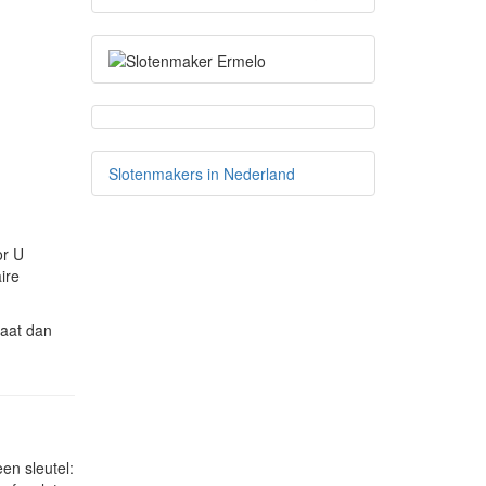
Slotenmakers in Nederland
or U
ire
laat dan
en sleutel: