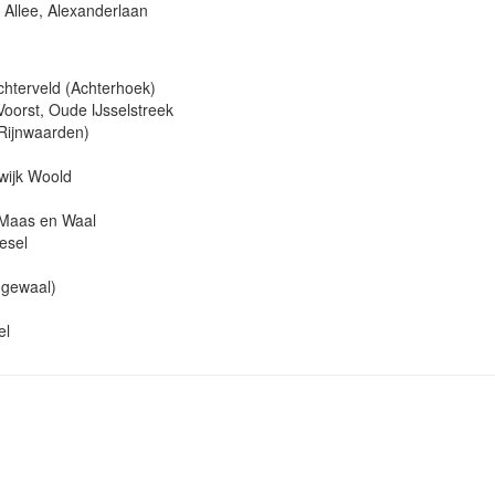
 Allee, Alexanderlaan
chterveld (Achterhoek)
Voorst, Oude IJsselstreek
(Rijnwaarden)
wijk Woold
 Maas en Waal
esel
ngewaal)
el