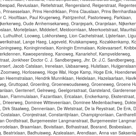
bespad, Reviuslaan, Retiefstraat, Rengersland, Reigerstraat, Regente
 Prinsesselaan, Prins Hendriklaan, Prins Clauslaan, Prins Bernhardlaa
er C. Hooftlaan, Paul Krugerweg, Patrijzenhof, Pastorieweg, Parklaan,
jkerkerweg, Oude Arnhemsekarweg, Oranjepark, Oranjelaan, Nijkerke
laan, Morieljelaan, Middelerf, Meidoornlaan, Meerkoetstraat, Mauritsl
, Luthulihof, Looweg, Lokhorstweg, Lion Cachetstraat, Lijsterlaan, Lig
erikstraat, Lange Haeg, Lageveld, Kruiskampweg, Kozakkenkamp, Ko
oningsweg, Koninginnelaan, Koningin Emmalaan, Kolevaarserf, Knibbe
, Kerkdennen, Kawoepersteeg, Kanoweg, Kanariehof, Kampvelderweg,
traat, Jonkheer Doctor C. J. Sandbergweg, Jhr. Dr. J.C. Sandbergweg,
serf, Jacob Catslaan, Irenelaan, IJsbaanweg, Hulstlaan, Huijgenslaan
er-Zoomweg, Horloseweg, Hoge Wal, Hoge Kamp, Hoge Enk, Hoenderw
van Heemstralaan, Hendrik Munniklaan, Heidelaan, Hazelaarlaan, Havik
weg, Gruttopad, Groenling, Groenewoudseweg, Groeneweg, Groene H
 Janlaan, Gentenerf, Gelreweg, Geelgorsstraat, Garsteland, Garderens
glaan, Flammulalaan, Fazantlaan, Ericalaan, Enckerkamp, Eksterstraat,
t, Drieerweg, Dominee Witteveenlaan, Dominee Medenbachweg, Dokte
t, Dirk Staalweg, Dennenlaan, De Wetstraat, De la Reystraat, De Enk, 
 Costalaan, Cronjestraat, Constantijnlaan, Champignonlaan, Cantharel
van Oordtstraat, Burgemeester Langmanstraat, Burgemeester Langman
erodelaan, Braamlaan, Bovistlaan, Bothastraat, Bosrand, Bosbeslaan,
g, Beatrixlaan, Badhuisweg, Azalealaan, Arendlaan, Anna van Saksenl