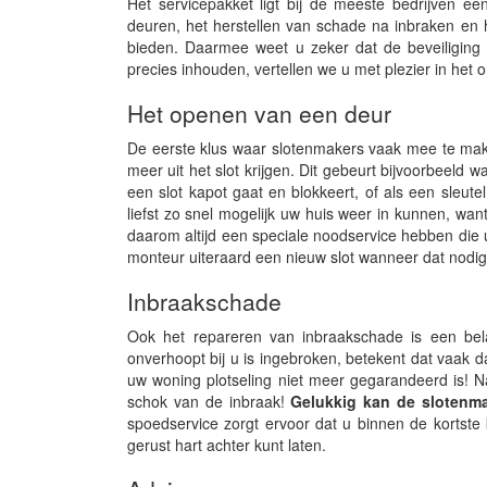
Het servicepakket ligt bij de meeste bedrijven 
deuren, het herstellen van schade na inbraken en 
bieden. Daarmee weet u zeker dat de beveiliging
precies inhouden, vertellen we u met plezier in het 
Het openen van een deur
De eerste klus waar slotenmakers vaak mee te make
meer uit het slot krijgen. Dit gebeurt bijvoorbeeld w
een slot kapot gaat en blokkeert, of als een sleutel
liefst zo snel mogelijk uw huis weer in kunnen, w
daarom altijd een speciale noodservice hebben die u
monteur uiteraard een nieuw slot wanneer dat nodi
Inbraakschade
Ook het repareren van inbraakschade is een bela
onverhoopt bij u is ingebroken, betekent dat vaak da
uw woning plotseling niet meer gegarandeerd is! N
schok van de inbraak!
Gelukkig kan de slotenmak
spoedservice zorgt ervoor dat u binnen de kortste
gerust hart achter kunt laten.