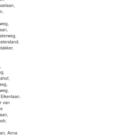
sselaan,
n,
rweg,
aan,
usterweg,
stersland,
lakker,
,
eg,
shof,
aeg,
eweg,
 Eikenlaan,
r van
De
laan,
str,
aan, Anna