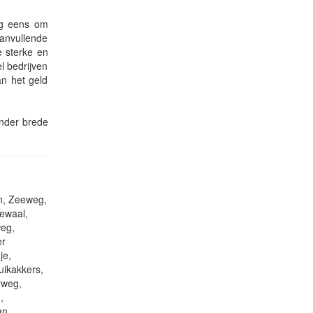
og eens om
anvullende
e sterke en
l bedrijven
an het geld
inder brede
an, Zeeweg,
lewaal,
weg,
er
je,
uikakkers,
rweg,
,
an,