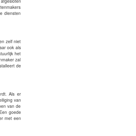
afgesloten
lotenmakers
e diensten
n zelf niet
maar ook als
uurlijk het
enmaker zal
talleert de
dt. Als er
iliging van
omen van de
Een goede
eer met een