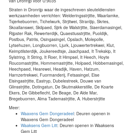
van Dronrijp voor U:9035
Straten in Dronrijp waar de ingeschreven sleuteldiensten
werkzaamheden verrichten: Welderingsstrjitte, Waarlamke,
Tsjerkebuorren, Tichelwurk, Strjitwei, Stranljip, Skries,
Skoallanswei, Skilpaed, Sjirk de Walstrjitte, Siaerdamasingel,
Rijpster Rak, Rewerterdijk, Quaestiusstrjitte, Puoldijk,
Postbus, Patriis, Osingasingel, Opslach, Molepolle,
Lytsehuzen, Longbuorren, Ljurk, Ljouwertertrekwei, Klut,
Keimptilsterdijk, Joukereedtsje, Jaachpaad, It Trekskip, It
Sylstring, It String, It Roer, It Himpsel, It Heech, Hoyte
Roucomastrjitte, Hommemastrjitte, Holpaed, Hobbemasingel,
Heechpaed, Hearewei, Headijk, Haven, Hatzum,
Harnzertrekwei, Fuormanderij, Fetsasingel, Eise
Eisingastrjitte, Eastryp, Dubelestreek, Douwe van
Glinsstrjitte, Dotingatun, De Skutmakkerstille, De Koarte
Ekers, De Gibbeflecht, De Beage, De Alde Mar,
Bregebuorren, Alma Tademastrjitte, A. Huberstrjitte
Meer:
Waaxens Gem Dongeradeel
: Deuren openen in
Waaxens Gem Dongeradeel
Waaksens Gem Litt
: Deuren openen in Waaksens
Gem Litt