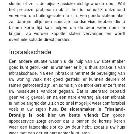
sleutel of zelfs de bijna klassieke dichtgewaaide deur. Wat
het precieze probleem ook is, het is natuurlijk ontzettend
vervelend om buitengesloten te zijn. Een goede slotenmaker
zal daarom altijd een speciale noodservice hebben die u
binnen korte tijd kan helpen om de deur weer open te
krijgen. Zo worden kapotte sloten vervangen en wordt
eventuele schade direct hersteld.
Inbraakschade
Een andere situatie waarin u de hulp van uw slotenmaker
goed kunt gebruiken, is wanneer er bij u thuis sprake is van
inbraakschade. Na een inbraak is het met de beveiliging van
uw woning vaak niet goed gesteld: er kunnen deuren of
ramen geforceerd zijn, en soms zijn de inbrekers er zelfs met
uw huissleutels vandoor gegaan. Dat is uiteraard bepaald
geen veilig gevoel, en na een nare ervaring als een inbraak
is het belangrijk dat u zich zo snel mogelijk weer comfortabel
voelt in uw eigen huis.
De slotenmaker in Friesland-
Dronrijp is ook hier uw beste vriend!
Een goede
spoedservice zorgt ervoor dat u binnen de kortste keren
weer een fatsoenlijk slot op uw deur hebt, zodat u uw huis
weer met een gerust hart achter kunt laten.