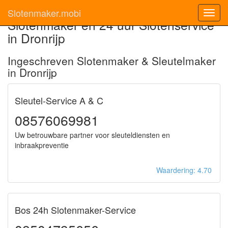
Slotenmaker.mobi
Toggl
Slotenmaker en 24 uur Slotenservice
navig
in Dronrijp
Ingeschreven Slotenmaker & Sleutelmaker
in Dronrijp
Sleutel-Service A & C
08576069981
Uw betrouwbare partner voor sleuteldiensten en
inbraakpreventie
Waardering: 4.70
Bos 24h Slotenmaker-Service