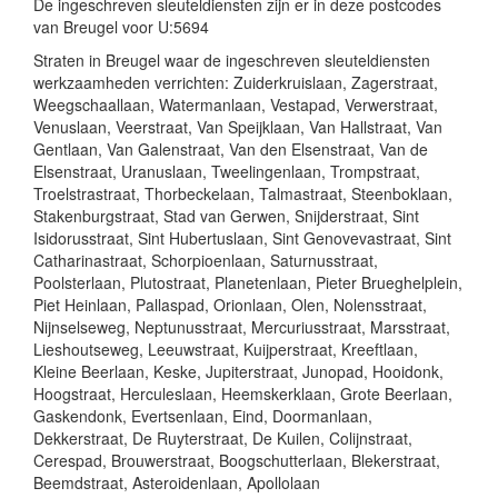
De ingeschreven sleuteldiensten zijn er in deze postcodes
van Breugel voor U:5694
Straten in Breugel waar de ingeschreven sleuteldiensten
werkzaamheden verrichten: Zuiderkruislaan, Zagerstraat,
Weegschaallaan, Watermanlaan, Vestapad, Verwerstraat,
Venuslaan, Veerstraat, Van Speijklaan, Van Hallstraat, Van
Gentlaan, Van Galenstraat, Van den Elsenstraat, Van de
Elsenstraat, Uranuslaan, Tweelingenlaan, Trompstraat,
Troelstrastraat, Thorbeckelaan, Talmastraat, Steenboklaan,
Stakenburgstraat, Stad van Gerwen, Snijderstraat, Sint
Isidorusstraat, Sint Hubertuslaan, Sint Genovevastraat, Sint
Catharinastraat, Schorpioenlaan, Saturnusstraat,
Poolsterlaan, Plutostraat, Planetenlaan, Pieter Brueghelplein,
Piet Heinlaan, Pallaspad, Orionlaan, Olen, Nolensstraat,
Nijnselseweg, Neptunusstraat, Mercuriusstraat, Marsstraat,
Lieshoutseweg, Leeuwstraat, Kuijperstraat, Kreeftlaan,
Kleine Beerlaan, Keske, Jupiterstraat, Junopad, Hooidonk,
Hoogstraat, Herculeslaan, Heemskerklaan, Grote Beerlaan,
Gaskendonk, Evertsenlaan, Eind, Doormanlaan,
Dekkerstraat, De Ruyterstraat, De Kuilen, Colijnstraat,
Cerespad, Brouwerstraat, Boogschutterlaan, Blekerstraat,
Beemdstraat, Asteroidenlaan, Apollolaan