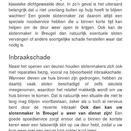
klassieke dichtgewaaide deur. In zo’n geval is het uiteraard
belangrijk dat u niet urenlang buiten op hulp hoeft te blijven
wachten! Een goede slotenmaker zal daarom altijd een
speciale noodservice hebben die u binnen korte tijd kan
helpen om de deur weer open te krijgen. Ook kan de
slotenmaker in Breugel dan natuurlijk eventuele sloten
vervangen of andere soortgelijke schade herstellen waar dat
nodig is.
Inbraakschade
Naast het openen van deuren houden slotenmakers zich ook
met reparaties bezig, vooral na bijvoorbeeld inbraakschade.
Wanneer dieven uw huis binnen zijn gedrongen, hebben ze
daarbij vaak sloten beschadigd of zelfs sleutels
meegenomen, waardoor het relatief makkelijk wordt om uw
huis binnen te komen. Dat is natuurlijk een situatie die niet te
lang mag blijven voortbestaan, zeker als u toch al nerveus
bent door de recente inbraak!
Ook dan kan uw
slotenmaker in Breugel u weer van dienst zijn!
Een
goede spoedservice zorgt ervoor dat u binnen de kortste
keren weer een fatsoenlijk slot op uw deur hebt, zodat u uw
huis weer met een gerust hart achter kunt laten.