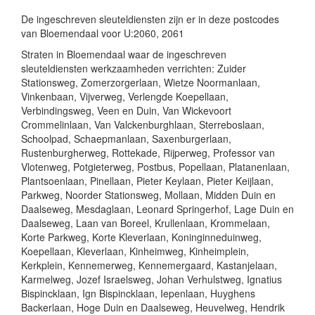
De ingeschreven sleuteldiensten zijn er in deze postcodes
van Bloemendaal voor U:2060, 2061
Straten in Bloemendaal waar de ingeschreven
sleuteldiensten werkzaamheden verrichten: Zuider
Stationsweg, Zomerzorgerlaan, Wietze Noormanlaan,
Vinkenbaan, Vijverweg, Verlengde Koepellaan,
Verbindingsweg, Veen en Duin, Van Wickevoort
Crommelinlaan, Van Valckenburghlaan, Sterreboslaan,
Schoolpad, Schaepmanlaan, Saxenburgerlaan,
Rustenburgherweg, Rottekade, Rijperweg, Professor van
Vlotenweg, Potgieterweg, Postbus, Popellaan, Platanenlaan,
Plantsoenlaan, Pinellaan, Pieter Keylaan, Pieter Keijlaan,
Parkweg, Noorder Stationsweg, Mollaan, Midden Duin en
Daalseweg, Mesdaglaan, Leonard Springerhof, Lage Duin en
Daalseweg, Laan van Boreel, Krullenlaan, Krommelaan,
Korte Parkweg, Korte Kleverlaan, Koninginneduinweg,
Koepellaan, Kleverlaan, Kinheimweg, Kinheimplein,
Kerkplein, Kennemerweg, Kennemergaard, Kastanjelaan,
Karmelweg, Jozef Israelsweg, Johan Verhulstweg, Ignatius
Bispincklaan, Ign Bispincklaan, Iepenlaan, Huyghens
Backerlaan, Hoge Duin en Daalseweg, Heuvelweg, Hendrik