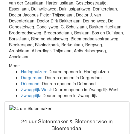
van der Graaflaan, Hartenlustlaan, Gestelsestraatje,
Essenlaan, Duinwijckweg, Duinlustparkweg, Donkerelaan,
Doctor Jacobus Pieter Thijsselaan, Doctor J. van
Deventerlaan, Doctor Dirk Bakkerlaan, Dennenweg, De
Genestetweg, Conollyweg, C. Schulzlaan, Busken Huetlaan,
Brederoodseweg, Brederodelaan, Boslaan, Bos en Duinlaan,
Borskilaan, Bloemendaalseweg, Bloemendaalsestraatweg,
Bleekerspad, Bispinckpark, Berkenlaan, Bergweg,
Arnoldlaan, Alberdingk Thijmlaan, Aelbertsbergweg,
Acacialaan
Meer:
Haringhuizen
: Deuren openen in Haringhuizen
Durgerdam
: Deuren openen in Durgerdam
Driemond
: Deuren openen in Driemond
Zwaagdijk-West
: Deuren openen in Zwaagdijk-West
Zwaagdijk
: Deuren openen in Zwaagdijk
24 uur Slotenmaker & Slotenservice in
Bloemendaal