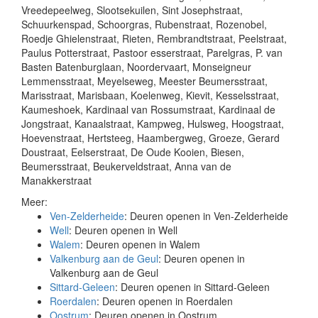
Vreedepeelweg, Slootsekuilen, Sint Josephstraat,
Schuurkenspad, Schoorgras, Rubenstraat, Rozenobel,
Roedje Ghielenstraat, Rieten, Rembrandtstraat, Peelstraat,
Paulus Potterstraat, Pastoor esserstraat, Parelgras, P. van
Basten Batenburglaan, Noordervaart, Monseigneur
Lemmensstraat, Meyelseweg, Meester Beumersstraat,
Marisstraat, Marisbaan, Koelenweg, Kievit, Kesselsstraat,
Kaumeshoek, Kardinaal van Rossumstraat, Kardinaal de
Jongstraat, Kanaalstraat, Kampweg, Hulsweg, Hoogstraat,
Hoevenstraat, Hertsteeg, Haambergweg, Groeze, Gerard
Doustraat, Eelserstraat, De Oude Kooien, Biesen,
Beumersstraat, Beukerveldstraat, Anna van de
Manakkerstraat
Meer:
Ven-Zelderheide
: Deuren openen in Ven-Zelderheide
Well
: Deuren openen in Well
Walem
: Deuren openen in Walem
Valkenburg aan de Geul
: Deuren openen in
Valkenburg aan de Geul
Sittard-Geleen
: Deuren openen in Sittard-Geleen
Roerdalen
: Deuren openen in Roerdalen
Oostrum
: Deuren openen in Oostrum