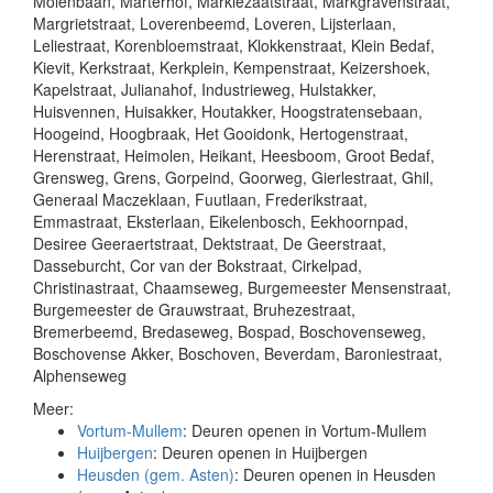
Molenbaan, Marterhof, Markiezaatstraat, Markgravenstraat,
Margrietstraat, Loverenbeemd, Loveren, Lijsterlaan,
Leliestraat, Korenbloemstraat, Klokkenstraat, Klein Bedaf,
Kievit, Kerkstraat, Kerkplein, Kempenstraat, Keizershoek,
Kapelstraat, Julianahof, Industrieweg, Hulstakker,
Huisvennen, Huisakker, Houtakker, Hoogstratensebaan,
Hoogeind, Hoogbraak, Het Gooidonk, Hertogenstraat,
Herenstraat, Heimolen, Heikant, Heesboom, Groot Bedaf,
Grensweg, Grens, Gorpeind, Goorweg, Gierlestraat, Ghil,
Generaal Maczeklaan, Fuutlaan, Frederikstraat,
Emmastraat, Eksterlaan, Eikelenbosch, Eekhoornpad,
Desiree Geeraertstraat, Dektstraat, De Geerstraat,
Dasseburcht, Cor van der Bokstraat, Cirkelpad,
Christinastraat, Chaamseweg, Burgemeester Mensenstraat,
Burgemeester de Grauwstraat, Bruhezestraat,
Bremerbeemd, Bredaseweg, Bospad, Boschovenseweg,
Boschovense Akker, Boschoven, Beverdam, Baroniestraat,
Alphenseweg
Meer:
Vortum-Mullem
: Deuren openen in Vortum-Mullem
Huijbergen
: Deuren openen in Huijbergen
Heusden (gem. Asten)
: Deuren openen in Heusden