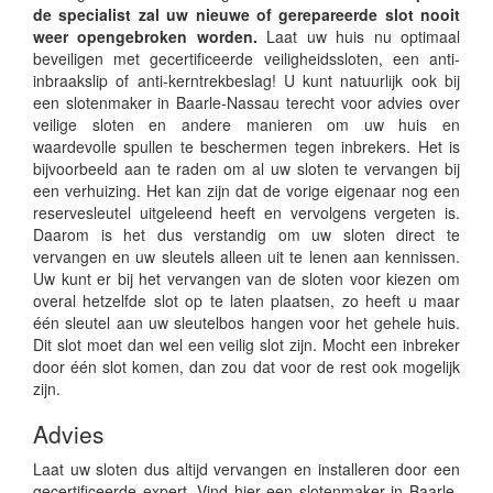
de specialist zal uw nieuwe of gerepareerde slot nooit
weer opengebroken worden.
Laat uw huis nu optimaal
beveiligen met gecertificeerde veiligheidssloten, een anti-
inbraakslip of anti-kerntrekbeslag! U kunt natuurlijk ook bij
een slotenmaker in Baarle-Nassau terecht voor advies over
veilige sloten en andere manieren om uw huis en
waardevolle spullen te beschermen tegen inbrekers. Het is
bijvoorbeeld aan te raden om al uw sloten te vervangen bij
een verhuizing. Het kan zijn dat de vorige eigenaar nog een
reservesleutel uitgeleend heeft en vervolgens vergeten is.
Daarom is het dus verstandig om uw sloten direct te
vervangen en uw sleutels alleen uit te lenen aan kennissen.
Uw kunt er bij het vervangen van de sloten voor kiezen om
overal hetzelfde slot op te laten plaatsen, zo heeft u maar
één sleutel aan uw sleutelbos hangen voor het gehele huis.
Dit slot moet dan wel een veilig slot zijn. Mocht een inbreker
door één slot komen, dan zou dat voor de rest ook mogelijk
zijn.
Advies
Laat uw sloten dus altijd vervangen en installeren door een
gecertificeerde expert. Vind hier een slotenmaker in Baarle-