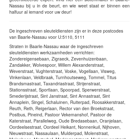
Nassau bij u in de beurt, en wie weet staat er binnen een
halfuur al iemand voor uw deur!
De ingeschreven sleuteldiensten zijn er in deze postcodes
van Baarle-Nassau voor U:5110, 5111
Straten in Baarle-Nassau waar de ingeschreven
sleuteldiensten werkzaamheden verrichten:
Zondereigensebaan, Zigraeck, Zevenhuizenbaan,
Zandakker, Wolvespoor, Willem Alexanderstraat,
Weverstraat, Vughterstraat, Voske, Vogellaan, Visweg,
Vinkenlaan, Veldbraak, Turnhoutseweg, Tommel, Titus
Brandsmastraat, Taxandriastraat, Strijenstraat,
Stationsstraat, Sportlaan, Spoorpad, Sperwerstraat,
Smederijstraat, Sint Janstraat, Sint Annastraat, Sint
Annaplein, Singel, Schaluinen, Ruiterpad, Roosakkerstraat,
Reuth, Reth, Reigerlaan, Rector van den Broekstraat,
Postbus, Pineind, Pastoor Vekemanshof, Pastoor de
Katerstraat, Parallelweg, Oude Bredasebaan, Oranjelaan,
Oordeelsestraat, Oordeel Heikant, Nonnenkuil, Nijhoven,
Nieuwstraat, Nassaulaan, Mulderpad, Molenstraat,