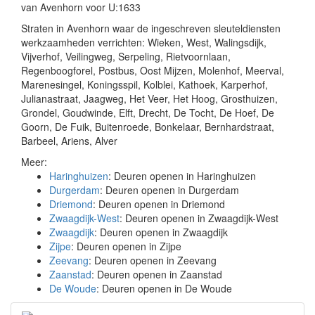
van Avenhorn voor U:1633
Straten in Avenhorn waar de ingeschreven sleuteldiensten
werkzaamheden verrichten: Wieken, West, Walingsdijk,
Vijverhof, Veilingweg, Serpeling, Rietvoornlaan,
Regenboogforel, Postbus, Oost Mijzen, Molenhof, Meerval,
Marenesingel, Koningsspil, Kolblei, Kathoek, Karperhof,
Julianastraat, Jaagweg, Het Veer, Het Hoog, Grosthuizen,
Grondel, Goudwinde, Elft, Drecht, De Tocht, De Hoef, De
Goorn, De Fuik, Buitenroede, Bonkelaar, Bernhardstraat,
Barbeel, Ariens, Alver
Meer:
Haringhuizen
: Deuren openen in Haringhuizen
Durgerdam
: Deuren openen in Durgerdam
Driemond
: Deuren openen in Driemond
Zwaagdijk-West
: Deuren openen in Zwaagdijk-West
Zwaagdijk
: Deuren openen in Zwaagdijk
Zijpe
: Deuren openen in Zijpe
Zeevang
: Deuren openen in Zeevang
Zaanstad
: Deuren openen in Zaanstad
De Woude
: Deuren openen in De Woude