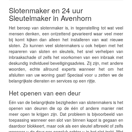
Slotenmaker en 24 uur
Sleutelmaker in Avenhorn
Het beroep van slotenmaker is, in tegenstelling tot wat veel
mensen denken, een ontzettend gevarieerd waar veel meer
bij komt kijken dan alleen het installeren van wat nieuwe
sloten. Zo kunnen veel slotenmakers u ook helpen met het
repareren van sloten en sleutels, het snel verhelpen van
inbraakschade of zelfs het voorkomen van een inbraak met
deskundig individueel beveiligingsadvies. Zij zijn, met andere
woorden, echte allround experts wanneer het om het
afsluiten van uw woning gaat! Speciaal voor u zetten we de
belangrijkste diensten en services op een rijtje.
Het openen van een deur
Eén van de belangrijkste bezigheden van slotenmakers is het
openen van deuren die op de één of andere manier niet
meer open te krijgen zijn. Dat probleem is bijvoorbeeld van
toepassing wanneer een slot van binnen kapot is gegaan en
daardoor blokkeert, maar ook als een sleutel afbreekt of zelfs
wanneer u de deur per ongeluk achter u in het slot trekt. Wat