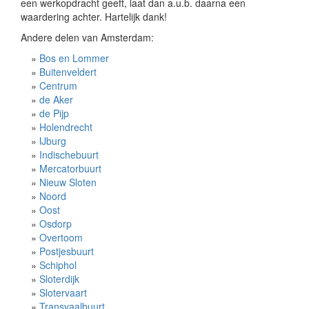
een werkopdracht geeft, laat dan a.u.b. daarna een
waardering achter. Hartelijk dank!
Andere delen van Amsterdam:
»
Bos en Lommer
»
Buitenveldert
»
Centrum
»
de Aker
»
de Pijp
»
Holendrecht
»
IJburg
»
Indischebuurt
»
Mercatorbuurt
»
Nieuw Sloten
»
Noord
»
Oost
»
Osdorp
»
Overtoom
»
Postjesbuurt
»
Schiphol
»
Sloterdijk
»
Slotervaart
»
Transvaalbuurt