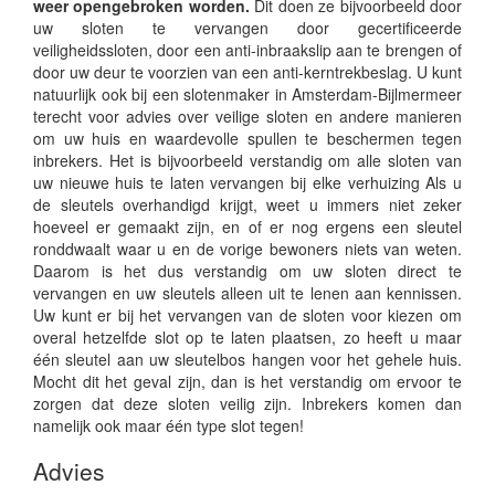
weer opengebroken worden.
Dit doen ze bijvoorbeeld door
uw sloten te vervangen door gecertificeerde
veiligheidssloten, door een anti-inbraakslip aan te brengen of
door uw deur te voorzien van een anti-kerntrekbeslag. U kunt
natuurlijk ook bij een slotenmaker in Amsterdam-Bijlmermeer
terecht voor advies over veilige sloten en andere manieren
om uw huis en waardevolle spullen te beschermen tegen
inbrekers. Het is bijvoorbeeld verstandig om alle sloten van
uw nieuwe huis te laten vervangen bij elke verhuizing Als u
de sleutels overhandigd krijgt, weet u immers niet zeker
hoeveel er gemaakt zijn, en of er nog ergens een sleutel
ronddwaalt waar u en de vorige bewoners niets van weten.
Daarom is het dus verstandig om uw sloten direct te
vervangen en uw sleutels alleen uit te lenen aan kennissen.
Uw kunt er bij het vervangen van de sloten voor kiezen om
overal hetzelfde slot op te laten plaatsen, zo heeft u maar
één sleutel aan uw sleutelbos hangen voor het gehele huis.
Mocht dit het geval zijn, dan is het verstandig om ervoor te
zorgen dat deze sloten veilig zijn. Inbrekers komen dan
namelijk ook maar één type slot tegen!
Advies