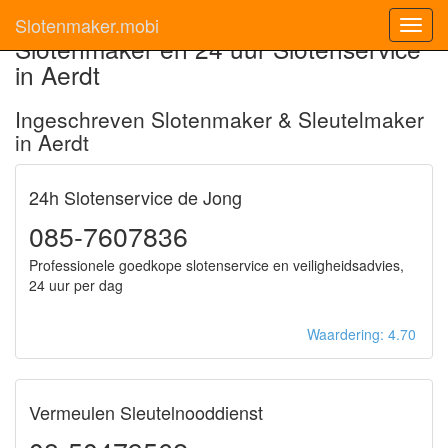
Slotenmaker.mobi
Toggl
Slotenmaker en 24 uur Slotenservice
navig
in Aerdt
Ingeschreven Slotenmaker & Sleutelmaker
in Aerdt
24h Slotenservice de Jong
085-7607836
Professionele goedkope slotenservice en veiligheidsadvies,
24 uur per dag
Waardering: 4.70
Vermeulen Sleutelnooddienst