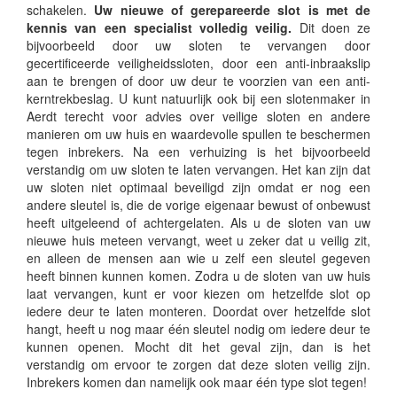
schakelen.
Uw nieuwe of gerepareerde slot is met de
kennis van een specialist volledig veilig.
Dit doen ze
bijvoorbeeld door uw sloten te vervangen door
gecertificeerde veiligheidssloten, door een anti-inbraakslip
aan te brengen of door uw deur te voorzien van een anti-
kerntrekbeslag. U kunt natuurlijk ook bij een slotenmaker in
Aerdt terecht voor advies over veilige sloten en andere
manieren om uw huis en waardevolle spullen te beschermen
tegen inbrekers. Na een verhuizing is het bijvoorbeeld
verstandig om uw sloten te laten vervangen. Het kan zijn dat
uw sloten niet optimaal beveiligd zijn omdat er nog een
andere sleutel is, die de vorige eigenaar bewust of onbewust
heeft uitgeleend of achtergelaten. Als u de sloten van uw
nieuwe huis meteen vervangt, weet u zeker dat u veilig zit,
en alleen de mensen aan wie u zelf een sleutel gegeven
heeft binnen kunnen komen. Zodra u de sloten van uw huis
laat vervangen, kunt er voor kiezen om hetzelfde slot op
iedere deur te laten monteren. Doordat over hetzelfde slot
hangt, heeft u nog maar één sleutel nodig om iedere deur te
kunnen openen. Mocht dit het geval zijn, dan is het
verstandig om ervoor te zorgen dat deze sloten veilig zijn.
Inbrekers komen dan namelijk ook maar één type slot tegen!