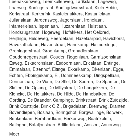
Leenakkersweg, Leemkuilenweg, Larikslaan, Lageweg,
Laarweg, Koningstraat, Koningdwarsstraat, Klein Heide,
Kerkstraat, Kerkbrink, Kastelenakkers, Kastanjelaan,
Julianalaan, Jardensweg, Jagerslaan, Irenelaan,
Infanterielaan, Iepenlaan, Huzarenlaan, Hulstlaan,
Hondsrugstraat, Hogeweg, Hofakkers, Het Oelbred,
Heijtinge, Heideweg, Heerdelaan, Hazelaarpad, Havixhorst,
Havezathelaan, Havenstraat, Hanekamp, Halmersinge,
Groningerstraat, Groenkamp, Grenadierslaan,
Goudenregenstraat, Gouden Regenlaan, Garnizoenslaan,
Esweg, Eskadronslaan, Esdoornlaan, Ericalaan, Entinge,
Emmalaan, Elzenhof, Eltinge, Ekkelkamp, Eikenlaan, Egge,
Echten, Ebbingekamp, E., Domineeskamp, Dingspellaan,
Dennenlaan, De Wam, De Stiel, De Sporen, De Spanten, De
Slaiten, De Oplang, De Millystraat, De Langakkers, De
Klencke, De Holtakkers, De Hilde, De Hanebalken, De
Gording, De Baander, Campinge, Brinkstraat, Brink Zuidzijde,
Brink Oostzijde, Brink O.Z., Brigadelaan, Bremweg, Branten,
Bovendiepen, Boslaan, Boringshof, Borgwallinge, Bolwerk,
Beukenlaan, Bernhardlaan, Berkenweg, Beatrixplein,
Batinghe, Bataljonslaan, Artillerielaan, Anssen, Annerweg
Meer: