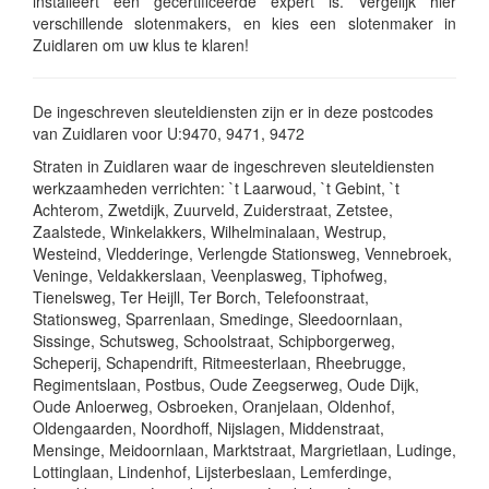
installeert een gecertificeerde expert is. Vergelijk hier
verschillende slotenmakers, en kies een slotenmaker in
Zuidlaren om uw klus te klaren!
De ingeschreven sleuteldiensten zijn er in deze postcodes
van Zuidlaren voor U:9470, 9471, 9472
Straten in Zuidlaren waar de ingeschreven sleuteldiensten
werkzaamheden verrichten: `t Laarwoud, `t Gebint, `t
Achterom, Zwetdijk, Zuurveld, Zuiderstraat, Zetstee,
Zaalstede, Winkelakkers, Wilhelminalaan, Westrup,
Westeind, Vledderinge, Verlengde Stationsweg, Vennebroek,
Veninge, Veldakkerslaan, Veenplasweg, Tiphofweg,
Tienelsweg, Ter Heijll, Ter Borch, Telefoonstraat,
Stationsweg, Sparrenlaan, Smedinge, Sleedoornlaan,
Sissinge, Schutsweg, Schoolstraat, Schipborgerweg,
Scheperij, Schapendrift, Ritmeesterlaan, Rheebrugge,
Regimentslaan, Postbus, Oude Zeegserweg, Oude Dijk,
Oude Anloerweg, Osbroeken, Oranjelaan, Oldenhof,
Oldengaarden, Noordhoff, Nijslagen, Middenstraat,
Mensinge, Meidoornlaan, Marktstraat, Margrietlaan, Ludinge,
Lottinglaan, Lindenhof, Lijsterbeslaan, Lemferdinge,