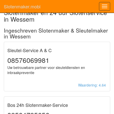
Slotenmaker.mobi
Toggl
Slotenmaker en 24 uur Slotenservice
navig
in Wessem
Ingeschreven Slotenmaker & Sleutelmaker
in Wessem
Sleutel-Service A & C
08576069981
Uw betrouwbare partner voor sleuteldiensten en
inbraakpreventie
Waardering: 4.64
Bos 24h Slotenmaker-Service