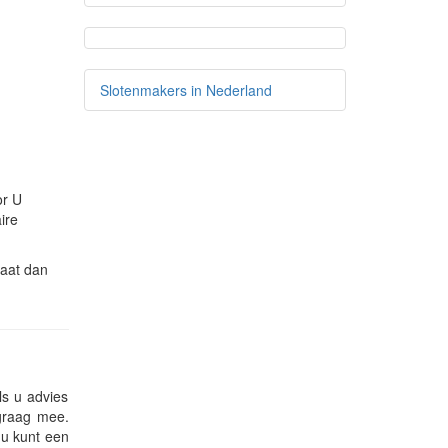
Slotenmakers in Nederland
or U
ire
laat dan
ls u advies
 graag mee.
 u kunt een