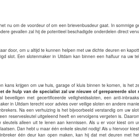
of het nu om de voordeur of om een brievenbusdeur gaat. In sommige g
dere gevallen zal hij de potentieel beschadigde onderdelen direct verv
jaar door, om u altijd te kunnen helpen met uw dichte deuren en kapott
gd slot. Een slotenmaker in Uitdam kan binnen een halfuur na uw tel
n kans krijgen om uw huis, garage of kluis binnen te komen, is het z
t de hulp van de specialist zal uw nieuwe of gerepareerde slot 
beveiligen met gecertificeerde veiligheidssloten, een anti-inbraaksl
nmaker in Uitdam terecht voor advies over veilige sloten en andere man
brekers. Na een verhuizing is het bijvoorbeeld verstandig om uw slot
een reservesleutel uitgeleend heeft en vervolgens vergeten is. Daarom
sleutels alleen uit te lenen aan kennissen. Als u er voor kiest om u
laatsen. Dan hebt u maar één enkele sleutel nodig! Als u hiervoor kiest,
en inbreker één deur kan open maken, kan hij dat met deuren met het