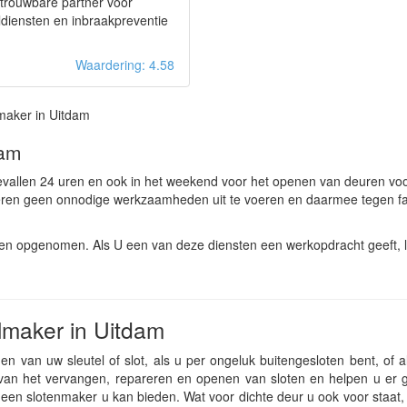
trouwbare partner voor
ldiensten en inbraakpreventie
Waardering: 4.58
maker in Uitdam
dam
evallen 24 uren en ook in het weekend voor het openen van deuren vo
eren geen onnodige werkzaamheden uit te voeren en daarmee tegen fa
ten opgenomen. Als U een van deze diensten een werkopdracht geeft, 
lmaker in Uitdam
n van uw sleutel of slot, als u per ongeluk buitengesloten bent, of a
s van het vervangen, repareren en openen van sloten en helpen u er
 een slotenmaker u kan bieden. Wat voor dichte deur u ook voor staat,