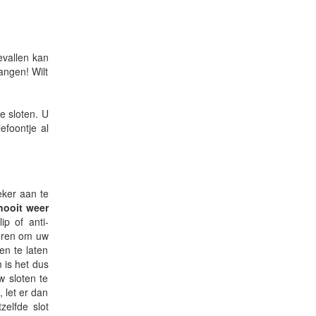
evallen kan
angen! Wilt
e sloten. U
efoontje al
eker aan te
nooit weer
ip of anti-
ieren om uw
en te laten
 is het dus
w sloten te
 let er dan
zelfde slot