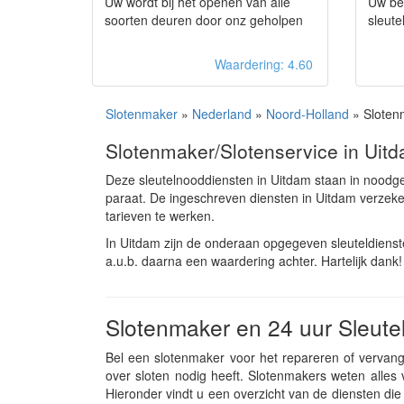
Uw wordt bij het openen van alle
Uw be
soorten deuren door onz geholpen
sleute
Waardering: 4.60
Slotenmaker
»
Nederland
»
Noord-Holland
» Sloten
Slotenmaker/Slotenservice in Uit
Deze sleutelnooddiensten in Uitdam staan in noodg
paraat. De ingeschreven diensten in Uitdam verzek
tarieven te werken.
In Uitdam zijn de onderaan opgegeven sleuteldiens
a.u.b. daarna een waardering achter. Hartelijk dank!
Slotenmaker en 24 uur Sleute
Bel een slotenmaker voor het repareren of vervange
over sloten nodig heeft. Slotenmakers weten alle
Hieronder vindt u een overzicht van de diensten die