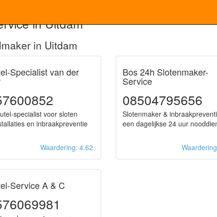
rvice in Uitdam
lmaker in Uitdam
el-Specialist van der
Bos 24h Slotenmaker-
r
Service
57600852
08504795656
utel-specialist voor sloten
Slotenmaker & inbraakprevent
nstallaties en inbraakpreventie
een dagelijkse 24 uur nooddie
Waardering: 4.62
Waarderin
tel-Service A & C
576069981