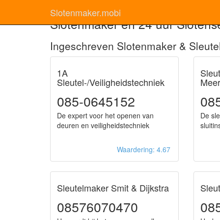
Slotenmaker.mobi
Slotenmaker en 24 uur Slotense
Ingeschreven Slotenmaker & Sleute
1A
Sleut
Sleutel-/Veiligheidstechniek
Mee
085-0645152
08
De expert voor het openen van
De sle
deuren en veiligheidstechniek
sluiti
Waardering: 4.67
Sleutelmaker Smit & Dijkstra
Sleu
08576070470
08