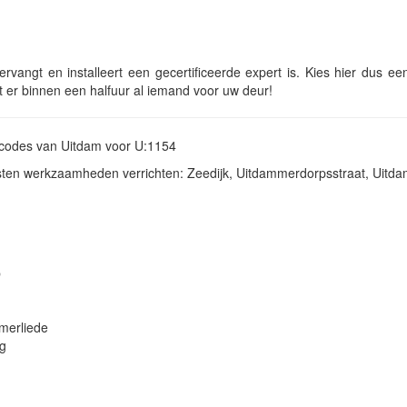
rvangt en installeert een gecertificeerde expert is. Kies hier dus ee
at er binnen een halfuur al iemand voor uw deur!
stcodes van Uitdam voor U:1154
nsten werkzaamheden verrichten: Zeedijk, Uitdammerdorpsstraat, Uitd
p
merliede
ug