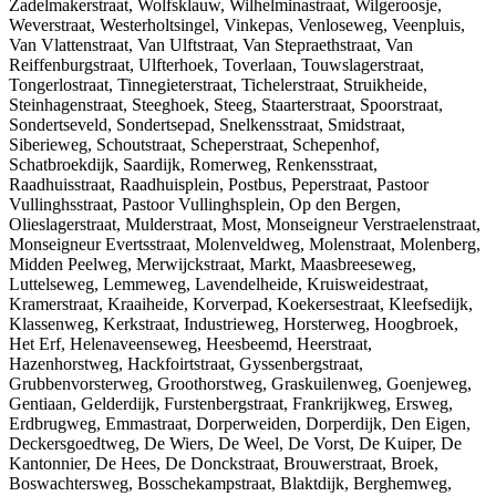
Zadelmakerstraat, Wolfsklauw, Wilhelminastraat, Wilgeroosje,
Weverstraat, Westerholtsingel, Vinkepas, Venloseweg, Veenpluis,
Van Vlattenstraat, Van Ulftstraat, Van Stepraethstraat, Van
Reiffenburgstraat, Ulfterhoek, Toverlaan, Touwslagerstraat,
Tongerlostraat, Tinnegieterstraat, Tichelerstraat, Struikheide,
Steinhagenstraat, Steeghoek, Steeg, Staarterstraat, Spoorstraat,
Sondertseveld, Sondertsepad, Snelkensstraat, Smidstraat,
Siberieweg, Schoutstraat, Scheperstraat, Schepenhof,
Schatbroekdijk, Saardijk, Romerweg, Renkensstraat,
Raadhuisstraat, Raadhuisplein, Postbus, Peperstraat, Pastoor
Vullinghsstraat, Pastoor Vullinghsplein, Op den Bergen,
Olieslagerstraat, Mulderstraat, Most, Monseigneur Verstraelenstraat,
Monseigneur Evertsstraat, Molenveldweg, Molenstraat, Molenberg,
Midden Peelweg, Merwijckstraat, Markt, Maasbreeseweg,
Luttelseweg, Lemmeweg, Lavendelheide, Kruisweidestraat,
Kramerstraat, Kraaiheide, Korverpad, Koekersestraat, Kleefsedijk,
Klassenweg, Kerkstraat, Industrieweg, Horsterweg, Hoogbroek,
Het Erf, Helenaveenseweg, Heesbeemd, Heerstraat,
Hazenhorstweg, Hackfoirtstraat, Gyssenbergstraat,
Grubbenvorsterweg, Groothorstweg, Graskuilenweg, Goenjeweg,
Gentiaan, Gelderdijk, Furstenbergstraat, Frankrijkweg, Ersweg,
Erdbrugweg, Emmastraat, Dorperweiden, Dorperdijk, Den Eigen,
Deckersgoedtweg, De Wiers, De Weel, De Vorst, De Kuiper, De
Kantonnier, De Hees, De Donckstraat, Brouwerstraat, Broek,
Boswachtersweg, Bosschekampstraat, Blaktdijk, Berghemweg,