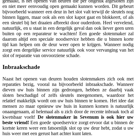
gemaakt, is het openen van deuren die per ongeluk afgesloten zijn
en niet meer eenvoudig open gemaakt kunnen worden. Dit gebeurt
bijvoorbeeld wanneer een deur in het slot valt terwijl de sleutels nog
binnen liggen, maar ook als een slot kapot gaat en blokkeert, of als
een sleutel bij het draaien afbreekt door ouderdom. Heel vervelend,
natuurlijk, en u staat in een dergelijk geval dan ook liever geen uren
buiten op een reparateur te wachten! Een goede slotenmaker zal
daarom altijd een speciale noodservice hebben die u binnen korte
tijd kan helpen om de deur weer open te krijgen. Wanneer nodig
zorgt een dergelijke service natuurlijk ook voor vervanging van het
slot of reparatie van onvoorziene schade.
Inbraakschade
Naast het openen van deuren houden slotenmakers zich ook met
reparaties bezig, vooral na bijvoorbeeld inbraakschade. Wanneer
dieven uw huis binnen zijn gedrongen, hebben ze daarbij vaak
sloten beschadigd of zelfs sleutels meegenomen, waardoor het
relatief makkelijk wordt om uw huis binnen te komen. Het idee dat
mensen zo maar opnieuw uw huis in kunnen komen is natuurlijk
onaangenaam, al helemaal als u zich door de recente inbraak toch al
kwetsbaar voelt!
De slotenmaker in Sevenum is ook hier uw
beste vriend!
Een goede spoedservice zorgt ervoor dat u binnen de
kortste keren weer een fatsoenlijk slot op uw deur hebt, zodat u uw
huis weer met een gerust hart achter kunt laten.