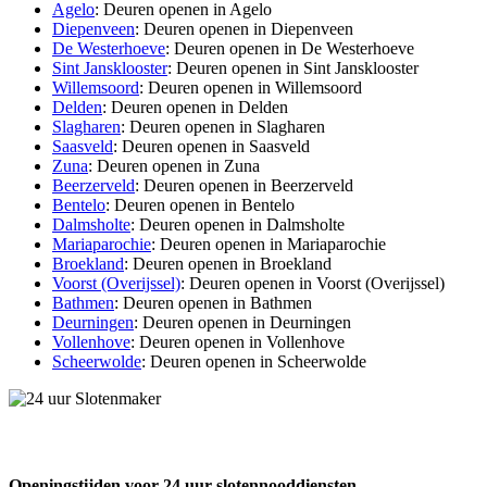
Agelo
: Deuren openen in Agelo
Diepenveen
: Deuren openen in Diepenveen
De Westerhoeve
: Deuren openen in De Westerhoeve
Sint Jansklooster
: Deuren openen in Sint Jansklooster
Willemsoord
: Deuren openen in Willemsoord
Delden
: Deuren openen in Delden
Slagharen
: Deuren openen in Slagharen
Saasveld
: Deuren openen in Saasveld
Zuna
: Deuren openen in Zuna
Beerzerveld
: Deuren openen in Beerzerveld
Bentelo
: Deuren openen in Bentelo
Dalmsholte
: Deuren openen in Dalmsholte
Mariaparochie
: Deuren openen in Mariaparochie
Broekland
: Deuren openen in Broekland
Voorst (Overijssel)
: Deuren openen in Voorst (Overijssel)
Bathmen
: Deuren openen in Bathmen
Deurningen
: Deuren openen in Deurningen
Vollenhove
: Deuren openen in Vollenhove
Scheerwolde
: Deuren openen in Scheerwolde
Openingstijden voor 24 uur slotennooddiensten