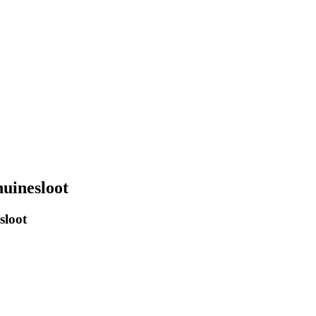
huinesloot
sloot