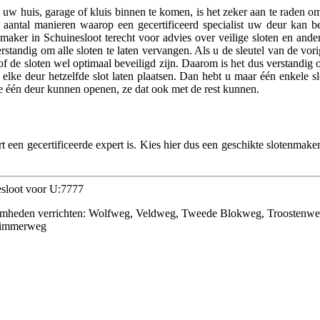
w huis, garage of kluis binnen te komen, is het zeker aan te raden om 
aantal manieren waarop een gecertificeerd specialist uw deur kan beve
otenmaker in Schuinesloot terecht voor advies over veilige sloten en a
erstandig om alle sloten te laten vervangen. Als u de sleutel van de vori
n of de sloten wel optimaal beveiligd zijn. Daarom is het dus verstandig
elke deur hetzelfde slot laten plaatsen. Dan hebt u maar één enkele sl
 ze één deur kunnen openen, ze dat ook met de rest kunnen.
rt een gecertificeerde expert is. Kies hier dus een geschikte slotenmake
nesloot voor U:7777
kzaamheden verrichten: Wolfweg, Veldweg, Tweede Blokweg, Troosten
Elimmerweg