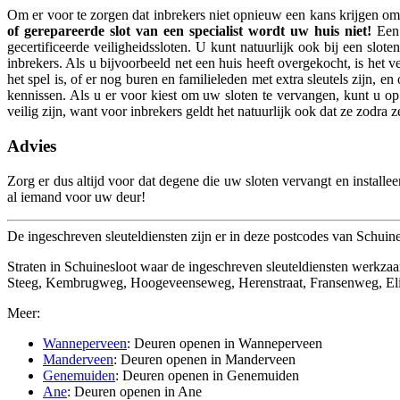
Om er voor te zorgen dat inbrekers niet opnieuw een kans krijgen om u
of gerepareerde slot van een specialist wordt uw huis niet!
Een 
gecertificeerde veiligheidssloten. U kunt natuurlijk ook bij een sl
inbrekers. Als u bijvoorbeeld net een huis heeft overgekocht, is het v
het spel is, of er nog buren en familieleden met extra sleutels zijn, e
kennissen. Als u er voor kiest om uw sloten te vervangen, kunt u op 
veilig zijn, want voor inbrekers geldt het natuurlijk ook dat ze zodra
Advies
Zorg er dus altijd voor dat degene die uw sloten vervangt en installee
al iemand voor uw deur!
De ingeschreven sleuteldiensten zijn er in deze postcodes van Schui
Straten in Schuinesloot waar de ingeschreven sleuteldiensten wer
Steeg, Kembrugweg, Hoogeveenseweg, Herenstraat, Fransenweg, 
Meer:
Wanneperveen
: Deuren openen in Wanneperveen
Manderveen
: Deuren openen in Manderveen
Genemuiden
: Deuren openen in Genemuiden
Ane
: Deuren openen in Ane