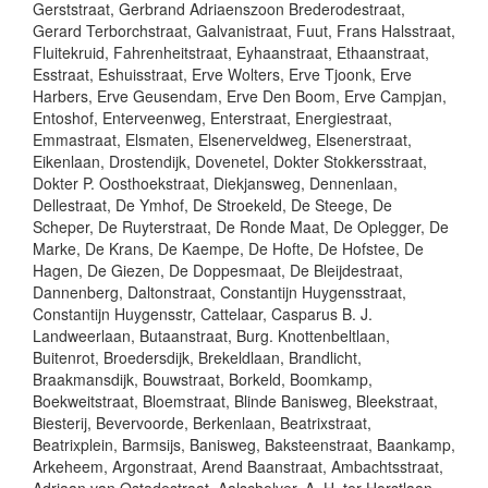
Gerststraat, Gerbrand Adriaenszoon Brederodestraat,
Gerard Terborchstraat, Galvanistraat, Fuut, Frans Halsstraat,
Fluitekruid, Fahrenheitstraat, Eyhaanstraat, Ethaanstraat,
Esstraat, Eshuisstraat, Erve Wolters, Erve Tjoonk, Erve
Harbers, Erve Geusendam, Erve Den Boom, Erve Campjan,
Entoshof, Enterveenweg, Enterstraat, Energiestraat,
Emmastraat, Elsmaten, Elsenerveldweg, Elsenerstraat,
Eikenlaan, Drostendijk, Dovenetel, Dokter Stokkersstraat,
Dokter P. Oosthoekstraat, Diekjansweg, Dennenlaan,
Dellestraat, De Ymhof, De Stroekeld, De Steege, De
Scheper, De Ruyterstraat, De Ronde Maat, De Oplegger, De
Marke, De Krans, De Kaempe, De Hofte, De Hofstee, De
Hagen, De Giezen, De Doppesmaat, De Bleijdestraat,
Dannenberg, Daltonstraat, Constantijn Huygensstraat,
Constantijn Huygensstr, Cattelaar, Casparus B. J.
Landweerlaan, Butaanstraat, Burg. Knottenbeltlaan,
Buitenrot, Broedersdijk, Brekeldlaan, Brandlicht,
Braakmansdijk, Bouwstraat, Borkeld, Boomkamp,
Boekweitstraat, Bloemstraat, Blinde Banisweg, Bleekstraat,
Biesterij, Bevervoorde, Berkenlaan, Beatrixstraat,
Beatrixplein, Barmsijs, Banisweg, Baksteenstraat, Baankamp,
Arkeheem, Argonstraat, Arend Baanstraat, Ambachtsstraat,