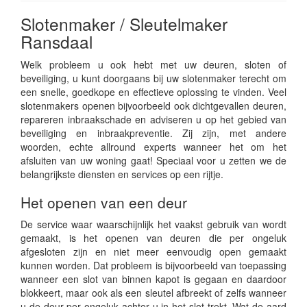
Slotenmaker / Sleutelmaker
Ransdaal
Welk probleem u ook hebt met uw deuren, sloten of
beveiliging, u kunt doorgaans bij uw slotenmaker terecht om
een snelle, goedkope en effectieve oplossing te vinden. Veel
slotenmakers openen bijvoorbeeld ook dichtgevallen deuren,
repareren inbraakschade en adviseren u op het gebied van
beveiliging en inbraakpreventie. Zij zijn, met andere
woorden, echte allround experts wanneer het om het
afsluiten van uw woning gaat! Speciaal voor u zetten we de
belangrijkste diensten en services op een rijtje.
Het openen van een deur
De service waar waarschijnlijk het vaakst gebruik van wordt
gemaakt, is het openen van deuren die per ongeluk
afgesloten zijn en niet meer eenvoudig open gemaakt
kunnen worden. Dat probleem is bijvoorbeeld van toepassing
wanneer een slot van binnen kapot is gegaan en daardoor
blokkeert, maar ook als een sleutel afbreekt of zelfs wanneer
u de deur per ongeluk achter u in het slot trekt. Wat de aard