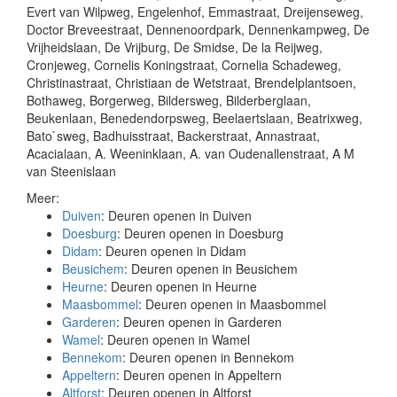
Evert van Wilpweg, Engelenhof, Emmastraat, Dreijenseweg,
Doctor Breveestraat, Dennenoordpark, Dennenkampweg, De
Vrijheidslaan, De Vrijburg, De Smidse, De la Reijweg,
Cronjeweg, Cornelis Koningstraat, Cornelia Schadeweg,
Christinastraat, Christiaan de Wetstraat, Brendelplantsoen,
Bothaweg, Borgerweg, Bildersweg, Bilderberglaan,
Beukenlaan, Benedendorpsweg, Beelaertslaan, Beatrixweg,
Bato`sweg, Badhuisstraat, Backerstraat, Annastraat,
Acacialaan, A. Weeninklaan, A. van Oudenallenstraat, A M
van Steenislaan
Meer:
Duiven
: Deuren openen in Duiven
Doesburg
: Deuren openen in Doesburg
Didam
: Deuren openen in Didam
Beusichem
: Deuren openen in Beusichem
Heurne
: Deuren openen in Heurne
Maasbommel
: Deuren openen in Maasbommel
Garderen
: Deuren openen in Garderen
Wamel
: Deuren openen in Wamel
Bennekom
: Deuren openen in Bennekom
Appeltern
: Deuren openen in Appeltern
Altforst
: Deuren openen in Altforst