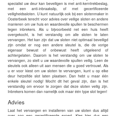
specialist uw deur kan beveiligen is met anti-kerntrekbeslag,
met een anti-inbraakslip, of met gecertificeerde
veiligheidssloten. U kunt natuurlijk ook bij een slotenmaker in
Oosterbeek terecht voor advies over veilige sloten en andere
manieren om uw huis en waardevolle spullen te beschermen
tegen inbrekers. Als u bijvoorbeeld net een huis heeft
overgekocht, is het verstandig om alle sloten te laten
vervangen. Het kan zijn dat uw sloten niet optimaal beveiligd
zijn omdat er nog een andere sleutel is, die de vorige
eigenaar bewust of onbewust heeft uitgeleend of
achtergelaten. Daarom is het verstandig om uw sloten te
vervangen, zo stelt u uw waardevolle spullen veilig. Leen de
sleutels ook alleen uit aan mensen die u goed vertrouwt. Als
u er voor kiest om uw sloten te vervangen, kunt u op elke
deur hetzelfde slot laten plaatsen. Dan hebt u maar één
enkele sleutel nodig! Mocht dit het geval zijn, dan is het
verstandig om ervoor te zorgen dat deze sloten veilig zijn.
Inbrekers komen dan namelijk ook maar één type slot tegen!
Advies
Laat het vervangen en installeren van uw sloten dus altijd
over aan een gecertificeerde expert. Kies hier dus een