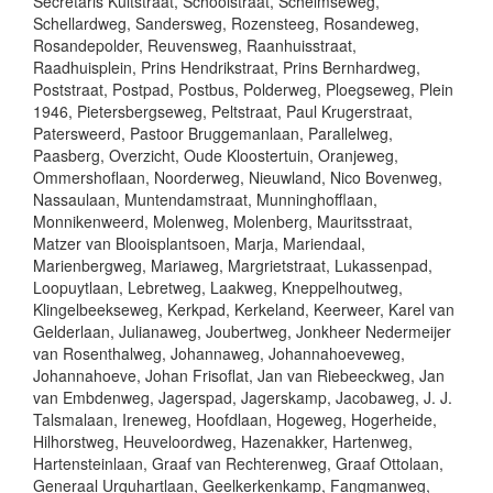
Secretaris Kuitstraat, Schoolstraat, Schelmseweg,
Schellardweg, Sandersweg, Rozensteeg, Rosandeweg,
Rosandepolder, Reuvensweg, Raanhuisstraat,
Raadhuisplein, Prins Hendrikstraat, Prins Bernhardweg,
Poststraat, Postpad, Postbus, Polderweg, Ploegseweg, Plein
1946, Pietersbergseweg, Peltstraat, Paul Krugerstraat,
Patersweerd, Pastoor Bruggemanlaan, Parallelweg,
Paasberg, Overzicht, Oude Kloostertuin, Oranjeweg,
Ommershoflaan, Noorderweg, Nieuwland, Nico Bovenweg,
Nassaulaan, Muntendamstraat, Munninghofflaan,
Monnikenweerd, Molenweg, Molenberg, Mauritsstraat,
Matzer van Blooisplantsoen, Marja, Mariendaal,
Marienbergweg, Mariaweg, Margrietstraat, Lukassenpad,
Loopuytlaan, Lebretweg, Laakweg, Kneppelhoutweg,
Klingelbeekseweg, Kerkpad, Kerkeland, Keerweer, Karel van
Gelderlaan, Julianaweg, Joubertweg, Jonkheer Nedermeijer
van Rosenthalweg, Johannaweg, Johannahoeveweg,
Johannahoeve, Johan Frisoflat, Jan van Riebeeckweg, Jan
van Embdenweg, Jagerspad, Jagerskamp, Jacobaweg, J. J.
Talsmalaan, Ireneweg, Hoofdlaan, Hogeweg, Hogerheide,
Hilhorstweg, Heuveloordweg, Hazenakker, Hartenweg,
Hartensteinlaan, Graaf van Rechterenweg, Graaf Ottolaan,
Generaal Urquhartlaan, Geelkerkenkamp, Fangmanweg,