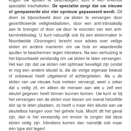
specialist inschakelen.
De specialist zorgt dat uw nieuwe
of gerepareerde slot niet opnieuw gepasseerd wordt.
Dit
doen ze bijvoorbeeld door uw sloten te vervangen door
gecertificeerde veiligheidssloten, door een anti-inbraakslip
aan te brengen of door uw deur te voorzien van een anti-
kerntrekbeslag. U kunt natuurlijk ook bij een slotenmaker in
Noordwolde (Groningen) terecht voor advies over veilige
sloten en andere manieren om uw huis en waardevolle
spullen te beschermen tegen inbrekers. Na een verhuizing is
het bijvoorbeeld verstandig om uw sloten te laten vervangen.
Het kan zijn dat uw sloten niet optimaal beveiligd zijn omdat
er nog een andere sleutel is, die de vorige eigenaar bewust
of onbewust heeft uitgeleend of achtergelaten. Als u de
sloten van uw nieuwe huis meteen vervangt, weet u zeker
dat u veilig zit, en alleen de mensen aan wie u zelf een
sleutel gegeven heeft binnen kunnen komen. Uw kunt er bij
het vervangen van de sloten voor kiezen om overal hetzelfde
slot op te laten plaatsen, zo heeft u maar één sleutel aan uw
sleutelbos hangen voor het gehele huis. Mocht dit het geval
zijn, dan is het verstandig om ervoor te zorgen dat deze
sloten veilig zijn. Inbrekers komen dan namelijk ook maar
één type slot tegen!