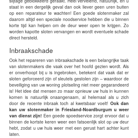
slijtage geblokkeerd geraakt. Heel vervelend, natuurlijk, en u
staat in een dergelijk geval dan ook liever geen uren buiten
op een reparateur te wachten! Een goede slotenmaker zal
daarom altijd een speciale noodservice hebben die u binnen
korte tijd kan helpen om de deur weer open te krijgen. Zo
worden kapotte sloten vervangen en wordt eventuele schade
direct hersteld.
Inbraakschade
Ook het repareren van inbraakschade is een belangrijke taak
van slotenmakers die vaak over het hoofd gezien wordt. Als
er onverhoopt bij u is ingebroken, betekent dat vaak dat er
sloten geforceerd zijn of sleutels gestolen zijn – waardoor de
beveiliging van uw woning plotseling niet meer gegarandeerd
is! Het idee dat mensen zo maar opnieuw uw huis in kunnen
komen is natuurlijk onaangenaam, al helemaal als u zich
door de recente inbraak toch al kwetsbaar voelt!
Ook dan
kan uw slotenmaker in Friesland-Noardburgum u weer
van dienst zijn!
Een goede spoedservice zorgt ervoor dat u
binnen de kortste keren weer een fatsoenlijk slot op uw deur
hebt, zodat u uw huis weer met een gerust hart achter kunt
laten.