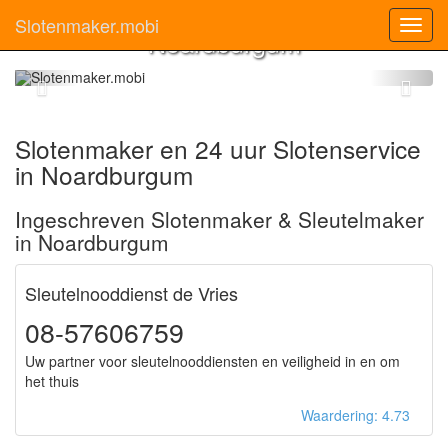
Slotenmaker
Slotenmaker.mobi
Toggl
Noardburgum
navig
Slotenmaker en 24 uur Slotenservice
in Noardburgum
Ingeschreven Slotenmaker & Sleutelmaker
in Noardburgum
Sleutelnooddienst de Vries
08-57606759
Uw partner voor sleutelnooddiensten en veiligheid in en om
het thuis
Waardering: 4.73