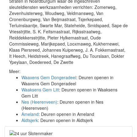
Straten in Noardburgum waar de ingeschreven
sleuteldiensten werkzaamheden verrichten: Zomerweg,
Zevenhuisterweg, Woudweg, Veldmansweg, Van
Cronenburgweg, Van Beijmastraat, Tsjerkepaed,
Terluinslaantje, Swarte Mar, Stateheide, Smidspaed, Sape de
Vriesstrjitte, S. K. Feitsmastraat, Rijksstraatweg,
Reiddekkersstrjitte, Pieter Hylkemastraat, Oude
Commissieweg, Marijkepaed, Looxmaweg, Kukhernewei,
Klaas Piersreed, Johannes Kuiperweg, J. A. Fokkemastraat,
It Heech, Heidstreek, Hanegraaffweg, Du Tourslaan, Dokter
Ypeylaan, Doedereed, De Zwette
Meer:
Waaxens Gem Dongeradeel
: Deuren openen in
Waaxens Gem Dongeradeel
Waaksens Gem Litt
: Deuren openen in Waaksens
Gem Litt
Nes (Heerenveen)
: Deuren openen in Nes
(Heerenveen)
Ameland
: Deuren openen in Ameland
Aldtsjerk
: Deuren openen in Aldtsjerk