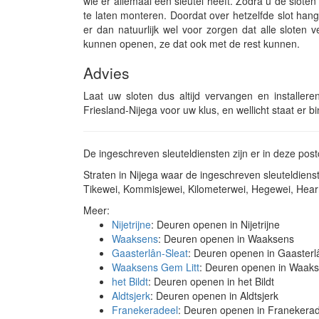
wie er allemaal een sleutel heeft. Zodra u de slote
te laten monteren. Doordat over hetzelfde slot ha
er dan natuurlijk wel voor zorgen dat alle sloten v
kunnen openen, ze dat ook met de rest kunnen.
Advies
Laat uw sloten dus altijd vervangen en installere
Friesland-Nijega voor uw klus, en wellicht staat er 
De ingeschreven sleuteldiensten zijn er in deze po
Straten in Nijega waar de ingeschreven sleuteldie
Tikewei, Kommisjewei, Kilometerwei, Hegewei, Hearr
Meer:
Nijetrijne
: Deuren openen in Nijetrijne
Waaksens
: Deuren openen in Waaksens
Gaasterlân-Sleat
: Deuren openen in Gaasterl
Waaksens Gem Litt
: Deuren openen in Waaks
het Bildt
: Deuren openen in het Bildt
Aldtsjerk
: Deuren openen in Aldtsjerk
Franekeradeel
: Deuren openen in Franekera