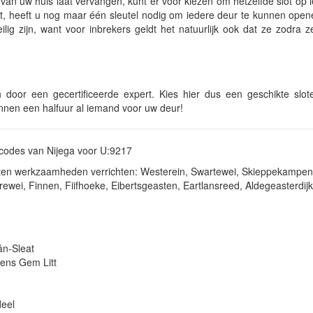
n van uw huis laat vervangen, kunt er voor kiezen om hetzelfde slot op 
ngt, heeft u nog maar één sleutel nodig om iedere deur te kunnen ope
eilig zijn, want voor inbrekers geldt het natuurlijk ook dat ze zodra 
n door een gecertificeerde expert. Kies hier dus een geschikte slo
binnen een halfuur al iemand voor uw deur!
stcodes van Nijega voor U:9217
nsten werkzaamheden verrichten: Westerein, Swartewei, Skieppekampen,
ewei, Finnen, Fiifhoeke, Eibertsgeasten, Eartlansreed, Aldegeasterdijk
ân-Sleat
ens Gem Litt
deel