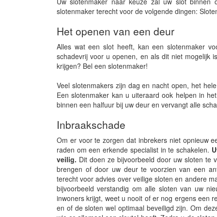
Uw slotenmaker naar keuze zal uw slot binnen d
slotenmaker terecht voor de volgende dingen: Slote
Het openen van een deur
Alles wat een slot heeft, kan een slotenmaker v
schadevrij voor u openen, en als dit niet mogelijk 
krijgen? Bel een slotenmaker!
Veel slotenmakers zijn dag en nacht open, het hele
Een slotenmaker kan u uiteraard ook helpen in het
binnen een halfuur bij uw deur en vervangt alle scha
Inbraakschade
Om er voor te zorgen dat inbrekers niet opnieuw ee
raden om een erkende specialist in te schakelen.
Uw
veilig.
Dit doen ze bijvoorbeeld door uw sloten te v
brengen of door uw deur te voorzien van een anti-
terecht voor advies over veilige sloten en andere 
bijvoorbeeld verstandig om alle sloten van uw nie
inwoners krijgt, weet u nooit of er nog ergens een re
en of de sloten wel optimaal beveiligd zijn. Om dez