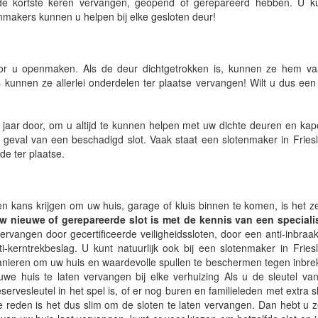
e kortste keren vervangen, geopend of gerepareerd hebben. U ku
nmakers kunnen u helpen bij elke gesloten deur!
oor u openmaken. Als de deur dichtgetrokken is, kunnen ze hem vaa
is kunnen ze allerlei onderdelen ter plaatse vervangen! Wilt u dus ee
 jaar door, om u altijd te kunnen helpen met uw dichte deuren en kapo
 geval van een beschadigd slot. Vaak staat een slotenmaker in Fries
de ter plaatse.
n kans krijgen om uw huis, garage of kluis binnen te komen, is het z
 nieuwe of gerepareerde slot is met de kennis van een specialis
ervangen door gecertificeerde veiligheidssloten, door een anti-inbraak
kerntrekbeslag. U kunt natuurlijk ook bij een slotenmaker in Fries
manieren om uw huis en waardevolle spullen te beschermen tegen inbrek
uwe huis te laten vervangen bij elke verhuizing Als u de sleutel va
servesleutel in het spel is, of er nog buren en familieleden met extra sl
e reden is het dus slim om de sloten te laten vervangen. Dan hebt u ze