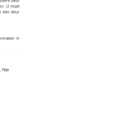
iedere deur
nen. U moet
ze één deur
tenmaker in
 Nije