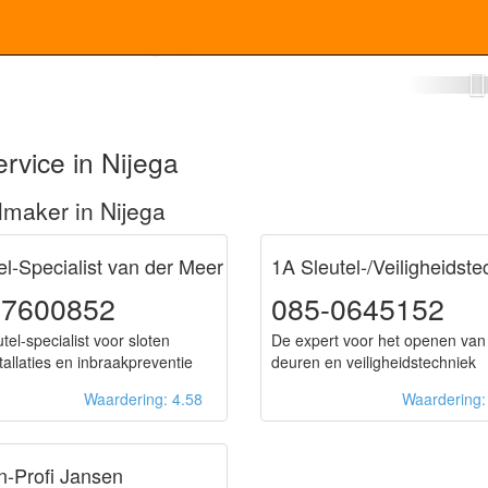
otenmaker Nijega
rvice in Nijega
maker in Nijega
el-Specialist van der Meer
1A Sleutel-/Veiligheidste
57600852
085-0645152
tel-specialist voor sloten
De expert voor het openen van
stallaties en inbraakpreventie
deuren en veiligheidstechniek
Waardering: 4.58
Waardering
n-Profi Jansen