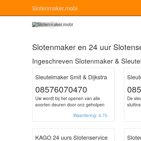
Slotenmaker.mobi
Sl
Slotenmaker en 24 uur Slotense
Ingeschreven Slotenmaker & Sleutel
Sleutelmaker Smit & Dijkstra
Sleut
08576070470
08
Uw wordt bij het openen van alle
De sleu
soorten deuren door onz geholpen
sluitin
Waardering: 4.70
KAGO 24 uurs Slotenservice
Slote