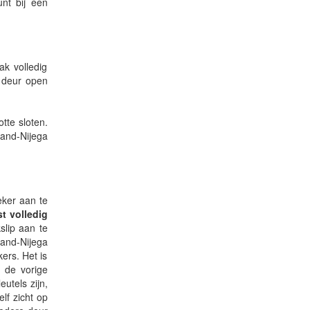
nt bij een
k volledig
n deur open
tte sloten.
land-Nijega
eker aan te
t volledig
slip aan te
land-Nijega
ers. Het is
n de vorige
eutels zijn,
lf zicht op