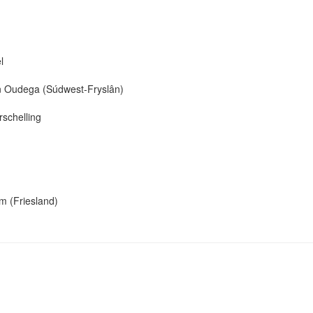
l
n Oudega (Súdwest-Fryslân)
schelling
m (Friesland)