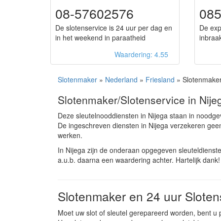
08-57602576
08
De slotenservice is 24 uur per dag en
De exp
in het weekend in paraatheid
inbraa
Waardering: 4.55
Slotenmaker
»
Nederland
»
Friesland
» Slotenmaker
Slotenmaker/Slotenservice in Nije
Deze sleutelnooddiensten in Nijega staan in noodge
De ingeschreven diensten in Nijega verzekeren gee
werken.
In Nijega zijn de onderaan opgegeven sleuteldiens
a.u.b. daarna een waardering achter. Hartelijk dank!
Slotenmaker en 24 uur Slotens
Moet uw slot of sleutel gerepareerd worden, bent u 