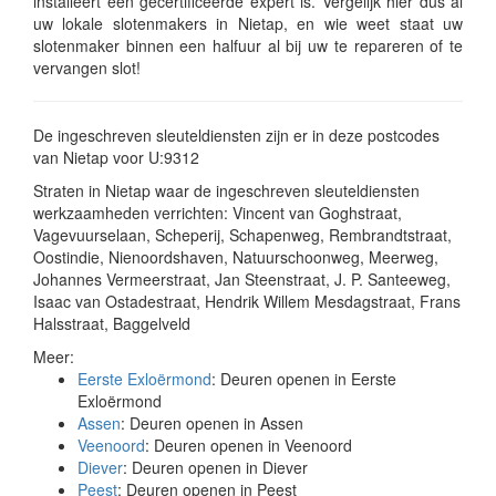
installeert een gecertificeerde expert is. Vergelijk hier dus al
uw lokale slotenmakers in Nietap, en wie weet staat uw
slotenmaker binnen een halfuur al bij uw te repareren of te
vervangen slot!
De ingeschreven sleuteldiensten zijn er in deze postcodes
van Nietap voor U:9312
Straten in Nietap waar de ingeschreven sleuteldiensten
werkzaamheden verrichten: Vincent van Goghstraat,
Vagevuurselaan, Scheperij, Schapenweg, Rembrandtstraat,
Oostindie, Nienoordshaven, Natuurschoonweg, Meerweg,
Johannes Vermeerstraat, Jan Steenstraat, J. P. Santeeweg,
Isaac van Ostadestraat, Hendrik Willem Mesdagstraat, Frans
Halsstraat, Baggelveld
Meer:
Eerste Exloërmond
: Deuren openen in Eerste
Exloërmond
Assen
: Deuren openen in Assen
Veenoord
: Deuren openen in Veenoord
Diever
: Deuren openen in Diever
Peest
: Deuren openen in Peest