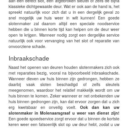
aan een defect slot, een afgebroken sleutel of zelfs de bijna
klassieke dichtgewaaide deur. Wat er ook aan de hand is, het
spreekt natuurlijk voor zich dat u in een dergelijk geval zo
snel mogelijk uw huis weer in wilt kunnen! Een goede
slotenmaker zal daarom altijd een speciale noodservice
hebben die u binnen korte tijd kan helpen om de deur weer
open te krijgen. Wanneer nodig zorgt een dergelijke service
natuurlijk ook voor vervanging van het slot of reparatie van
onvoorziene schade.
Inbraakschade
Naast het openen van deuren houden slotenmakers zich ook
met reparaties bezig, vooral na bijvoorbeeld inbraakschade.
Wanneer dieven uw huis binnen zijn gedrongen, hebben ze
daarbij vaak sloten beschadigd of zelfs sleutels
meegenomen, waardoor het relatief makkelijk wordt om uw
huis binnen te komen. Zeker wanneer er net onbekenden uw
huis binnen gedrongen zijn, kan dat ervoor zorgen dat u zich
erg kwetsbaar en onveilig voelt.
Ook dan kan uw
slotenmaker in Molenaarsgraaf u weer van dienst zijn!
Een goede spoedservice zorgt ervoor dat u binnen de kortste
keren weer een fatsoenlijk slot op uw deur hebt, zodat u uw