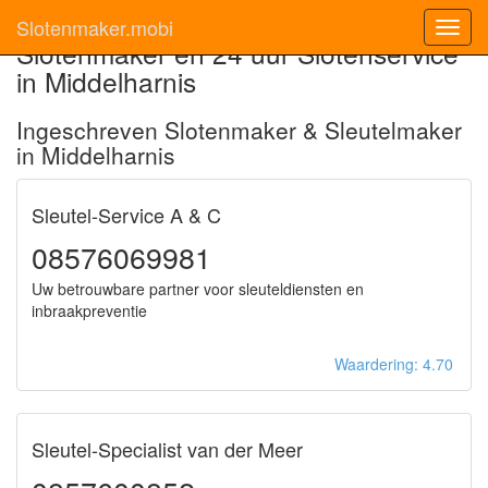
Slotenmaker.mobi
Toggl
Slotenmaker en 24 uur Slotenservice
navig
in Middelharnis
Ingeschreven Slotenmaker & Sleutelmaker
in Middelharnis
Sleutel-Service A & C
08576069981
Uw betrouwbare partner voor sleuteldiensten en
inbraakpreventie
Waardering: 4.70
Sleutel-Specialist van der Meer