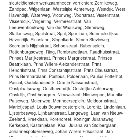
sleuteldiensten werkzaamheden verrichten: Zernikeweg,
Zandpad, Wilgenlaan, Westelijke Achterweg, Westdijk, West
Havendijk, Waterweg, Vroonweg, Voorstraat, Visserstraat,
Vissersdijk, Vingerling, Vermeerstraat, Van
Leeuwenhoekweg, Van der Waalsweg, Steneweg,
Stationsweg, Spuistraat, Spui, Sportlaan, Sommelsdijkse
Havendijk, Sluuslaan, Singelkade, Simon Stevinweg,
Secretaris Nijghstraat, Schoolstraat, Rubensplein,
Rottenburgseweg, Ring, Rembrandtlaan, Raadhuisstraat,
Prinses Marijkestraat, Prinses Margrietstraat, Prinses
Beatrixlaan, Prins Willem-Alexanderstraat, Prins
Hendrikstraat, Prins Constantijnstraat, Prins Clausstraat,
Prins Bernhardlaan, Postbus, Polderlaan, Paulus Potterhof,
Pascal, Oudelandsedijk, Oranje Nassaustraat,
Oostplaatseweg, Oosthavendijk, Oostelijke Achterweg,
Oostdijk, Oost Voorgors, Nieuwstraat, Nieuwepad, Munnike
Putseweg, Molenweg, Menheerseplein, Meidoornstraat,
Marietjespad, Louis Bouwmeesterplein, Lorentz, Lindenlaan,
Lijsterbesweg, Lijnbaanstraat, Langeweg, Laan van Nieuw-
Zeeland, Kreeklaan, Korendreef, Koningin Julianaweg,
Kerkepad, Kastanjelaan, Kaai, Juliana van Stolberglaan,
Johannespolderseweg, Johan Willem Frisostraat, Jan