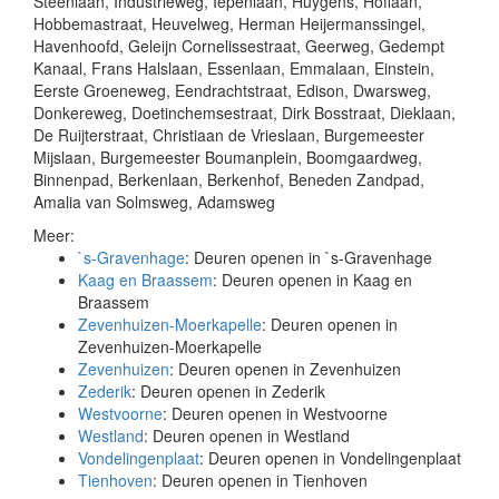
Steenlaan, Industrieweg, Iepenlaan, Huygens, Hoflaan,
Hobbemastraat, Heuvelweg, Herman Heijermanssingel,
Havenhoofd, Geleijn Cornelissestraat, Geerweg, Gedempt
Kanaal, Frans Halslaan, Essenlaan, Emmalaan, Einstein,
Eerste Groeneweg, Eendrachtstraat, Edison, Dwarsweg,
Donkereweg, Doetinchemsestraat, Dirk Bosstraat, Dieklaan,
De Ruijterstraat, Christiaan de Vrieslaan, Burgemeester
Mijslaan, Burgemeester Boumanplein, Boomgaardweg,
Binnenpad, Berkenlaan, Berkenhof, Beneden Zandpad,
Amalia van Solmsweg, Adamsweg
Meer:
`s-Gravenhage
: Deuren openen in `s-Gravenhage
Kaag en Braassem
: Deuren openen in Kaag en
Braassem
Zevenhuizen-Moerkapelle
: Deuren openen in
Zevenhuizen-Moerkapelle
Zevenhuizen
: Deuren openen in Zevenhuizen
Zederik
: Deuren openen in Zederik
Westvoorne
: Deuren openen in Westvoorne
Westland
: Deuren openen in Westland
Vondelingenplaat
: Deuren openen in Vondelingenplaat
Tienhoven
: Deuren openen in Tienhoven