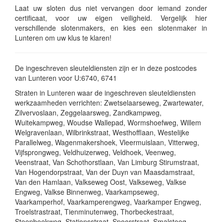
Laat uw sloten dus niet vervangen door iemand zonder
certificaat, voor uw eigen veiligheid. Vergelijk hier
verschillende slotenmakers, en kies een slotenmaker in
Lunteren om uw klus te klaren!
De ingeschreven sleuteldiensten zijn er in deze postcodes
van Lunteren voor U:6740, 6741
Straten in Lunteren waar de ingeschreven sleuteldiensten
werkzaamheden verrichten: Zwetselaarseweg, Zwartewater,
Zilvervoslaan, Zeggelaarsweg, Zandkampweg,
Wuitekampweg, Woudse Wallepad, Wormshoefweg, Willem
Welgravenlaan, Wilbrinkstraat, Westhofflaan, Westelijke
Parallelweg, Wagenmakershoek, Vleermuislaan, Vitterweg,
Vijfsprongweg, Veldhuizerweg, Veldhoek, Veenweg,
Veenstraat, Van Schothorstlaan, Van Limburg Stirumstraat,
Van Hogendorpstraat, Van der Duyn van Maasdamstraat,
Van den Hamlaan, Valkseweg Oost, Valkseweg, Valkse
Engweg, Valkse Binnenweg, Vaarkampseweg,
Vaarkamperhof, Vaarkamperengweg, Vaarkamper Engweg,
Troelstrastraat, Tienminutenweg, Thorbeckestraat,
Steenbeekweg, Stationsstraat, Spoorstraat, Smalsteeg,