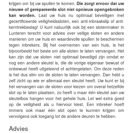
krijgen om bij uw spullen te komen.
Die zorgt ervoor dat uw
nieuwe of gerepareerde slot niet opnieuw opengebroken
kan worden.
Laat uw huis nu optimaal beveiligen met
gecertificeerde veiligheidssloten, een anti-inbraakslip of anti-
kerntrekbeslag! U kunt natuurlijk ook bij een slotenmaker in
Lunteren terecht voor advies over veilige sloten en andere
manieren om uw huis en waardevolle spullen te beschermen
tegen inbrekers. Bij het overnemen van een huis, is het
bijvoorbeeld het beste om alle sloten te laten vervangen. Het
kan zijn dat uw sloten niet optimaal beveiligd zijn omdat er
nog een andere sleutel is, die de vorige eigenaar bewust of
onbewust heeft uitgeleend of achtergelaten. Om deze reden
is het dus slim om de sloten te laten vervangen. Dan hebt u
zelf zicht op wie er allemaal een sleutel heeft. Uw kunt er bij
het vervangen van de sloten voor kiezen om overal hetzelfde
slot op te laten plaatsen, zo heeft u maar één sleutel aan uw
sleutelbos hangen voor het gehele huis. Let wel extra goed
op de veiligheid als u hiervoor kiest. Een inbreker hoeft
immers ook maar één slot open te kunnen krijgen om
vervolgens ook toegang tot de andere deuren te hebben.
Advies