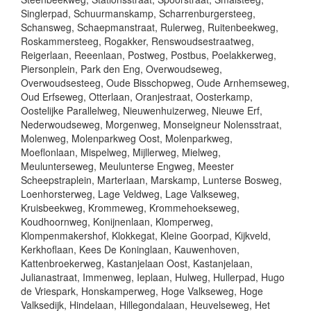
Singlerpad, Schuurmanskamp, Scharrenburgersteeg,
Schansweg, Schaepmanstraat, Rulerweg, Ruitenbeekweg,
Roskammersteeg, Rogakker, Renswoudsestraatweg,
Reigerlaan, Reeenlaan, Postweg, Postbus, Poelakkerweg,
Piersonplein, Park den Eng, Overwoudseweg,
Overwoudsesteeg, Oude Bisschopweg, Oude Arnhemseweg,
Oud Erfseweg, Otterlaan, Oranjestraat, Oosterkamp,
Oostelijke Parallelweg, Nieuwenhuizerweg, Nieuwe Erf,
Nederwoudseweg, Morgenweg, Monseigneur Nolensstraat,
Molenweg, Molenparkweg Oost, Molenparkweg,
Moeflonlaan, Mispelweg, Mijllerweg, Mielweg,
Meulunterseweg, Meulunterse Engweg, Meester
Scheepstraplein, Marterlaan, Marskamp, Lunterse Bosweg,
Loenhorsterweg, Lage Veldweg, Lage Valkseweg,
Kruisbeekweg, Krommeweg, Krommehoekseweg,
Koudhoornweg, Konijnenlaan, Klomperweg,
Klompenmakershof, Klokkegat, Kleine Goorpad, Kijkveld,
Kerkhoflaan, Kees De Koninglaan, Kauwenhoven,
Kattenbroekerweg, Kastanjelaan Oost, Kastanjelaan,
Julianastraat, Immenweg, Ieplaan, Hulweg, Hullerpad, Hugo
de Vriespark, Honskamperweg, Hoge Valkseweg, Hoge
Valksedijk, Hindelaan, Hillegondalaan, Heuvelseweg, Het