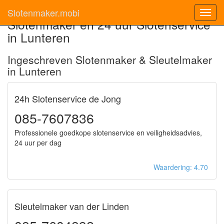
Slotenmaker.mobi
Toggl
Slotenmaker en 24 uur Slotenservice
navig
in Lunteren
Ingeschreven Slotenmaker & Sleutelmaker
in Lunteren
24h Slotenservice de Jong
085-7607836
Professionele goedkope slotenservice en veiligheidsadvies,
24 uur per dag
Waardering: 4.70
Sleutelmaker van der Linden