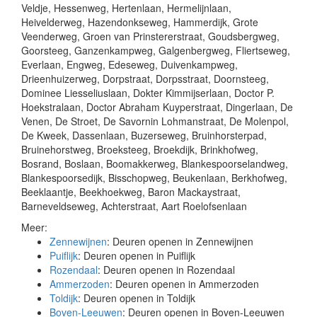
Veldje, Hessenweg, Hertenlaan, Hermelijnlaan,
Heivelderweg, Hazendonkseweg, Hammerdijk, Grote
Veenderweg, Groen van Prinstererstraat, Goudsbergweg,
Goorsteeg, Ganzenkampweg, Galgenbergweg, Fliertseweg,
Everlaan, Engweg, Edeseweg, Duivenkampweg,
Drieenhuizerweg, Dorpstraat, Dorpsstraat, Doornsteeg,
Dominee Liesseliuslaan, Dokter Kimmijserlaan, Doctor P.
Hoekstralaan, Doctor Abraham Kuyperstraat, Dingerlaan, De
Venen, De Stroet, De Savornin Lohmanstraat, De Molenpol,
De Kweek, Dassenlaan, Buzerseweg, Bruinhorsterpad,
Bruinehorstweg, Broeksteeg, Broekdijk, Brinkhofweg,
Bosrand, Boslaan, Boomakkerweg, Blankespoorselandweg,
Blankespoorsedijk, Bisschopweg, Beukenlaan, Berkhofweg,
Beeklaantje, Beekhoekweg, Baron Mackaystraat,
Barneveldseweg, Achterstraat, Aart Roelofsenlaan
Meer:
Zennewijnen
: Deuren openen in Zennewijnen
Puiflijk
: Deuren openen in Puiflijk
Rozendaal
: Deuren openen in Rozendaal
Ammerzoden
: Deuren openen in Ammerzoden
Toldijk
: Deuren openen in Toldijk
Boven-Leeuwen
: Deuren openen in Boven-Leeuwen