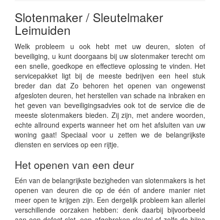
Slotenmaker / Sleutelmaker
Leimuiden
Welk probleem u ook hebt met uw deuren, sloten of
beveiliging, u kunt doorgaans bij uw slotenmaker terecht om
een snelle, goedkope en effectieve oplossing te vinden. Het
servicepakket ligt bij de meeste bedrijven een heel stuk
breder dan dat Zo behoren het openen van ongewenst
afgesloten deuren, het herstellen van schade na inbraken en
het geven van beveiligingsadvies ook tot de service die de
meeste slotenmakers bieden. Zij zijn, met andere woorden,
echte allround experts wanneer het om het afsluiten van uw
woning gaat! Speciaal voor u zetten we de belangrijkste
diensten en services op een rijtje.
Het openen van een deur
Eén van de belangrijkste bezigheden van slotenmakers is het
openen van deuren die op de één of andere manier niet
meer open te krijgen zijn. Een dergelijk probleem kan allerlei
verschillende oorzaken hebben: denk daarbij bijvoorbeeld
aan een defect slot, een afgebroken sleutel of zelfs de bijna