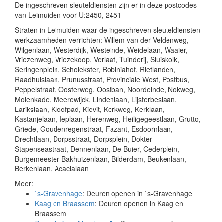
De ingeschreven sleuteldiensten zijn er in deze postcodes
van Leimuiden voor U:2450, 2451
Straten in Leimuiden waar de ingeschreven sleuteldiensten
werkzaamheden verrichten: Willem van der Veldenweg,
Wilgenlaan, Westerdijk, Westeinde, Weidelaan, Waaier,
Vriezenweg, Vriezekoop, Verlaat, Tuinderij, Sluiskolk,
Seringenplein, Scholekster, Robiniahof, Rietlanden,
Raadhuislaan, Prunusstraat, Provinciale West, Postbus,
Peppelstraat, Oosterweg, Oostban, Noordeinde, Nokweg,
Molenkade, Meerewijck, Lindenlaan, Lijsterbeslaan,
Larikslaan, Kloofpad, Kievit, Kerkweg, Kerklaan,
Kastanjelaan, Ieplaan, Herenweg, Heiligegeestlaan, Grutto,
Griede, Goudenregenstraat, Fazant, Esdoornlaan,
Drechtlaan, Dorpsstraat, Dorpsplein, Dokter
Stapenseastraat, Dennenlaan, De Buier, Cederplein,
Burgemeester Bakhuizenlaan, Bilderdam, Beukenlaan,
Berkenlaan, Acacialaan
Meer:
`s-Gravenhage
: Deuren openen in `s-Gravenhage
Kaag en Braassem
: Deuren openen in Kaag en
Braassem