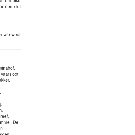
eft om elke
ar één slot
en wie weet
minahof,
Vaarsloot,
akker,
,
g,
n,
reef,
ommel, De
en
tsoen,