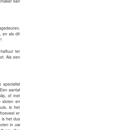
enmaker kan
agedeuren,
 en als dit
!
alfuur ter
ot. Als een
 specialist
Een aantal
lip, of met
e sloten en
is, is het
 hoeveel er
 is het dus
loten in uw