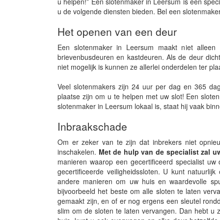
u helpen!” Een slotenmaker in Leersum is een speci
u de volgende diensten bieden. Bel een slotenmaker 
Het openen van een deur
Een slotenmaker in Leersum maakt niet alleen 
brievenbusdeuren en kastdeuren. Als de deur dicht
niet mogelijk is kunnen ze allerlei onderdelen ter p
Veel slotenmakers zijn 24 uur per dag en 365 dag
plaatse zijn om u te helpen met uw slot! Een slote
slotenmaker in Leersum lokaal is, staat hij vaak bi
Inbraakschade
Om er zeker van te zijn dat inbrekers niet opnie
inschakelen.
Met de hulp van de specialist zal 
manieren waarop een gecertificeerd specialist uw d
gecertificeerde veiligheidssloten. U kunt natuurli
andere manieren om uw huis en waardevolle spul
bijvoorbeeld het beste om alle sloten te laten verv
gemaakt zijn, en of er nog ergens een sleutel ron
slim om de sloten te laten vervangen. Dan hebt u ze