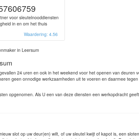
57606759
tner voor sleutelnooddiensten
igheid in en om het thuis
Waardering: 4.56
enmaker in Leersum
rsum
gevallen 24 uren en ook in het weekend voor het openen van deuren v
ekeren geen onnodige werkzaamheden uit te voeren en daarmee tegen 
sten opgenomen. Als U een van deze diensten een werkopdracht geeft,
ieuw slot op uw deur(en) wilt, of uw sleutel kwijt of kapot is, een slot