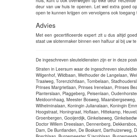
huis, kunt u ook overwegen op elke deur hetzelfde s
deur van uw huis te openen. Let wel extra goed op 
open te kunnen krijgen om vervolgens ook toegang 
Advies
Met een gecertificeerde expert zit u dus altijd goe
staat uw slotenmaker binnen een halfuur al bij uw te
De ingeschreven sleuteldiensten zijn er in deze po
Straten in Leersum waar de ingeschreven sleuteld
Wilgenhof, Wildbaan, Wethouder de Langelaan, Weide
Traaiweg, Torenzichtlaan, Tombelaan, Stadhouders
Prinses Margrietlaan, Prinses Irenelaan, Prinses Be
Planterslaan, Plaggeberg, Peisenlaan, Oudenhorst
Meidoornhaag, Meester Bosweg, Maarsbergseweg, M
Wilhelminalaan, Koningin Julianalaan, Koningin Emm
Hoogstraat, Honingraat, Hoflaan, Hittekamp, Heuve
Groenbergen, Gooijerdijk, Ginkelseweg, Ginkelsedw
Doctor Willem Dreeslaan, Dennenberg, Dekkersbos,
Dam, De Buntlanden, De Boskant, Darthuizerweg, D
Boschlaan, Burgemeester S`jacoblaan, Burgemeest