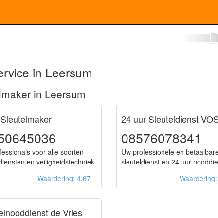
tenmaker Leersum
ervice in Leersum
lmaker in Leersum
 Sleutelmaker
24 uur Sleuteldienst VO
50645036
08576078341
fessionals voor alle soorten
Uw professionele en betaalbar
ldiensten en veiligheidstechniek
sleuteldienst en 24 uur nooddie
Waardering: 4.67
Waardering
elnooddienst de Vries