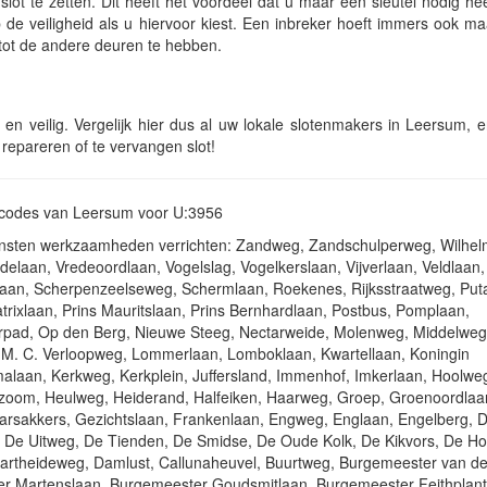
lot te zetten. Dit heeft het voordeel dat u maar één sleutel nodig he
de veiligheid als u hiervoor kiest. Een inbreker hoeft immers ook ma
tot de andere deuren te hebben.
d en veilig. Vergelijk hier dus al uw lokale slotenmakers in Leersum, 
 repareren of te vervangen slot!
stcodes van Leersum voor U:3956
iensten werkzaamheden verrichten: Zandweg, Zandschulperweg, Wilhel
laan, Vredeoordlaan, Vogelslag, Vogelkerslaan, Vijverlaan, Veldlaan, 
laan, Scherpenzeelseweg, Schermlaan, Roekenes, Rijksstraatweg, Put
atrixlaan, Prins Mauritslaan, Prins Bernhardlaan, Postbus, Pomplaan,
erpad, Op den Berg, Nieuwe Steeg, Nectarweide, Molenweg, Middelweg
. C. Verloopweg, Lommerlaan, Lomboklaan, Kwartellaan, Koningin
alaan, Kerkweg, Kerkplein, Juffersland, Immenhof, Imkerlaan, Hoolwe
lzoom, Heulweg, Heiderand, Halfeiken, Haarweg, Groep, Groenoordlaa
arsakkers, Gezichtslaan, Frankenlaan, Engweg, Englaan, Engelberg, D
 De Uitweg, De Tienden, De Smidse, De Oude Kolk, De Kikvors, De H
artheideweg, Damlust, Callunaheuvel, Buurtweg, Burgemeester van d
er Martenslaan, Burgemeester Goudsmitlaan, Burgemeester Feithplan