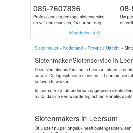
085-7607836
08-
Professionele goedkope slotenservice
Uw par
en veiligheidsadvies, 24 uur per dag
en veil
Waardering: 4.56
Slotenmaker
»
Nederland
»
Provincie Utrecht
» Slot
Slotenmaker/Slotenservice in Lee
Deze sleutelnooddiensten in Leersum staan in nood
paraat. De ingeschreven diensten in Leersum verz
tarieven te werken.
In Leersum zijn de onderaan opgegeven sleuteldien
a.u.b. daarna een waardering achter. Hartelijk dank!
Slotenmakers in Leersum
Of u uzelf nu per ongeluk heeft buitengesloten, een n