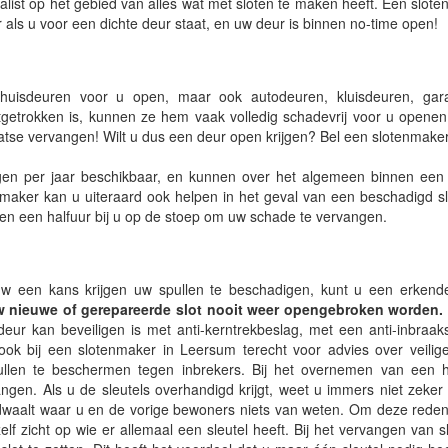
alist op het gebied van alles wat met sloten te maken heeft. Een slot
als u voor een dichte deur staat, en uw deur is binnen no-time open!
huisdeuren voor u open, maar ook autodeuren, kluisdeuren, gar
getrokken is, kunnen ze hem vaak volledig schadevrij voor u openen,
laatse vervangen! Wilt u dus een deur open krijgen? Bel een slotenmaker
en per jaar beschikbaar, en kunnen over het algemeen binnen een h
nmaker kan u uiteraard ook helpen in het geval van een beschadigd sl
nnen een halfuur bij u op de stoep om uw schade te vervangen.
uw een kans krijgen uw spullen te beschadigen, kunt u een erkende
uw nieuwe of gerepareerde slot nooit weer opengebroken worden.
eur kan beveiligen is met anti-kerntrekbeslag, met een anti-inbraaks
jk ook bij een slotenmaker in Leersum terecht voor advies over veilig
len te beschermen tegen inbrekers. Bij het overnemen van een hu
angen. Als u de sleutels overhandigd krijgt, weet u immers niet zeker
ddwaalt waar u en de vorige bewoners niets van weten. Om deze reden
lf zicht op wie er allemaal een sleutel heeft. Bij het vervangen van s