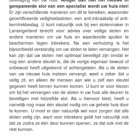
gerepareerde slot van een specialist wordt uw huis niet!
Er zijn verschillende manieren om dit te bereiken, waaronder
gecertificeerde veiligheidssloten, een anti-inbraakslip of anti-
kerntrekbeslag. U kunt natuurlijk ook bij een slotenmaker in
Lansingerland terecht voor advies over veilige sloten en
andere manieren om uw huis en waardevolle spullen te
beschermen tegen inbrekers. Na een verhuizing is het
bijvoorbeeld verstandig om uw sloten te laten vervangen. Het
kan zijn dat uw sloten niet optimaal beveiligd zijn omdat er
nog een andere sleutel is, die de vorige eigenaar bewust of
onbewust heeft uitgeleend of achtergelaten. Als u de sloten
van uw nieuwe huis meteen vervangt, weet u zeker dat u
veilig zit, en alleen de mensen aan wie u zelf een sleutel
gegeven heeft binnen kunnen komen. U kunt er voor kiezen
om bij het vervangen van de sloten in uw huis alle deuren te
beveiligen met hetzelfde slot. Als u hiervoor kiest, heeft u
namelijk nog maar één sleutel nodig om uw gehele huis door
te komen. U moet er dan natuurlijk wel voor zorgen dat alle
sloten veilig zijn, want voor inbrekers geldt het natuurlijk ook
dat ze zodra ze één deur kunnen openen, ze dat ook met de
rest kunnen.