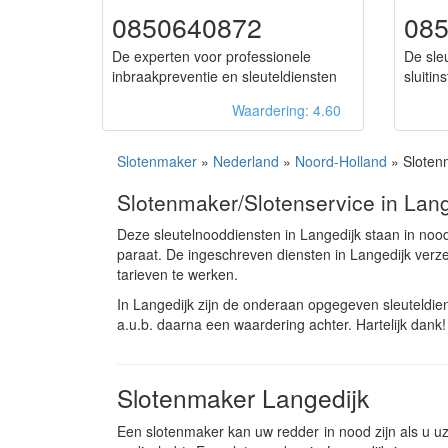
0850640872
08
De experten voor professionele
De sleu
inbraakpreventie en sleuteldiensten
sluitin
Waardering: 4.60
Slotenmaker
»
Nederland
»
Noord-Holland
» Slotenm
Slotenmaker/Slotenservice in Lang
Deze sleutelnooddiensten in Langedijk staan in no
paraat. De ingeschreven diensten in Langedijk ver
tarieven te werken.
In Langedijk zijn de onderaan opgegeven sleuteldi
a.u.b. daarna een waardering achter. Hartelijk dank!
Slotenmaker Langedijk
Een slotenmaker kan uw redder in nood zijn als u uze