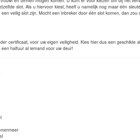
ertrouwt en binnen mogen komen. U kunt er voor kiezen om bij het ve
etzelfde slot. Als u hiervoor kiest, heeft u namelijk nog maar één sleut
 een veilig slot zijn. Mocht een inbreker door één slot komen, dan zou 
r certificaat, voor uw eigen veiligheid. Kies hier dus een geschikte 
en een halfuur al iemand voor uw deur!
p
l
emmermeer
el