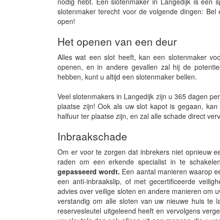
nodig hebt. Een slotenmaker in Langedijk is een s
slotenmaker terecht voor de volgende dingen: Bel 
open!
Het openen van een deur
Alles wat een slot heeft, kan een slotenmaker v
openen, en in andere gevallen zal hij de potenti
hebben, kunt u altijd een slotenmaker bellen.
Veel slotenmakers in Langedijk zijn u 365 dagen per 
plaatse zijn! Ook als uw slot kapot is gegaan, ka
halfuur ter plaatse zijn, en zal alle schade direct ve
Inbraakschade
Om er voor te zorgen dat inbrekers niet opnieuw ee
raden om een erkende specialist in te schakelen
gepasseerd wordt.
Een aantal manieren waarop een 
een anti-inbraakslip, of met gecertificeerde veilig
advies over veilige sloten en andere manieren om u
verstandig om alle sloten van uw nieuwe huis te l
reservesleutel uitgeleend heeft en vervolgens verget