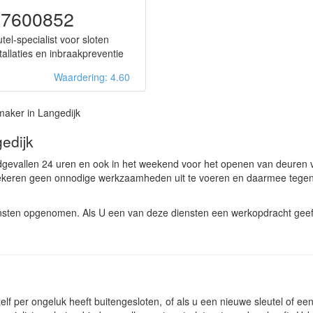
57600852
tel-specialist voor sloten
stallaties en inbraakpreventie
Waardering: 4.60
aker in Langedijk
edijk
odgevallen 24 uren en ook in het weekend voor het openen van deuren 
zekeren geen onnodige werkzaamheden uit te voeren en daarmee tegen
ensten opgenomen. Als U een van deze diensten een werkopdracht geeft
lf per ongeluk heeft buitengesloten, of als u een nieuwe sleutel of een