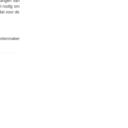
rvangen van
el nodig om
dat voor de
slotenmaker