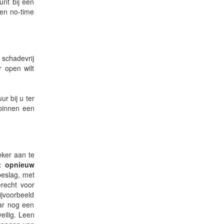
unt bij een
nen no-time
schadevrij
 open wilt
r bij u ter
 binnen een
eker aan te
t opnieuw
beslag, met
erecht voor
ijvoorbeeld
aar nog een
eilig. Leen