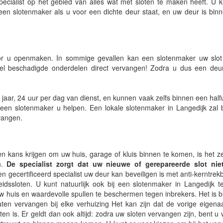
pecialist op het gebied van alles wat met sloten te maken heeft. U k
een slotenmaker als u voor een dichte deur staat, en uw deur is bin
oor u openmaken. In sommige gevallen kan een slotenmaker uw slot 
eel beschadigde onderdelen direct vervangen! Zodra u dus een deur
jaar, 24 uur per dag van dienst, en kunnen vaak zelfs binnen een halfuu
n een slotenmaker u helpen. Een lokale slotenmaker in Langedijk zal
rvangen.
n kans krijgen om uw huis, garage of kluis binnen te komen, is het z
.
De specialist zorgt dat uw nieuwe of gerepareerde slot nie
gecertificeerd specialist uw deur kan beveiligen is met anti-kerntrek
heidssloten. U kunt natuurlijk ook bij een slotenmaker in Langedijk t
w huis en waardevolle spullen te beschermen tegen inbrekers. Het is b
aten vervangen bij elke verhuizing Het kan zijn dat de vorige eigen
en is. Er geldt dan ook altijd: zodra uw sloten vervangen zijn, bent u v