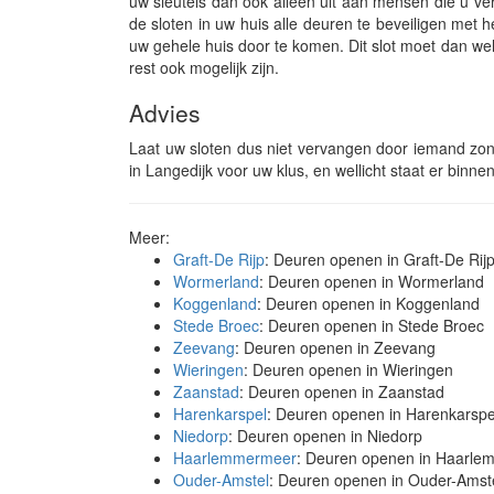
uw sleutels dan ook alleen uit aan mensen die u v
de sloten in uw huis alle deuren te beveiligen met h
uw gehele huis door te komen. Dit slot moet dan wel
rest ook mogelijk zijn.
Advies
Laat uw sloten dus niet vervangen door iemand zonde
in Langedijk voor uw klus, en wellicht staat er binn
Meer:
Graft-De Rijp
: Deuren openen in Graft-De Rij
Wormerland
: Deuren openen in Wormerland
Koggenland
: Deuren openen in Koggenland
Stede Broec
: Deuren openen in Stede Broec
Zeevang
: Deuren openen in Zeevang
Wieringen
: Deuren openen in Wieringen
Zaanstad
: Deuren openen in Zaanstad
Harenkarspel
: Deuren openen in Harenkarspe
Niedorp
: Deuren openen in Niedorp
Haarlemmermeer
: Deuren openen in Haarl
Ouder-Amstel
: Deuren openen in Ouder-Amst