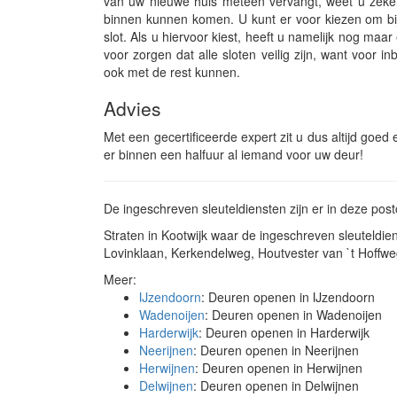
van uw nieuwe huis meteen vervangt, weet u zeker 
binnen kunnen komen. U kunt er voor kiezen om bij
slot. Als u hiervoor kiest, heeft u namelijk nog ma
voor zorgen dat alle sloten veilig zijn, want voor 
ook met de rest kunnen.
Advies
Met een gecertificeerde expert zit u dus altijd goed 
er binnen een halfuur al iemand voor uw deur!
De ingeschreven sleuteldiensten zijn er in deze pos
Straten in Kootwijk waar de ingeschreven sleuteld
Lovinklaan, Kerkendelweg, Houtvester van `t Hoff
Meer:
IJzendoorn
: Deuren openen in IJzendoorn
Wadenoijen
: Deuren openen in Wadenoijen
Harderwijk
: Deuren openen in Harderwijk
Neerijnen
: Deuren openen in Neerijnen
Herwijnen
: Deuren openen in Herwijnen
Delwijnen
: Deuren openen in Delwijnen