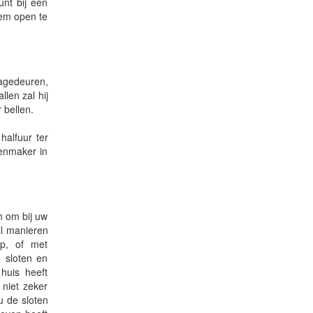
unt bij een
hem open te
agedeuren,
len zal hij
 bellen.
alfuur ter
tenmaker in
n om bij uw
l manieren
ip, of met
e sloten en
huis heeft
 niet zeker
u de sloten