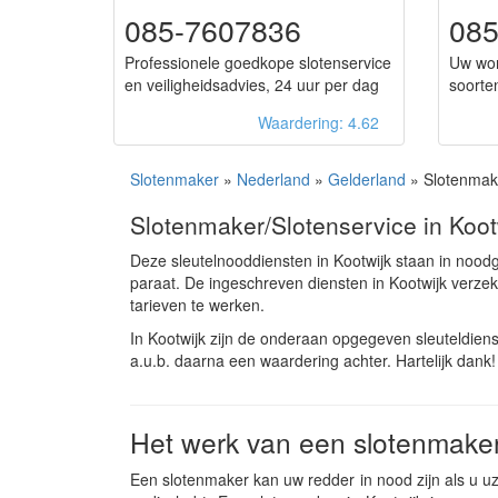
085-7607836
08
Professionele goedkope slotenservice
Uw wor
en veiligheidsadvies, 24 uur per dag
soorte
Waardering: 4.62
Slotenmaker
»
Nederland
»
Gelderland
» Slotenmake
Slotenmaker/Slotenservice in Koot
Deze sleutelnooddiensten in Kootwijk staan in noo
paraat. De ingeschreven diensten in Kootwijk verz
tarieven te werken.
In Kootwijk zijn de onderaan opgegeven sleuteldien
a.u.b. daarna een waardering achter. Hartelijk dank!
Het werk van een slotenmaker
Een slotenmaker kan uw redder in nood zijn als u uze