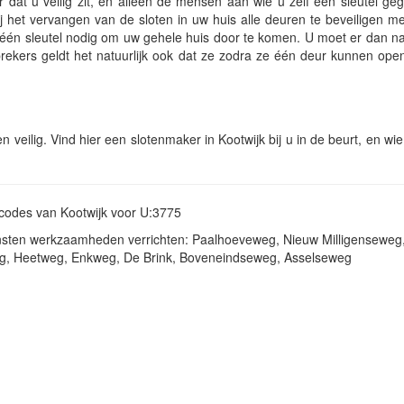
dat u veilig zit, en alleen de mensen aan wie u zelf een sleutel ge
 het vervangen van de sloten in uw huis alle deuren te beveiligen me
ar één sleutel nodig om uw gehele huis door te komen. U moet er dan nat
inbrekers geldt het natuurlijk ook dat ze zodra ze één deur kunnen ope
en veilig. Vind hier een slotenmaker in Kootwijk bij u in de beurt, en wi
tcodes van Kootwijk voor U:3775
iensten werkzaamheden verrichten: Paalhoeveweg, Nieuw Milligenseweg
weg, Heetweg, Enkweg, De Brink, Boveneindseweg, Asselseweg