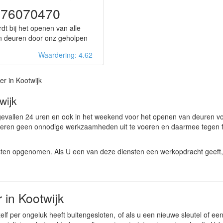
576070470
dt bij het openen van alle
n deuren door onz geholpen
Waardering: 4.62
r in Kootwijk
wijk
dgevallen 24 uren en ook in het weekend voor het openen van deuren v
ekeren geen onnodige werkzaamheden uit te voeren en daarmee tegen f
sten opgenomen. Als U een van deze diensten een werkopdracht geeft,
 in Kootwijk
lf per ongeluk heeft buitengesloten, of als u een nieuwe sleutel of een