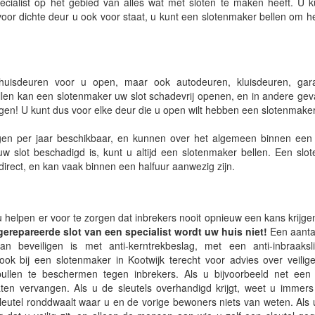
ecialist op het gebied van alles wat met sloten te maken heeft. U k
voor dichte deur u ook voor staat, u kunt een slotenmaker bellen om 
 huisdeuren voor u open, maar ook autodeuren, kluisdeuren, gar
en kan een slotenmaker uw slot schadevrij openen, en in andere geval
gen! U kunt dus voor elke deur die u open wilt hebben een slotenmaker
en per jaar beschikbaar, en kunnen over het algemeen binnen een h
uw slot beschadigd is, kunt u altijd een slotenmaker bellen. Een slo
direct, en kan vaak binnen een halfuur aanwezig zijn.
u helpen er voor te zorgen dat inbrekers nooit opnieuw een kans krijge
gerepareerde slot van een specialist wordt uw huis niet!
Een aanta
an beveiligen is met anti-kerntrekbeslag, met een anti-inbraaksl
k ook bij een slotenmaker in Kootwijk terecht voor advies over veilig
len te beschermen tegen inbrekers. Als u bijvoorbeeld net een 
laten vervangen. Als u de sleutels overhandigd krijgt, weet u immers
leutel ronddwaalt waar u en de vorige bewoners niets van weten. Als 