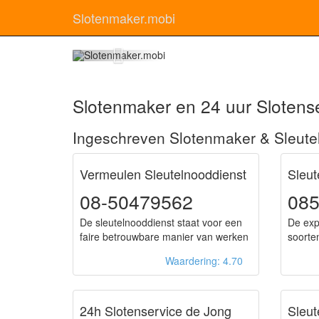
Slotenmaker.mobi
Slo
Slotenmaker en 24 uur Slotense
Ingeschreven Slotenmaker & Sleutel
Vermeulen Sleutelnooddienst
Sleut
08-50479562
085
De sleutelnooddienst staat voor een
De exp
faire betrouwbare manier van werken
soorten
Waardering: 4.70
24h Slotenservice de Jong
Sleut