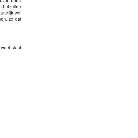
geven heeft
t hetzelfde
uurlijk wel
nen, ze dat
e weet staat
,