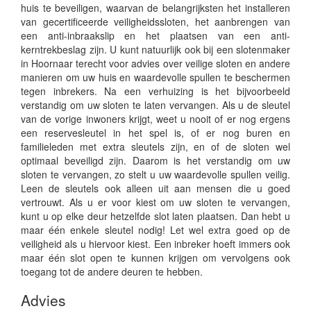
huis te beveiligen, waarvan de belangrijksten het installeren
van gecertificeerde veiligheidssloten, het aanbrengen van
een anti-inbraakslip en het plaatsen van een anti-
kerntrekbeslag zijn. U kunt natuurlijk ook bij een slotenmaker
in Hoornaar terecht voor advies over veilige sloten en andere
manieren om uw huis en waardevolle spullen te beschermen
tegen inbrekers. Na een verhuizing is het bijvoorbeeld
verstandig om uw sloten te laten vervangen. Als u de sleutel
van de vorige inwoners krijgt, weet u nooit of er nog ergens
een reservesleutel in het spel is, of er nog buren en
familieleden met extra sleutels zijn, en of de sloten wel
optimaal beveiligd zijn. Daarom is het verstandig om uw
sloten te vervangen, zo stelt u uw waardevolle spullen veilig.
Leen de sleutels ook alleen uit aan mensen die u goed
vertrouwt. Als u er voor kiest om uw sloten te vervangen,
kunt u op elke deur hetzelfde slot laten plaatsen. Dan hebt u
maar één enkele sleutel nodig! Let wel extra goed op de
veiligheid als u hiervoor kiest. Een inbreker hoeft immers ook
maar één slot open te kunnen krijgen om vervolgens ook
toegang tot de andere deuren te hebben.
Advies