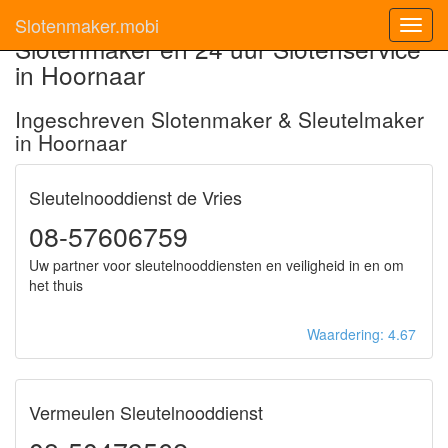
Slotenmaker.mobi
Toggl
Slotenmaker en 24 uur Slotenservice
navig
in Hoornaar
Ingeschreven Slotenmaker & Sleutelmaker
in Hoornaar
Sleutelnooddienst de Vries
08-57606759
Uw partner voor sleutelnooddiensten en veiligheid in en om
het thuis
Waardering: 4.67
Vermeulen Sleutelnooddienst