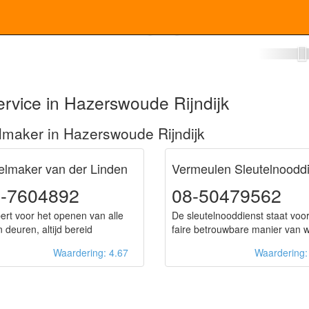
er Hazerswoude Rijndijk
rvice in Hazerswoude Rijndijk
lmaker in Hazerswoude Rijndijk
elmaker van der Linden
Vermeulen Sleutelnoodd
-7604892
08-50479562
ert voor het openen van alle
De sleutelnooddienst staat voo
 deuren, altijd bereid
faire betrouwbare manier van 
Waardering: 4.67
Waardering