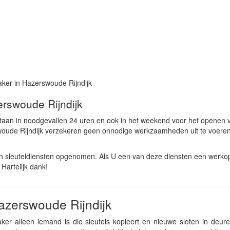
ker in Hazerswoude Rijndijk
erswoude Rijndijk
staan in noodgevallen 24 uren en ook in het weekend voor het openen
woude Rijndijk verzekeren geen onnodige werkzaamheden uit te voere
n sleuteldiensten opgenomen. Als U een van deze diensten een werko
Hartelijk dank!
azerswoude Rijndijk
r alleen iemand is die sleutels kopieert en nieuwe sloten in deure