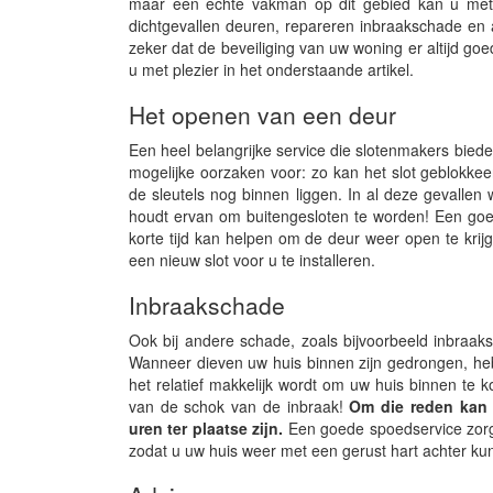
maar een echte vakman op dit gebied kan u met 
dichtgevallen deuren, repareren inbraakschade en 
zeker dat de beveiliging van uw woning er altijd g
u met plezier in het onderstaande artikel.
Het openen van een deur
Een heel belangrijke service die slotenmakers bieden,
mogelijke oorzaken voor: zo kan het slot geblokkeerd
de sleutels nog binnen liggen. In al deze gevallen 
houdt ervan om buitengesloten te worden! Een goe
korte tijd kan helpen om de deur weer open te krij
een nieuw slot voor u te installeren.
Inbraakschade
Ook bij andere schade, zoals bijvoorbeeld inbraa
Wanneer dieven uw huis binnen zijn gedrongen, he
het relatief makkelijk wordt om uw huis binnen te 
van de schok van de inbraak!
Om die reden kan e
uren ter plaatse zijn.
Een goede spoedservice zorgt 
zodat u uw huis weer met een gerust hart achter kun