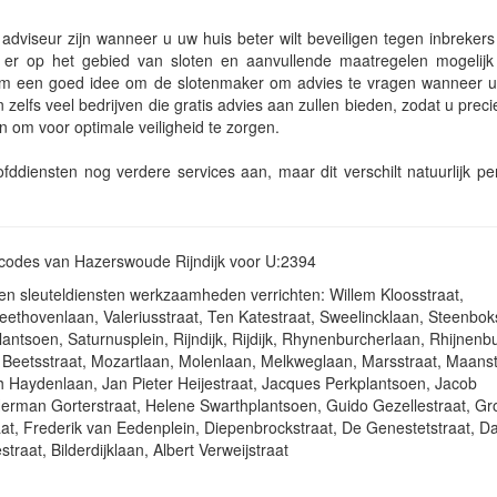
 adviseur zijn wanneer u uw huis beter wilt beveiligen tegen inbreker
er op het gebied van sloten en aanvullende maatregelen mogelijk
om een goed idee om de slotenmaker om advies te vragen wanneer u 
 zelfs veel bedrijven die gratis advies aan zullen bieden, zodat u preci
 om voor optimale veiligheid te zorgen.
diensten nog verdere services aan, maar dit verschilt natuurlijk per
stcodes van Hazerswoude Rijndijk voor U:2394
en sleuteldiensten werkzaamheden verrichten: Willem Kloosstraat,
thovenlaan, Valeriusstraat, Ten Katestraat, Sweelincklaan, Steenboks
antsoen, Saturnusplein, Rijndijk, Rijdijk, Rhynenburcherlaan, Rhijnenb
s Beetsstraat, Mozartlaan, Molenlaan, Melkweglaan, Marsstraat, Maanst
ph Haydenlaan, Jan Pieter Heijestraat, Jacques Perkplantsoen, Jacob
rman Gorterstraat, Helene Swarthplantsoen, Guido Gezellestraat, Gr
at, Frederik van Eedenplein, Diepenbrockstraat, De Genestetstraat, D
raat, Bilderdijklaan, Albert Verweijstraat