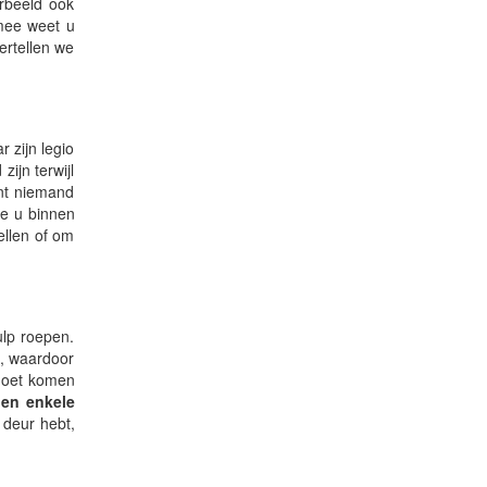
rbeeld ook
rmee weet u
ertellen we
 zijn legio
ijn terwijl
ant niemand
ie u binnen
ellen of om
ulp roepen.
n, waardoor
 moet komen
nen enkele
 deur hebt,