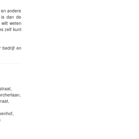
s en andere
 is dan de
wilt weten
es zelf kunt
 bedrijf en
traat,
urcherlaan,
raat,
oenhof,
a