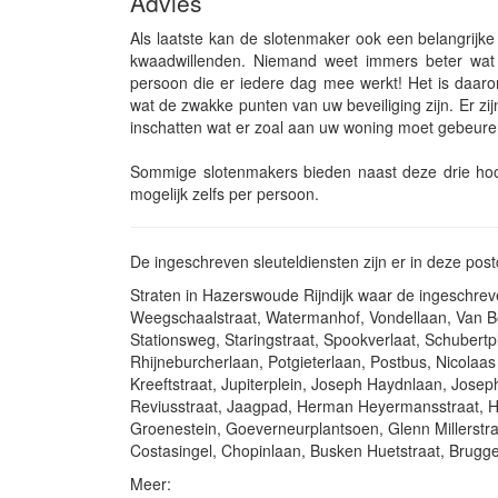
Advies
Als laatste kan de slotenmaker ook een belangrijke
kwaadwillenden. Niemand weet immers beter wat 
persoon die er iedere dag mee werkt! Het is daar
wat de zwakke punten van uw beveiliging zijn. Er zijn
inschatten wat er zoal aan uw woning moet gebeuren
Sommige slotenmakers bieden naast deze drie hoofd
mogelijk zelfs per persoon.
De ingeschreven sleuteldiensten zijn er in deze po
Straten in Hazerswoude Rijndijk waar de ingeschrev
Weegschaalstraat, Watermanhof, Vondellaan, Van Bee
Stationsweg, Staringstraat, Spookverlaat, Schubertpl
Rhijneburcherlaan, Potgieterlaan, Postbus, Nicolaa
Kreeftstraat, Jupiterplein, Joseph Haydnlaan, Jose
Reviusstraat, Jaagpad, Herman Heyermansstraat, He
Groenestein, Goeverneurplantsoen, Glenn Millerstra
Costasingel, Chopinlaan, Busken Huetstraat, Bruggest
Meer: