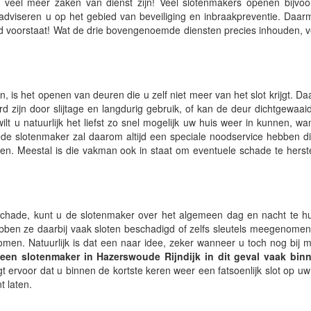
veel meer zaken van dienst zijn! Veel slotenmakers openen bijvoo
adviseren u op het gebied van beveiliging en inbraakpreventie. Daa
oed voorstaat! Wat de drie bovengenoemde diensten precies inhouden, v
 is het openen van deuren die u zelf niet meer van het slot krijgt. Daar
 zijn door slijtage en langdurig gebruik, of kan de deur dichtgewaaid z
wilt u natuurlijk het liefst zo snel mogelijk uw huis weer in kunnen, w
de slotenmaker zal daarom altijd een speciale noodservice hebben d
gen. Meestal is die vakman ook in staat om eventuele schade te herst
kschade, kunt u de slotenmaker over het algemeen dag en nacht te h
bben ze daarbij vaak sloten beschadigd of zelfs sleutels meegenome
komen. Natuurlijk is dat een naar idee, zeker wanneer u toch nog bij
en slotenmaker in Hazerswoude Rijndijk in dit geval vaak bin
ervoor dat u binnen de kortste keren weer een fatsoenlijk slot op uw
t laten.