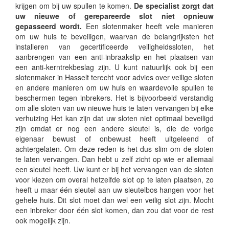
krijgen om bij uw spullen te komen.
De specialist zorgt dat
uw nieuwe of gerepareerde slot niet opnieuw
gepasseerd wordt.
Een slotenmaker heeft vele manieren
om uw huis te beveiligen, waarvan de belangrijksten het
installeren van gecertificeerde veiligheidssloten, het
aanbrengen van een anti-inbraakslip en het plaatsen van
een anti-kerntrekbeslag zijn. U kunt natuurlijk ook bij een
slotenmaker in Hasselt terecht voor advies over veilige sloten
en andere manieren om uw huis en waardevolle spullen te
beschermen tegen inbrekers. Het is bijvoorbeeld verstandig
om alle sloten van uw nieuwe huis te laten vervangen bij elke
verhuizing Het kan zijn dat uw sloten niet optimaal beveiligd
zijn omdat er nog een andere sleutel is, die de vorige
eigenaar bewust of onbewust heeft uitgeleend of
achtergelaten. Om deze reden is het dus slim om de sloten
te laten vervangen. Dan hebt u zelf zicht op wie er allemaal
een sleutel heeft. Uw kunt er bij het vervangen van de sloten
voor kiezen om overal hetzelfde slot op te laten plaatsen, zo
heeft u maar één sleutel aan uw sleutelbos hangen voor het
gehele huis. Dit slot moet dan wel een veilig slot zijn. Mocht
een inbreker door één slot komen, dan zou dat voor de rest
ook mogelijk zijn.