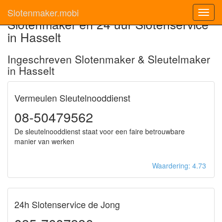
Slotenmaker.mobi
Toggl
Slotenmaker en 24 uur Slotenservice
navig
in Hasselt
Ingeschreven Slotenmaker & Sleutelmaker
in Hasselt
Vermeulen Sleutelnooddienst
08-50479562
De sleutelnooddienst staat voor een faire betrouwbare
manier van werken
Waardering: 4.73
24h Slotenservice de Jong