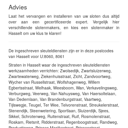
Advies
Laat het vervangen en installeren van uw sloten dus altijd
over aan een gecertificeerde expert. Vergelijk hier
verschillende slotenmakers, en kies een slotenmaker in
Hasselt om uw klus te klaren!
De ingeschreven sleuteldiensten zijn er in deze postcodes
van Hasselt voor U:8060, 8061
Straten in Hasselt waar de ingeschreven sleuteldiensten
werkzaamheden verrichten: Zwolsedijk, Zwartsluizerweg,
Zwartewaterweg, Ziekenhuisstraat, Zicht, Zandvoortweg,
Wycher van Russellstraat, Wolfshagenweg, Willem
Egbertsstraat, Welhaak, Weesboom, Wan, Verkavelingsweg,
Verburgweg, Veerweg, Van Nahuysweg, Van Haersoltelaan,
Van Dedemlaan, Van Brandenburgstraat, Vaartweg,
Tijlswegje, Teugel, Ter Wee, Telvorenstraat, Streukelerstraat,
Stenendijk, Steenwetering, Sportlaan, Sluizerdijk, Sjees,
Sikkel, Schrotenweg, Ruitenstraat, Ruif, Rosmolenstraat,
Roskam, Rietsnit, Ridderstraat, Regenboogstraat, Randweg,
Productieweg, Prinses Marijkestraat, Prinsenstraat,