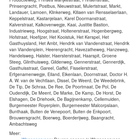
Prinsengracht, Postbus, Nieuwstraat, Mulertstraat, Markt,
Landauer, Lamoen, Klinkerweg, Kiliaen van Rensselaerlaan,
Keppelstraat, Kastanjelaan, Karel Doormanstraat,
Kalverstraat, Kalkovenwegje, Kaai, Justitie Bastion,
Industrieweg, Hoogstraat, Holtenerstraat, Hogenbergweg,
Hofstraat, Hoefijzer, Het Kooistuk, Het Kerspel, Het
Gasthuysland, Het Ambt, Hendrik van Viandenstraat, Hendrik
van Viandenplein, Heerengracht, Havezatheweg, Hanzeweg,
Handelsweg, Halster, Haersterstraat, Haarspit, Groene
Steeg, Glinthuisweg, Gildenweg, Gennerstraat, Gennerdijk,
Gasthuisstraat, Gareel, Gaffel, Fisselerstraat,
Erfgenamenwegje, Eiland, Eikenlaan, Doornstraat, Doctor H.
A. W. van de Vechtlaan, Dissel, De Weerd, De Weedebrink,
De Tip, De Schraa, De Ree, De Poortmaat, De Pol, De
Oudendijk, De Meent, De Marke, De Kamp, De Horst, De
Elshagen, De Driehoek, De Bagijnenkamp, Cellemuiden,
Burgemeester Royerplein, Burgemeester Malcorpslaan,
Bunthaak, Buiten de Venepoort, Buiten de Enkpoort,
Brouwersgracht, Boerweg, Boerderijweg, Baangracht,
Ambachtsweg
Meer: