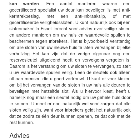
kan worden.
Een aantal manieren waarop een
gecertificeerd specialist uw deur kan beveiligen is met anti-
kerntrekbeslag, met een anti-inbraakslip, of met
gecertificeerde veiligheidssloten. U kunt natuurlijk ook bij een
slotenmaker in Espel terecht voor advies over veilige sloten
en andere manieren om uw huis en waardevolle spullen te
beschermen tegen inbrekers. Het is bijvoorbeeld verstandig
om alle sloten van uw nieuwe huis te laten vervangen bij elke
verhuizing Het kan zijn dat de vorige eigenaar nog een
reservesleutel uitgeleend heeft en vervolgens vergeten is.
Daarom is het verstandig om uw sloten te vervangen, zo stelt
u uw waardevolle spullen veilig. Leen de sleutels ook alleen
uit aan mensen die u goed vertrouwt. U kunt er voor kiezen
om bij het vervangen van de sloten in uw huis alle deuren te
beveiligen met hetzelfde slot. Als u hiervoor kiest, heeft u
namelijk nog maar één sleutel nodig om uw gehele huis door
te komen. U moet er dan natuurlijk wel voor zorgen dat alle
sloten veilig zijn, want voor inbrekers geldt het natuurlijk ook
dat ze zodra ze één deur kunnen openen, ze dat ook met de
rest kunnen.
Advies