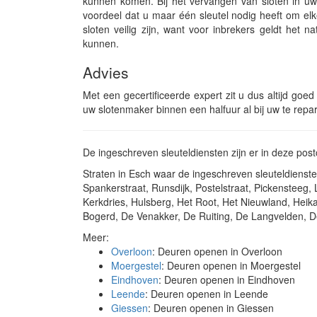
kunnen komen. Bij het vervangen van sloten in uw 
voordeel dat u maar één sleutel nodig heeft om elk
sloten veilig zijn, want voor inbrekers geldt het
kunnen.
Advies
Met een gecertificeerde expert zit u dus altijd goed
uw slotenmaker binnen een halfuur al bij uw te repar
De ingeschreven sleuteldiensten zijn er in deze po
Straten in Esch waar de ingeschreven sleuteldienst
Spankerstraat, Runsdijk, Postelstraat, Pickensteeg,
Kerkdries, Hulsberg, Het Root, Het Nieuwland, Hei
Bogerd, De Venakker, De Ruiting, De Langvelden, 
Meer:
Overloon
: Deuren openen in Overloon
Moergestel
: Deuren openen in Moergestel
Eindhoven
: Deuren openen in Eindhoven
Leende
: Deuren openen in Leende
Giessen
: Deuren openen in Giessen