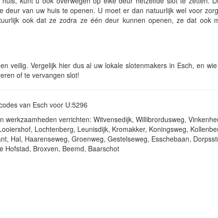
huis, kunt u ook overwegen op elke deur hetzelfde slot te zetten. Di
e deur van uw huis te openen. U moet er dan natuurlijk wel voor zorg
 natuurlijk ook dat ze zodra ze één deur kunnen openen, ze dat ook 
 en veilig. Vergelijk hier dus al uw lokale slotenmakers in Esch, en wie
eren of te vervangen slot!
stcodes van Esch voor U:5296
en werkzaamheden verrichten: Witvensedijk, Willibrordusweg, Vinkenhe
 Looiershof, Lochtenberg, Leunisdijk, Kromakker, Koningsweg, Kollenbe
kant, Hal, Haarenseweg, Groenweg, Gestelseweg, Esschebaan, Dorpsst
De Hofstad, Broxven, Beemd, Baarschot