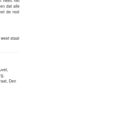
t heeft het
en dat alle
met de rest
 weet staat
uvel,
rg,
raat, Den