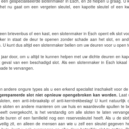
 een gespecialiseerde slotenmaker in Esch, en ze helpen u graag. U k
het nu gaat om een vergeten sleutel, een kapotte sleutel of een kw
een brievenbus of een kast, een slotenmaker in Esch opent elk slot voo
aker in staat de deur te openen zonder schade aan het slot, en and
. U kunt dus altijd een slotenmaker bellen om uw deuren voor u open 
 jaar door, om u altijd te kunnen helpen met uw dichte deuren en kapo
geval van een beschadigd slot. Als een slotenmaker in Esch lokaal is
hade te vervangen.
 en andere ongure types als u een erkend specialist inschakelt voor de 
 gerepareerde slot niet opnieuw opengebroken kan worden.
Laat 
sloten, een anti-inbraakslip of anti-kerntrekbeslag! U kunt natuurlijk 
ige sloten en andere manieren om uw huis en waardevolle spullen te
heeft overgekocht, is het verstandig om alle sloten te laten vervan
de buren of een familielid nog een reservesleutel heeft. Als u de sl
eilig zit, en alleen de mensen aan wie u zelf een sleutel gegeven h