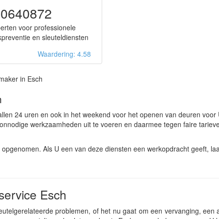
50640872
erten voor professionele
kpreventie en sleuteldiensten
Waardering: 4.58
maker in Esch
h
allen 24 uren en ook in het weekend voor het openen van deuren voor 
onnodige werkzaamheden uit te voeren en daarmee tegen faire tarieve
n opgenomen. Als U een van deze diensten een werkopdracht geeft, la
service Esch
leutelgerelateerde problemen, of het nu gaat om een vervanging, een