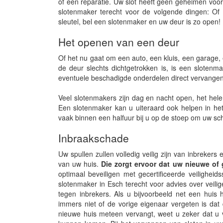
of een reparatie. Uw slot heeft geen geheimen voor
slotenmaker terecht voor de volgende dingen: Of 
sleutel, bel een slotenmaker en uw deur is zo open!
Het openen van een deur
Of het nu gaat om een auto, een kluis, een garage, 
de deur slechts dichtgetrokken is, is een slotenm
eventuele beschadigde onderdelen direct vervangen
Veel slotenmakers zijn dag en nacht open, het hele
Een slotenmaker kan u uiteraard ook helpen in het 
vaak binnen een halfuur bij u op de stoep om uw sc
Inbraakschade
Uw spullen zullen volledig veilig zijn van inbrekers
van uw huis.
Die zorgt ervoor dat uw nieuwe of
optimaal beveiligen met gecertificeerde veiligheids
slotenmaker in Esch terecht voor advies over veil
tegen inbrekers. Als u bijvoorbeeld net een huis 
immers niet of de vorige eigenaar vergeten is dat 
nieuwe huis meteen vervangt, weet u zeker dat u v