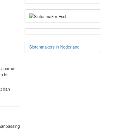
Slotenmakers in Nederland
U paraat.
n te
at dan
 aanpassing