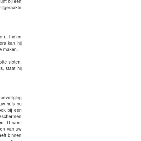
unt bij een
ijtgeraakte
r u. Indien
ers kan hij
te maken.
tte sloten.
, staat hij
beveiliging
uw huis nu
ook bij een
 beschermen
gen. U weet
oten van uw
eeft binnen