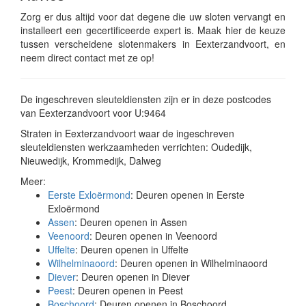
Zorg er dus altijd voor dat degene die uw sloten vervangt en
installeert een gecertificeerde expert is. Maak hier de keuze
tussen verscheidene slotenmakers in Eexterzandvoort, en
neem direct contact met ze op!
De ingeschreven sleuteldiensten zijn er in deze postcodes
van Eexterzandvoort voor U:9464
Straten in Eexterzandvoort waar de ingeschreven
sleuteldiensten werkzaamheden verrichten: Oudedijk,
Nieuwedijk, Krommedijk, Dalweg
Meer:
Eerste Exloërmond
: Deuren openen in Eerste
Exloërmond
Assen
: Deuren openen in Assen
Veenoord
: Deuren openen in Veenoord
Uffelte
: Deuren openen in Uffelte
Wilhelminaoord
: Deuren openen in Wilhelminaoord
Diever
: Deuren openen in Diever
Peest
: Deuren openen in Peest
Boschoord
: Deuren openen in Boschoord