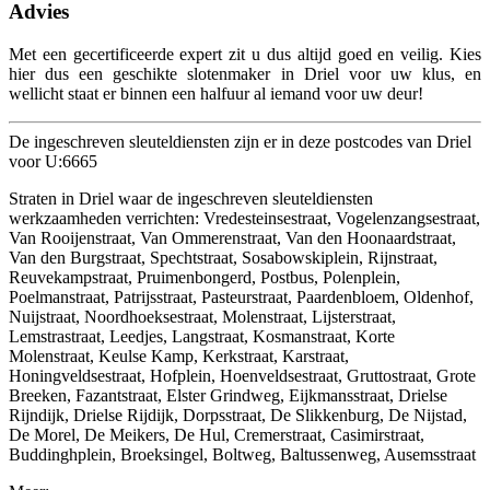
Advies
Met een gecertificeerde expert zit u dus altijd goed en veilig. Kies
hier dus een geschikte slotenmaker in Driel voor uw klus, en
wellicht staat er binnen een halfuur al iemand voor uw deur!
De ingeschreven sleuteldiensten zijn er in deze postcodes van Driel
voor U:6665
Straten in Driel waar de ingeschreven sleuteldiensten
werkzaamheden verrichten: Vredesteinsestraat, Vogelenzangsestraat,
Van Rooijenstraat, Van Ommerenstraat, Van den Hoonaardstraat,
Van den Burgstraat, Spechtstraat, Sosabowskiplein, Rijnstraat,
Reuvekampstraat, Pruimenbongerd, Postbus, Polenplein,
Poelmanstraat, Patrijsstraat, Pasteurstraat, Paardenbloem, Oldenhof,
Nuijstraat, Noordhoeksestraat, Molenstraat, Lijsterstraat,
Lemstrastraat, Leedjes, Langstraat, Kosmanstraat, Korte
Molenstraat, Keulse Kamp, Kerkstraat, Karstraat,
Honingveldsestraat, Hofplein, Hoenveldsestraat, Gruttostraat, Grote
Breeken, Fazantstraat, Elster Grindweg, Eijkmansstraat, Drielse
Rijndijk, Drielse Rijdijk, Dorpsstraat, De Slikkenburg, De Nijstad,
De Morel, De Meikers, De Hul, Cremerstraat, Casimirstraat,
Buddinghplein, Broeksingel, Boltweg, Baltussenweg, Ausemsstraat