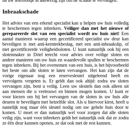
na uw telefoontje al aanwezig zijn om de schade te vervangen.
Inbraakschade
Het advies van een erkend specialist kan u helpen uw huis volledig
te beschermen tegen inbrekers.
Veiliger dan met het nieuwe of
gerepareerde slot van een specialist wordt uw huis niet!
Een
aantal manieren waarop een gecertificeerd specialist uw deur kan
beveiligen is met anti-kerntrekbeslag, met een anti-inbraakslip, of
met gecertificeerde veiligheidssloten. U kunt natuurlijk ook bij een
slotenmaker in Driel terecht voor advies over veilige sloten en
andere manieren om uw huis en waardevolle spullen te beschermen
tegen inbrekers. Bij het overnemen van een huis, is het bijvoorbeeld
het beste om alle sloten te laten vervangen. Het kan zijn dat de
vorige eigenaar nog een reservesleutel uitgeleend heeft en
vervolgens vergeten is. Er geldt dan ook altijd: zodra uw sloten
vervangen zijn, bent u veilig. Leen uw sleutels dan ook alleen uit
aan mensen die u vertrouwt en binnen mogen komen. U kunt er
voor kiezen om bij het vervangen van de sloten in uw huis alle
deuren te beveiligen met hetzelfde slot. Als u hiervoor kiest, heeft u
namelijk nog maar één sleutel nodig om uw gehele huis door te
komen. U moet er dan natuurlijk wel voor zorgen dat alle sloten
veilig zijn, want voor inbrekers geldt het natuurlijk ook dat ze zodra
ze één deur kunnen openen, ze dat ook met de rest kunnen.