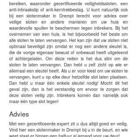
bereiken, waaronder gecertificeerde veiligheidssloten, een
anti-inbraakslip of anti-kerntrekbeslag. U kunt natuurlijk ook
bij een slotenmaker in Drempt terecht voor advies over
veilige sloten en andere manieren om uw huis en
waardevolle spullen te beschermen tegen inbrekers. Bij het
overnemen van een huis, is het bijvoorbeeld het beste om
alle sloten te laten vervangen. Het kan zijn dat uw sloten niet
optimaal beveiligd zijn omdat er nog een andere sleutel is,
die de vorige eigenaar bewust of onbewust heeft uitgeleend
of achtergelaten. Om deze reden is het dus slim om de
sloten te laten vervangen. Dan hebt u zelf zicht op wie er
allemaal een sleutel heeft. Als u er voor kiest om uw sloten te
vervangen, kunt u op elke deur hetzelfde slot laten plaatsen.
Dan hebt u maar één enkele sleutel nodig! Mocht dit het
geval zijn, dan is het verstandig om ervoor te zorgen dat
deze sloten veilig zijn. Inbrekers komen dan namelijk ook
maar één type slot tegen!
Advies
Met een gecertificeerde expert zit u dus altijd goed en veilig.
Vind hier een slotenmaker in Drempt bij u in de beurt, en wie
weet staat er binnen een halfuur al iemand voor uw deur!