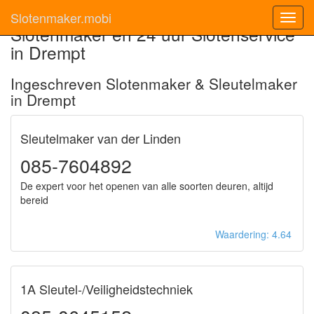
Slotenmaker.mobi
Toggl
Slotenmaker en 24 uur Slotenservice
navig
in Drempt
Ingeschreven Slotenmaker & Sleutelmaker
in Drempt
Sleutelmaker van der Linden
085-7604892
De expert voor het openen van alle soorten deuren, altijd
bereid
Waardering: 4.64
1A Sleutel-/Veiligheidstechniek