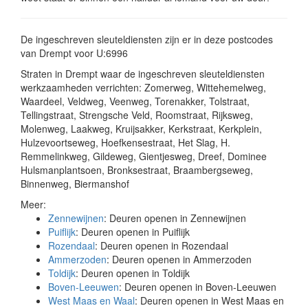
De ingeschreven sleuteldiensten zijn er in deze postcodes
van Drempt voor U:6996
Straten in Drempt waar de ingeschreven sleuteldiensten
werkzaamheden verrichten: Zomerweg, Wittehemelweg,
Waardeel, Veldweg, Veenweg, Torenakker, Tolstraat,
Tellingstraat, Strengsche Veld, Roomstraat, Rijksweg,
Molenweg, Laakweg, Kruijsakker, Kerkstraat, Kerkplein,
Hulzevoortseweg, Hoefkensestraat, Het Slag, H.
Remmelinkweg, Gildeweg, Gientjesweg, Dreef, Dominee
Hulsmanplantsoen, Bronksestraat, Braambergseweg,
Binnenweg, Biermanshof
Meer:
Zennewijnen
: Deuren openen in Zennewijnen
Puiflijk
: Deuren openen in Puiflijk
Rozendaal
: Deuren openen in Rozendaal
Ammerzoden
: Deuren openen in Ammerzoden
Toldijk
: Deuren openen in Toldijk
Boven-Leeuwen
: Deuren openen in Boven-Leeuwen
West Maas en Waal
: Deuren openen in West Maas en