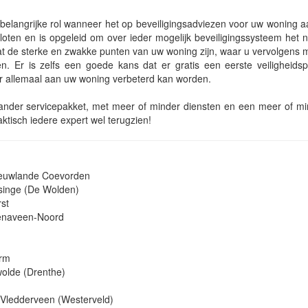
belangrijke rol wanneer het op beveiligingsadviezen voor uw woning a
loten en is opgeleid om over ieder mogelijk beveiligingssysteem het n
wat de sterke en zwakke punten van uw woning zijn, waar u vervolgens
n. Er is zelfs een goede kans dat er gratis een eerste veiligheids
 er allemaal aan uw woning verbeterd kan worden.
en ander servicepakket, met meer of minder diensten en een meer of m
aktisch iedere expert wel terugzien!
ieuwlande Coevorden
singe (De Wolden)
st
ienaveen-Noord
Erm
wolde (Drenthe)
 Vledderveen (Westerveld)