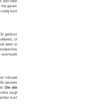
en een heel
n het geven
rustig kunt
Dit gebeurt
okkeert, of
huis weer in
noodservice
t eventuele
een inbraak
fs sleutels
k!
Om die
vice zorgt
achter kunt