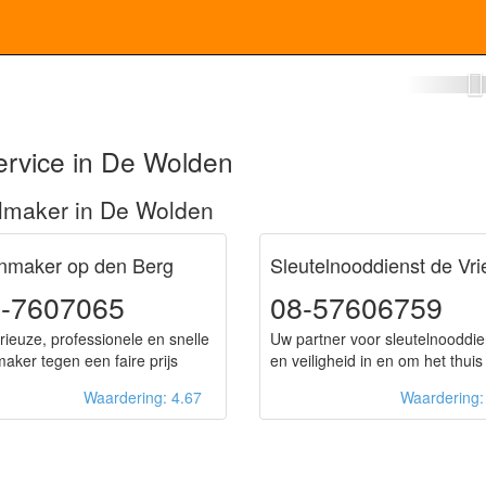
enmaker De Wolden
ervice in De Wolden
lmaker in De Wolden
enmaker op den Berg
Sleutelnooddienst de Vri
-7607065
08-57606759
rieuze, professionele en snelle
Uw partner voor sleutelnooddi
maker tegen een faire prijs
en veiligheid in en om het thuis
Waardering: 4.67
Waardering