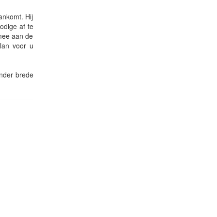
ankomt. Hij
odige af te
 mee aan de
plan voor u
inder brede