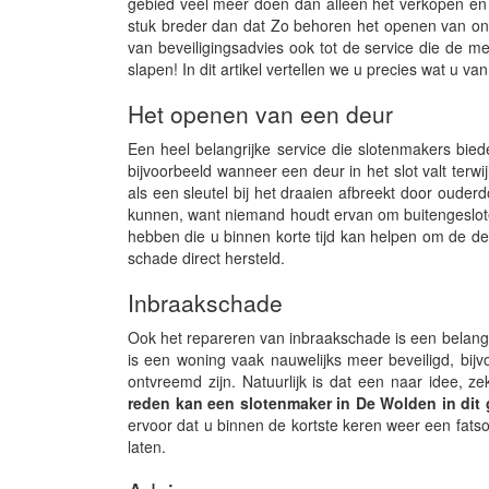
gebied veel meer doen dan alleen het verkopen en k
stuk breder dan dat Zo behoren het openen van on
van beveiligingsadvies ook tot de service die de me
slapen! In dit artikel vertellen we u precies wat u
Het openen van een deur
Een heel belangrijke service die slotenmakers biede
bijvoorbeeld wanneer een deur in het slot valt terwi
als een sleutel bij het draaien afbreekt door ouderdo
kunnen, want niemand houdt ervan om buitengeslote
hebben die u binnen korte tijd kan helpen om de d
schade direct hersteld.
Inbraakschade
Ook het repareren van inbraakschade is een belangr
is een woning vaak nauwelijks meer beveiligd, bijv
ontvreemd zijn. Natuurlijk is dat een naar idee,
reden kan een slotenmaker in De Wolden in dit g
ervoor dat u binnen de kortste keren weer een fatso
laten.