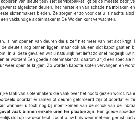
opiëren van sleuteltjes? Het servicepakket ligt bij de meeste bedrijv
gewenst afgesloten deuren, het herstellen van schade na inbraken e
este slotenmakers bieden. Ze zorgen er zo voor dat u ’s nachts altijd 
 van een vakkundige slotenmaker in De Wolden kunt verwachten.
n, is het openen van deuren die u zelf niet meer van het slot krijgt. 
jl de sleutels nog binnen liggen, maar ook als een slot kapot gaat en bl
m. In al deze gevallen wilt u natuurlijk het liefst zo snel mogelijk uw 
n te worden! Een goede slotenmaker zal daarom altijd een speciale 
eur weer open te krijgen. Zo worden kapotte sloten vervangen en word
ijke taak van slotenmakers die vaak over het hoofd gezien wordt. Na 
oorbeeld doordat er ramen of deuren geforceerd zijn of doordat er zel
 zeker wanneer u toch nog bij moet komen van de schok van de inbraa
eval vaak binnen enkele uren ter plaatse zijn.
Een goede spoedser
enlijk slot op uw deur hebt, zodat u uw huis weer met een gerust hart 