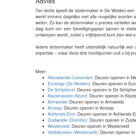
Advies
Ten slotte speelt de slotenmaker in De Wolden een 
werkt immers dagelijks met alle mogelijke soorten s
weten. Zo kan de slotenmaker u precies vertellen 
slag kunt om een beveiligingsplan samen te stelle
ontworpen wordt, zodat u vrijblijvend kunt zien wat
Iedere slotenmaker heeft uiteindelijk natuurlijk e
expertise – maar deze drie hoofdpunten zult u bij pr
Meer:
Nieuwlande Coevorden
: Deuren openen in N
Eursinge (De Wolden)
: Deuren openen in Eur
De Schiphorst
: Deuren openen in De Schiphor
Klazienaveen-Noord
: Deuren openen in Klaz
Armweide
: Deuren openen in Armweide
Anreep
: Deuren openen in Anreep
Achterste Erm
: Deuren openen in Achterste 
Zuidwolde (Drenthe)
: Deuren openen in Zuid
Westerveld
: Deuren openen in Westerveld
Vledderveen (Westerveld)
: Deuren openen in