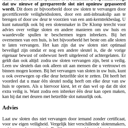
dat uw nieuwe of gerepareerde slot niet opnieuw gepasseerd
wordt.
Dit doen ze bijvoorbeeld door uw sloten te vervangen door
gecertificeerde veiligheidssloten, door een anti-inbraakslip aan te
brengen of door uw deur te voorzien van een anti-kerntrekbeslag. U
kunt natuurlijk ook bij een slotenmaker in De Klomp terecht voor
advies over veilige sloten en andere manieren om uw huis en
waardevolle spullen te beschermen tegen inbrekers. Bij het
overnemen van een huis, is het bijvoorbeeld het beste om alle sloten
te laten vervangen. Het kan zijn dat uw sloten niet optimaal
beveiligd zijn omdat er nog een andere sleutel is, die de vorige
eigenaar bewust of onbewust heeft uitgeleend of achtergelaten. Er
geldt dan ook altijd: zodra uw sloten vervangen zijn, bent u veilig.
Leen uw sleutels dan ook alleen uit aan mensen die u vertrouwt en
binnen mogen komen. Bij het vervangen van sloten in uw huis, kunt
u ook overwegen op elke deur hetzelfde slot te zetten. Dit heeft het
voordeel dat u maar één sleutel nodig heeft om elke deur van uw
huis te openen. Als u hiervoor kiest, let er dan wel op dat dit slot
extra veilig is. Want zodra een inbreker één deur kan open maken,
kan hij dat met deuren met hetzelfde slot natuurlijk ook.
Advies
Laat uw sloten dus niet vervangen door iemand zonder certificaat,
voor uw eigen veiligheid. Vergelijk hier verschillende slotenmakers,