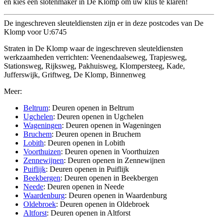
en kies een slotenmaker in De Klomp om uw klus te klaren!
De ingeschreven sleuteldiensten zijn er in deze postcodes van De
Klomp voor U:6745
Straten in De Klomp waar de ingeschreven sleuteldiensten
werkzaamheden verrichten: Veenendaalseweg, Trapjesweg,
Stationsweg, Rijksweg, Pakhuisweg, Klompersteeg, Kade,
Jufferswijk, Griftweg, De Klomp, Binnenweg
Meer:
Beltrum
: Deuren openen in Beltrum
Ugchelen
: Deuren openen in Ugchelen
Wageningen
: Deuren openen in Wageningen
Bruchem
: Deuren openen in Bruchem
Lobith
: Deuren openen in Lobith
Voorthuizen
: Deuren openen in Voorthuizen
Zennewijnen
: Deuren openen in Zennewijnen
Puiflijk
: Deuren openen in Puiflijk
Beekbergen
: Deuren openen in Beekbergen
Neede
: Deuren openen in Neede
Waardenburg
: Deuren openen in Waardenburg
Oldebroek
: Deuren openen in Oldebroek
Altforst
: Deuren openen in Altforst