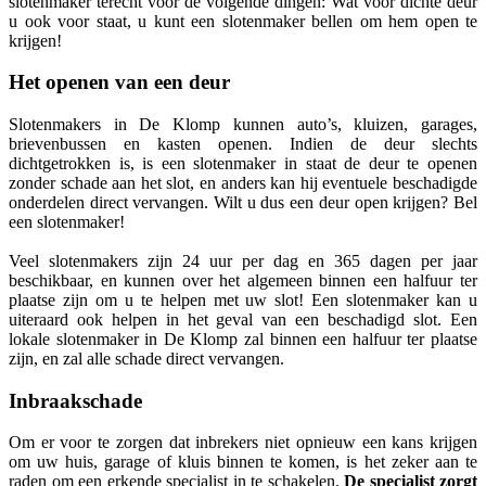
slotenmaker terecht voor de volgende dingen: Wat voor dichte deur
u ook voor staat, u kunt een slotenmaker bellen om hem open te
krijgen!
Het openen van een deur
Slotenmakers in De Klomp kunnen auto’s, kluizen, garages,
brievenbussen en kasten openen. Indien de deur slechts
dichtgetrokken is, is een slotenmaker in staat de deur te openen
zonder schade aan het slot, en anders kan hij eventuele beschadigde
onderdelen direct vervangen. Wilt u dus een deur open krijgen? Bel
een slotenmaker!
Veel slotenmakers zijn 24 uur per dag en 365 dagen per jaar
beschikbaar, en kunnen over het algemeen binnen een halfuur ter
plaatse zijn om u te helpen met uw slot! Een slotenmaker kan u
uiteraard ook helpen in het geval van een beschadigd slot. Een
lokale slotenmaker in De Klomp zal binnen een halfuur ter plaatse
zijn, en zal alle schade direct vervangen.
Inbraakschade
Om er voor te zorgen dat inbrekers niet opnieuw een kans krijgen
om uw huis, garage of kluis binnen te komen, is het zeker aan te
raden om een erkende specialist in te schakelen.
De specialist zorgt