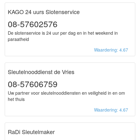
KAGO 24 uurs Slotenservice
08-57602576
De slotenservice is 24 uur per dag en in het weekend in
paraatheid
Waardering: 4.67
Sleutelnooddienst de Vries
08-57606759
Uw partner voor sleutelnooddiensten en veiligheid in en om
het thuis
Waardering: 4.67
RaDi Sleutelmaker