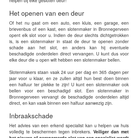
helpen bij elke gesloten deur!
Het openen van een deur
Of het nu gaat om een auto, een kluis, een garage, een
brievenbus of een kast, een slotenmaker in Bronnegerveen
opent elk slot voor u. Indien de deur slechts dichtgetrokken
is, is een slotenmaker in staat de deur te openen zonder
schade aan het slot, en anders kan hij eventuele
beschadigde onderdelen direct vervangen. U kunt dus voor
elke deur die u open wilt hebben een slotenmaker bellen.
Slotenmakers staan vaak 24 uur per dag en 365 dagen per
jaar voor u klaar, en ze zullen altijd hun best doen binnen
een halfuur ter plekke te zijn! U kunt een slotenmaker ook
bellen voor een beschadigd slot. Een slotenmaker in
Bronnegerveen vervangt de beschadigde onderdelen altijd
direct, en kan vaak binnen een halfuur aanwezig zijn.
Inbraakschade
Het advies van een erkend specialist kan u helpen uw huis
volledig te beschermen tegen inbrekers.
Veiliger dan met
het nieuwe of gerepareerde slot van een specialist wordt