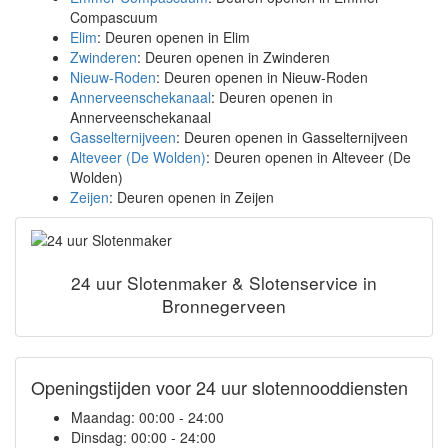
Compascuum
Elim
: Deuren openen in Elim
Zwinderen
: Deuren openen in Zwinderen
Nieuw-Roden
: Deuren openen in Nieuw-Roden
Annerveenschekanaal
: Deuren openen in
Annerveenschekanaal
Gasselternijveen
: Deuren openen in Gasselternijveen
Alteveer (De Wolden)
: Deuren openen in Alteveer (De
Wolden)
Zeijen
: Deuren openen in Zeijen
24 uur Slotenmaker & Slotenservice in
Bronnegerveen
Openingstijden voor 24 uur slotennooddiensten
Maandag:
00:00 - 24:00
Dinsdag:
00:00 - 24:00