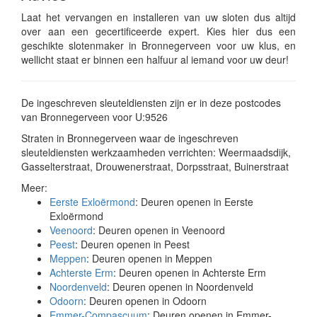
Laat het vervangen en installeren van uw sloten dus altijd
over aan een gecertificeerde expert. Kies hier dus een
geschikte slotenmaker in Bronnegerveen voor uw klus, en
wellicht staat er binnen een halfuur al iemand voor uw deur!
De ingeschreven sleuteldiensten zijn er in deze postcodes
van Bronnegerveen voor U:9526
Straten in Bronnegerveen waar de ingeschreven
sleuteldiensten werkzaamheden verrichten: Weermaadsdijk,
Gasselterstraat, Drouwenerstraat, Dorpsstraat, Buinerstraat
Meer:
Eerste Exloërmond
: Deuren openen in Eerste
Exloërmond
Veenoord
: Deuren openen in Veenoord
Peest
: Deuren openen in Peest
Meppen
: Deuren openen in Meppen
Achterste Erm
: Deuren openen in Achterste Erm
Noordenveld
: Deuren openen in Noordenveld
Odoorn
: Deuren openen in Odoorn
Emmer-Compascuum
: Deuren openen in Emmer-