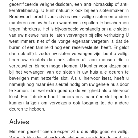
gecertificeerde veiligheidssloten, een anti-inbraakslip of anti-
kerntrekbeslag. U kunt natuurlijk ook bij een slotenmaker in
Bredevoort terecht voor advies over veilige sloten en andere
manieren om uw huis en waardevolle spullen te beschermen
tegen inbrekers. Het is bijvoorbeeld verstandig om alle sloten
van uw nieuwe huis te laten vervangen bij elke verhuizing U
weet immers niet of de vorige eigenaar vergeten is dat de
buren of een familielid nog een reservesleutel heeft. Er geldt
dan ook altijd: zodra uw sloten vervangen zijn, bent u veilig.
Leen uw sleutels dan ook alleen uit aan mensen die u
vertrouwt en binnen mogen komen. U kunt er voor kiezen om
bij het vervangen van de sloten in uw huis alle deuren te
beveiligen met hetzelfde slot. Als u hiervoor kiest, heeft u
namelijk nog maar één sleutel nodig om uw gehele huis door
te komen. Let wel extra goed op de veiligheid als u hiervoor
kiest. Een inbreker hoeft immers ook maar één slot open te
kunnen krijgen om vervolgens ook toegang tot de andere
deuren te hebben.
Advies
Met een gecertificeerde expert zit u dus altijd goed en veilig.
Vergelijk hier dus al uw lokale slotenmakers in Bredevoort, en