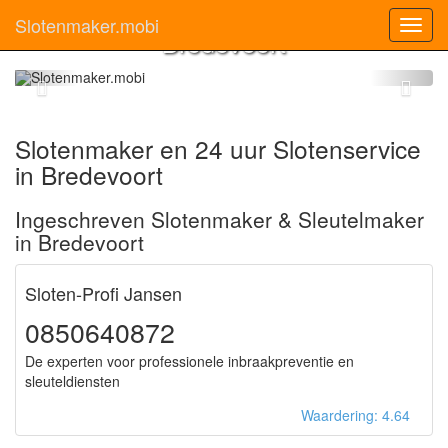
Slotenmaker
Slotenmaker.mobi
Toggl
Bredevoort
navig
Slotenmaker en 24 uur Slotenservice
in Bredevoort
Ingeschreven Slotenmaker & Sleutelmaker
in Bredevoort
Sloten-Profi Jansen
0850640872
De experten voor professionele inbraakpreventie en
sleuteldiensten
Waardering: 4.64