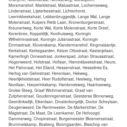
Morsmanshof, Marktstraat, Malusstraat, Lochemseweg,
Lindenstraat, Lijsterbesstraat, Lichtenhorst,
Leerinkbeekstraat, Lebbenbruggedijk, Lange Wal, Lange
Molenstraat, Kuipers Rietb Laan, Kronenburgerstraat,
Kreunertweg, Korte Wal, Korte Molenstraat, Korte Dreef,
Korenbree, Koppeldijk, Kooihuisweg, Koningin
Wilhelminastraat, Koningin Julianastraat, Koningin
Emmastraat, Kluverskamp, Klandermanshof, Kingmalaantje,
Kerkstraat, Kerkegaarden, Keizer Ottostraat, Kastanjelaan,
Kamerlingh Onnesstraat, Jonkerspad, Johan Straussstraat,
Hogenweerd, Hofstraat, Hoflaan, Hieminkbeekstraat, Heure,
Het Patronaat, Het Eiland, Hessenstraat, Hesselinks Es,
Hertog van Gelrestraat, Herenlaan, Hekweg,
Heerlijkheidstraat, Heer Rudolfstraat, Heelweg, Hartog
Nootlaan, Harperinkskamp, Hambroekweg, Haarloseweg,
Grolse Steeg, Graaf Wichmanstraat, Graaf van
Zutphenstraat, Goudenregenstraat, Geesterse Binnenweg,
Geerdinksdijk, Eikenlaan, Drostenborgdijk, Doctor Scheylaan,
Deugenweerd, De Rentmeester, De Markerichter, De
Magistraat, De Maat, De Leenkamer, De Hofvoogd,
Dammerweg, Chopinstraat, Burgemeester Bloemersstraat,
Brummelskamp, Bosberg, Boomgaarden, Bisschop van