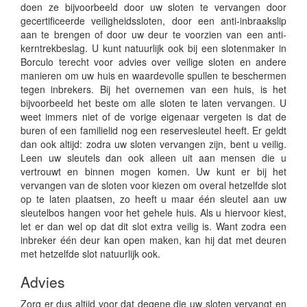
doen ze bijvoorbeeld door uw sloten te vervangen door
gecertificeerde veiligheidssloten, door een anti-inbraakslip
aan te brengen of door uw deur te voorzien van een anti-
kerntrekbeslag. U kunt natuurlijk ook bij een slotenmaker in
Borculo terecht voor advies over veilige sloten en andere
manieren om uw huis en waardevolle spullen te beschermen
tegen inbrekers. Bij het overnemen van een huis, is het
bijvoorbeeld het beste om alle sloten te laten vervangen. U
weet immers niet of de vorige eigenaar vergeten is dat de
buren of een familielid nog een reservesleutel heeft. Er geldt
dan ook altijd: zodra uw sloten vervangen zijn, bent u veilig.
Leen uw sleutels dan ook alleen uit aan mensen die u
vertrouwt en binnen mogen komen. Uw kunt er bij het
vervangen van de sloten voor kiezen om overal hetzelfde slot
op te laten plaatsen, zo heeft u maar één sleutel aan uw
sleutelbos hangen voor het gehele huis. Als u hiervoor kiest,
let er dan wel op dat dit slot extra veilig is. Want zodra een
inbreker één deur kan open maken, kan hij dat met deuren
met hetzelfde slot natuurlijk ook.
Advies
Zorg er dus altijd voor dat degene die uw sloten vervangt en