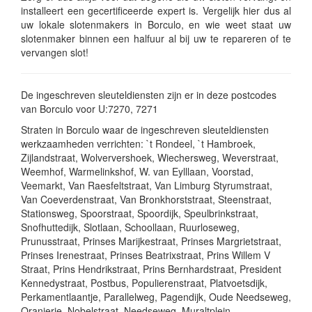
installeert een gecertificeerde expert is. Vergelijk hier dus al
uw lokale slotenmakers in Borculo, en wie weet staat uw
slotenmaker binnen een halfuur al bij uw te repareren of te
vervangen slot!
De ingeschreven sleuteldiensten zijn er in deze postcodes
van Borculo voor U:7270, 7271
Straten in Borculo waar de ingeschreven sleuteldiensten
werkzaamheden verrichten: `t Rondeel, `t Hambroek,
Zijlandstraat, Wolververshoek, Wiechersweg, Weverstraat,
Weemhof, Warmelinkshof, W. van Eylllaan, Voorstad,
Veemarkt, Van Raesfeltstraat, Van Limburg Styrumstraat,
Van Coeverdenstraat, Van Bronkhorststraat, Steenstraat,
Stationsweg, Spoorstraat, Spoordijk, Speulbrinkstraat,
Snofhuttedijk, Slotlaan, Schoollaan, Ruurloseweg,
Prunusstraat, Prinses Marijkestraat, Prinses Margrietstraat,
Prinses Irenestraat, Prinses Beatrixstraat, Prins Willem V
Straat, Prins Hendrikstraat, Prins Bernhardstraat, President
Kennedystraat, Postbus, Populierenstraat, Platvoetsdijk,
Perkamentlaantje, Parallelweg, Pagendijk, Oude Needseweg,
Oranjerie, Nobelstraat, Needseweg, Muraltplein,